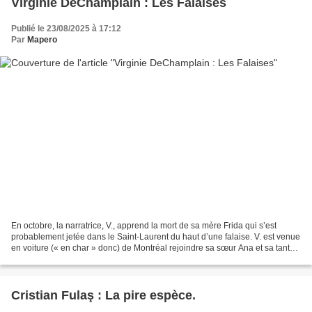
Virginie DeChamplain : Les Falaises
Publié le 23/08/2025 à 17:12
Par
Mapero
En octobre, la narratrice, V., apprend la mort de sa mère Frida qui s’est
probablement jetée dans le Saint-Laurent du haut d’une falaise. V. est venue
en voiture (« en char » donc) de Montréal rejoindre sa sœur Ana et sa tante
Marie pour les obsèques....
Cristian Fulaş : La pire espèce.