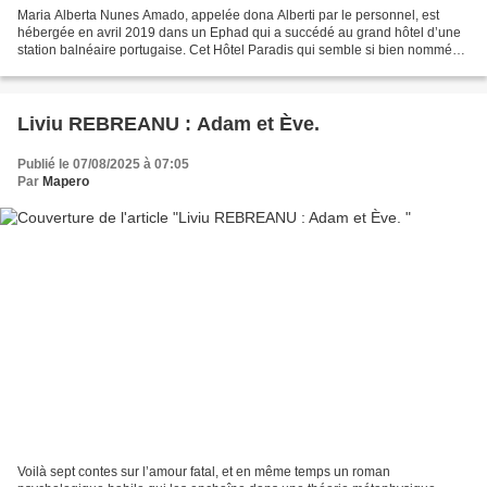
Maria Alberta Nunes Amado, appelée dona Alberti par le personnel, est
hébergée en avril 2019 dans un Ephad qui a succédé au grand hôtel d’une
station balnéaire portugaise. Cet Hôtel Paradis qui semble si bien nommé
au début donne l’unité de lieu à ce...
Liviu REBREANU : Adam et Ève.
Publié le 07/08/2025 à 07:05
Par
Mapero
Voilà sept contes sur l’amour fatal, et en même temps un roman