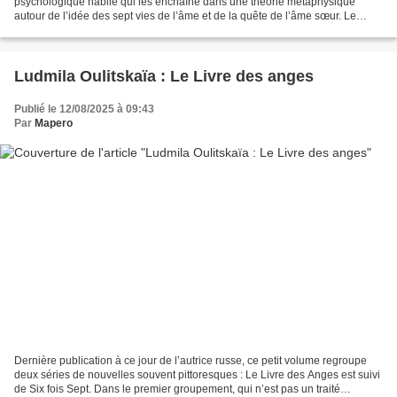
psychologique habile qui les enchaîne dans une théorie métaphysique
autour de l’idée des sept vies de l’âme et de la quête de l’âme sœur. Le
roman s’ouvre avec Toma Novac, le fils d’un marchand...
Ludmila Oulitskaïa : Le Livre des anges
Publié le 12/08/2025 à 09:43
Par
Mapero
Dernière publication à ce jour de l’autrice russe, ce petit volume regroupe
deux séries de nouvelles souvent pittoresques : Le Livre des Anges est suivi
de Six fois Sept. Dans le premier groupement, qui n’est pas un traité