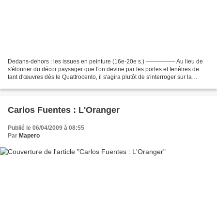
Dedans-dehors : les issues en peinture (16e-20e s.) ————— Au lieu de
s'étonner du décor paysager que l'on devine par les portes et fenêtres de
tant d'œuvres dès le Quattrocento, il s'agira plutôt de s'interroger sur la
fonction de ces issues dans les...
Carlos Fuentes : L'Oranger
Publié le 06/04/2009 à 08:55
Par
Mapero