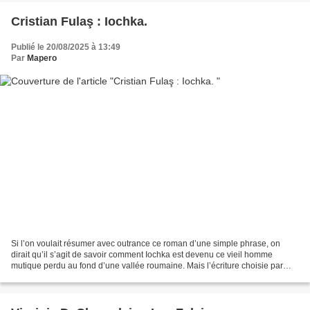
Cristian Fulaş : Iochka.
Publié le 20/08/2025 à 13:49
Par
Mapero
Si l’on voulait résumer avec outrance ce roman d’une simple phrase, on
dirait qu’il s’agit de savoir comment Iochka est devenu ce vieil homme
mutique perdu au fond d’une vallée roumaine. Mais l’écriture choisie par
Cristian Fulaş se refuse à prendre le...