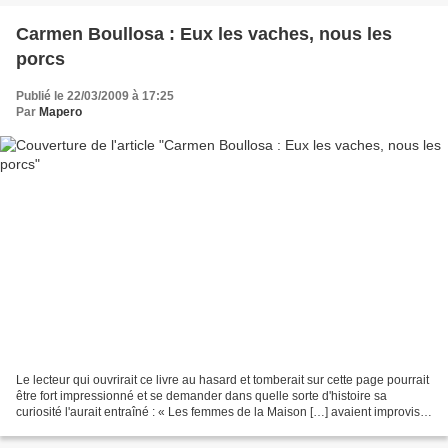
Carmen Boullosa : Eux les vaches, nous les
porcs
Publié le 22/03/2009 à 17:25
Par
Mapero
Le lecteur qui ouvrirait ce livre au hasard et tomberait sur cette page pourrait
être fort impressionné et se demander dans quelle sorte d'histoire sa
curiosité l'aurait entraîné : « Les femmes de la Maison […] avaient improvisé
un petit spectacle pour...