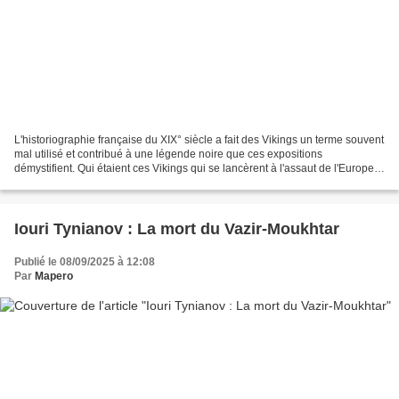
L'historiographie française du XIX° siècle a fait des Vikings un terme souvent
mal utilisé et contribué à une légende noire que ces expositions
démystifient. Qui étaient ces Vikings qui se lancèrent à l'assaut de l'Europe
aux VIII°-XI° siècles ? Pourquoi...
Iouri Tynianov : La mort du Vazir-Moukhtar
Publié le 08/09/2025 à 12:08
Par
Mapero