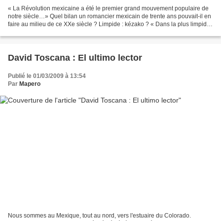
« La Révolution mexicaine a été le premier grand mouvement populaire de
notre siècle…» Quel bilan un romancier mexicain de trente ans pouvait-il en
faire au milieu de ce XXe siècle ? Limpide : kézako ? « Dans la plus limpide
région de l'air » Ce sont...
David Toscana : El ultimo lector
Publié le 01/03/2009 à 13:54
Par
Mapero
Nous sommes au Mexique, tout au nord, vers l'estuaire du Colorado.