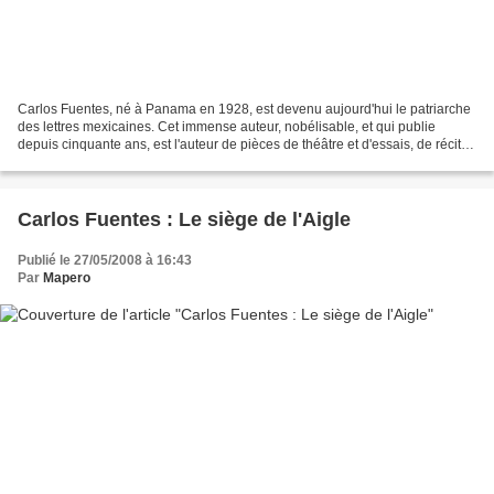
Carlos Fuentes, né à Panama en 1928, est devenu aujourd'hui le patriarche
des lettres mexicaines. Cet immense auteur, nobélisable, et qui publie
depuis cinquante ans, est l'auteur de pièces de théâtre et d'essais, de récits
et de romans, où l'histoire...
Carlos Fuentes : Le siège de l'Aigle
Publié le 27/05/2008 à 16:43
Par
Mapero