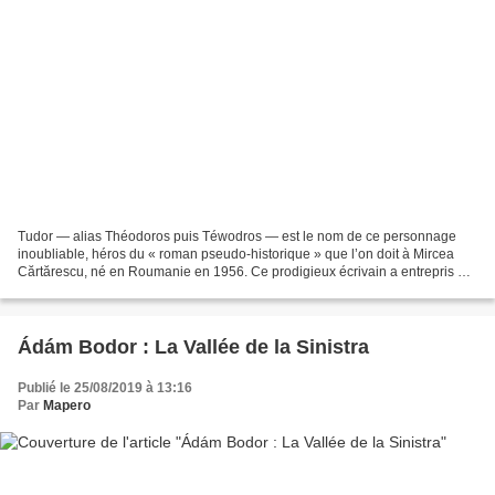
Tudor — alias Théodoros puis Téwodros — est le nom de ce personnage
inoubliable, héros du « roman pseudo-historique » que l’on doit à Mircea
Cărtărescu, né en Roumanie en 1956. Ce prodigieux écrivain a entrepris de
raconter que l’incroyable parcours d’un...
Ádám Bodor : La Vallée de la Sinistra
Publié le 25/08/2019 à 13:16
Par
Mapero