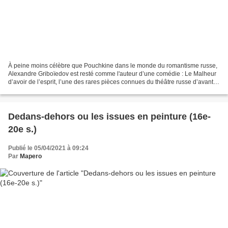
À peine moins célèbre que Pouchkine dans le monde du romantisme russe,
Alexandre Griboïedov est resté comme l'auteur d’une comédie : Le Malheur
d’avoir de l’esprit, l’une des rares pièces connues du théâtre russe d’avant
Tchékhov. Dans ce magnifique roman...
Dedans-dehors ou les issues en peinture (16e-
20e s.)
Publié le 05/04/2021 à 09:24
Par
Mapero