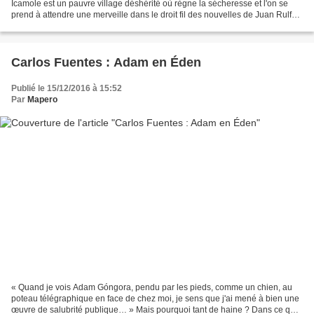
Icamole est un pauvre village déshérité où règne la sécheresse et l'on se
prend à attendre une merveille dans le droit fil des nouvelles de Juan Rulfo.
Le récit met en scène essentiellement...
Carlos Fuentes : Adam en Éden
Publié le 15/12/2016 à 15:52
Par
Mapero
« Quand je vois Adam Góngora, pendu par les pieds, comme un chien, au
poteau télégraphique en face de chez moi, je sens que j'ai mené à bien une
œuvre de salubrité publique… » Mais pourquoi tant de haine ? Dans ce qui