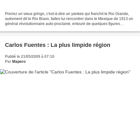
Prenez un vieux gringo, c'est-à-dire un yankee qui franchit le Rio Grande,
autrement dit le Rio Bravo, faites-lui rencontrer dans le Mexique de 1913 un
général révolutionnaire auto-proclamé, entouré de quelques figures
pittoresques des deux sexes, ajouter...
Carlos Fuentes : La plus limpide région
Publié le 21/05/2009 à 07:10
Par
Mapero