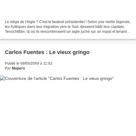
Le siège de l'Aigle ? C'est le fauteuil présidentiel ! Selon une vieille légende,
les Aztèques dans leur migration vers le Sud, devaient bâtir leur capitale,
Tenochtitlán, là où ils rencontreraient un aigle juché sur un nopal et tenant
en son bec un serpent....
Carlos Fuentes : Le vieux gringo
Publié le 09/05/2009 à 11:02
Par
Mapero