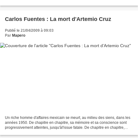
est l'un de ses derniers ouvrages...
Carlos Fuentes : La mort d'Artemio Cruz
Publié le 21/04/2009 à 09:03
Par
Mapero
Un riche homme d'affaires mexicain se meurt, au milieu des siens, dans les
années 1950. De chapitre en chapitre, sa mémoire et sa conscience sont
progressivement atteintes, jusqu'àl'issue fatale. De chapitre en chapitre,
l'auteur parcourt la vie d'Artemio...