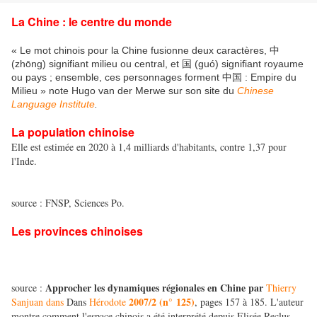
La Chine : le centre du monde
« Le mot chinois pour la Chine fusionne deux caractères, 中
(zhōng) signifiant milieu ou central, et 国 (guó) signifiant royaume
ou pays ; ensemble, ces personnages forment 中国 : Empire du
Milieu » note Hugo van der Merwe sur son site du
Chinese
Language Institute
.
La population chinoise
Elle est estimée en 2020 à 1,4 milliards d'habitants, contre 1,37 pour
l'Inde.
source : FNSP, Sciences Po.
Les provinces chinoises
Approcher les dynamiques régionales en Chine par
source :
Thierry
2007/2 (n° 125)
Sanjuan dans
Dans
Hérodote
, pages 157 à 185. L'auteur
montre comment l'espace chinois a été interprété depuis Elisée Reclus