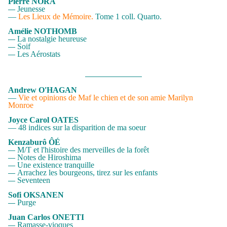
Pierre NORA
Jeunesse
—
—
Les Lieux de Mémoire.
Tome 1 coll. Quarto.
Amélie NOTHOMB
La nostalgie heureuse
—
Soif
—
Les Aérostats
—
————————
Andrew O'HAGAN
—
Vie et opinions de Maf le chien et de son amie Marilyn
Monroe
Joyce Carol OATES
— 48 indices sur la disparition de ma soeur
Kenzaburô ÔÉ
M/T et l'histoire des merveilles de la forêt
—
Notes de Hiroshima
—
Une existence tranquille
—
Arrachez les bourgeons, tirez sur les enfants
—
Seventeen
—
Sofi OKSANEN
Purge
—
Juan Carlos ONETTI
Ramasse-vioques
—