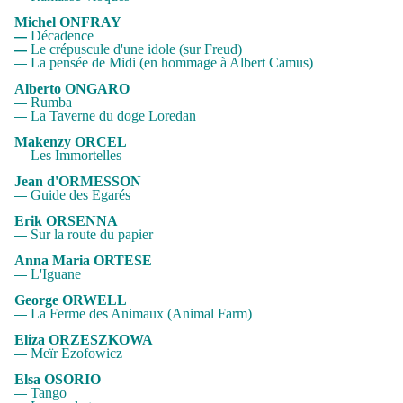
Michel ONFRAY
Décadence
—
Le crépuscule d'une idole
(sur Freud)
—
La pensée de Midi
(en hommage à Albert Camus)
—
Alberto ONGARO
Rumba
—
La Taverne du doge Loredan
—
Makenzy ORCEL
Les Immortelles
—
Jean d'ORMESSON
Guide des Egarés
—
Erik ORSENNA
Sur la route du papier
—
Anna Maria ORTESE
L'Iguane
—
George ORWELL
La Ferme des Animaux
(Animal Farm)
—
Eliza ORZESZKOWA
Meïr Ezofowicz
—
Elsa OSORIO
Tango
—