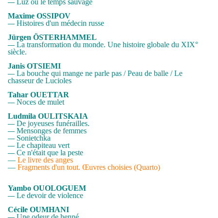
Luz ou le temps sauvage
—
Maxime OSSIPOV
Histoires d'un médecin russe
—
Jürgen ÖSTERHAMMEL
La transformation du monde. Une histoire globale du XIX°
—
siècle.
Janis OTSIEMI
La bouche qui mange ne parle pas / Peau de balle / Le
—
chasseur de Lucioles
Tahar OUETTAR
Noces de mulet
—
Ludmila OULITSKAIA
De joyeuses funérailles
.
—
Mensonges de femmes
—
Sonietchka
—
Le chapiteau vert
—
Ce n'était que la peste
—
—
Le livre des anges
—
Fragments d'un tout. Œuvres choisies (Quarto)
Yambo OUOLOGUEM
Le devoir de violence
—
Cécile OUMHANI
Une odeur de henné
—