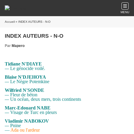
MENU
Accueil
» INDEX AUTEURS - N-O
INDEX AUTEURS - N-O
Par
Mapero
Tidiane N'DIAYE
Le génocide voilé
.
—
Blaise N'DJEHOYA
Le Nègre Potemkine
—
Wilfried N'SONDE
Fleur de béton
—
Un océan, deux mers, trois continents
—
Marc-Edouard NABE
Visage de Turc en pleurs
—
Vladimir NABOKOV
Pnine
—
—
Ada ou l'ardeur