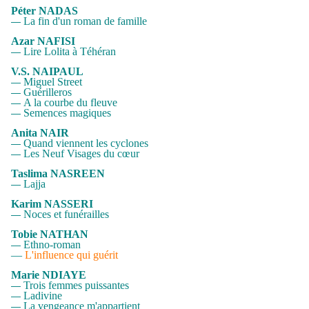
Péter NADAS
La fin d'un roman de famille
—
Azar NAFISI
Lire Lolita à Téhéran
—
V.S. NAIPAUL
Miguel Street
—
Guérilleros
—
A la courbe du fleuve
—
Semences magiques
—
Anita NAIR
Quand viennent les cyclones
—
Les Neuf Visages du cœur
—
Taslima NASREEN
Lajja
—
Karim NASSERI
Noces et funérailles
—
Tobie NATHAN
Ethno-roman
—
—
L'influence qui guérit
Marie NDIAYE
Trois femmes puissantes
—
Ladivine
—
La vengeance m'appartient
—