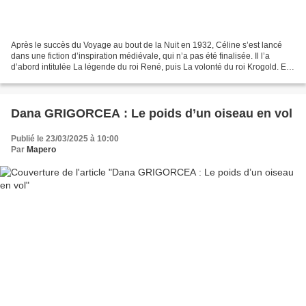
Après le succès du Voyage au bout de la Nuit en 1932, Céline s’est lancé
dans une fiction d’inspiration médiévale, qui n’a pas été finalisée. Il l’a
d’abord intitulée La légende du roi René, puis La volonté du roi Krogold. En
restent deux versions incomplètes,...
Dana GRIGORCEA : Le poids d’un oiseau en vol
Publié le 23/03/2025 à 10:00
Par
Mapero