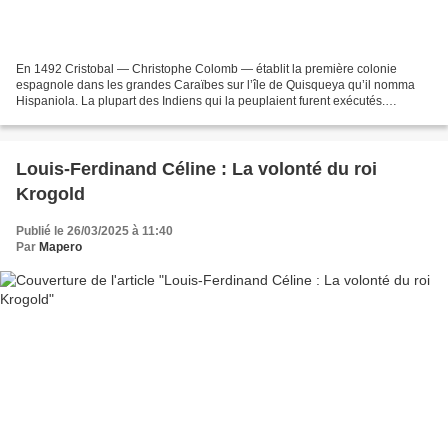
En 1492 Cristobal — Christophe Colomb — établit la première colonie
espagnole dans les grandes Caraïbes sur l’île de Quisqueya qu’il nomma
Hispaniola. La plupart des Indiens qui la peuplaient furent exécutés.
Frédérique Deghelt fait revivre ces « Sauvageries...
Louis-Ferdinand Céline : La volonté du roi
Krogold
Publié le 26/03/2025 à 11:40
Par
Mapero