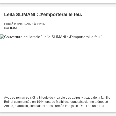
contrôla. Ecossais installé...
Leïla SLIMANI : J’emporterai le feu.
Publié le 09/03/2025 à 11:16
Par
Kate
Avec ce roman se clôt la trilogie de « La vie des autres » , saga de la famille
Belhaj commencée en 1944 lorsque Mathilde, jeune alsacienne a épousé
Amine, marocain, combattant dans l’armée française. Deux enfants leur
étaient nés : Selim, devenu photographe...