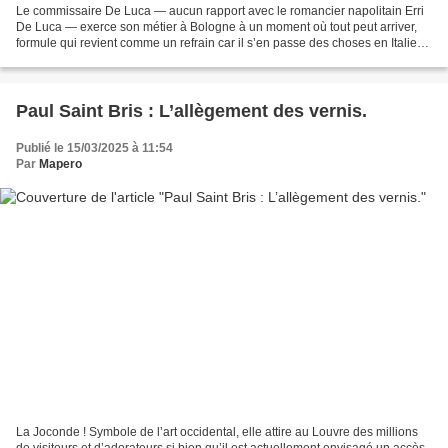
Le commissaire De Luca — aucun rapport avec le romancier napolitain Erri
De Luca — exerce son métier à Bologne à un moment où tout peut arriver,
formule qui revient comme un refrain car il s’en passe des choses en Italie
entre le 24 juillet et le 2 décembre...
Paul Saint Bris : L’allègement des vernis.
Publié le 15/03/2025 à 11:54
Par
Mapero
La Joconde ! Symbole de l’art occidental, elle attire au Louvre des millions
de visiteurs et d’adorateurs si bien qu’il est actuellement envisagé un accès