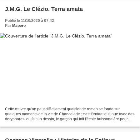
J.M.G. Le Clézio. Terra amata
Publié le 11/10/2020 à 07:42
Par
Mapero
Cette œuvre qu'on peut difficilement qualifier de roman se fonde sur
quelques moments de la vie de Chancelade : c'est l'enfant qui joue avec des
doryphores, ou fait un dessin, le garçon qui fait l'école buissonnière pour
aller à la plage et nager, le...