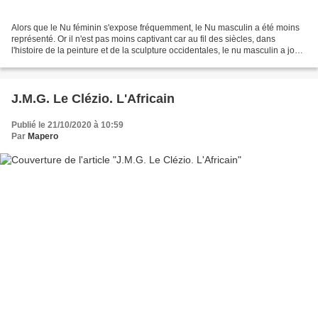
Alors que le Nu féminin s'expose fréquemment, le Nu masculin a été moins
représenté. Or il n'est pas moins captivant car au fil des siècles, dans
l'histoire de la peinture et de la sculpture occidentales, le nu masculin a joué
des rôles changeants au...
J.M.G. Le Clézio. L'Africain
Publié le 21/10/2020 à 10:59
Par
Mapero