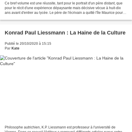
Ce bref volume est une réussite, tant pour le portrait d'un père distant, que
pour le récit d'une expérience dépaysante mais décisive vécue à huit-dix
ans avant d'entrer au lycée. Le père de l'écrivain a quitté l'île Maurice pour
suivre des études de...
Konrad Paul Liessmann : La Haine de la Culture
Publié le 20/10/2020 à 15:15
Par
Kate
Philosophe autrichien, K.P. Liessmann est professeur à l'université de
Vienne. Dans ce recueil l'éditeur a regroupé différents articles parus entre