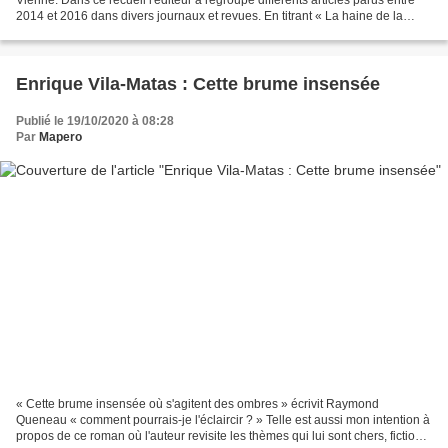
2014 et 2016 dans divers journaux et revues. En titrant « La haine de la
culture » il met en avant la thématique...
Enrique Vila-Matas : Cette brume insensée
Publié le 19/10/2020 à 08:28
Par
Mapero
« Cette brume insensée où s'agitent des ombres » écrivit Raymond
Queneau « comment pourrais-je l'éclaircir ? » Telle est aussi mon intention à
propos de ce roman où l'auteur revisite les thèmes qui lui sont chers, fiction