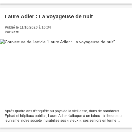
et non fiction, intertextualité...
Laure Adler : La voyageuse de nuit
Publié le 11/10/2020 à 10:34
Par
kate
Après quatre ans d'enquête au pays de la vieillesse, dans de nombreux
Ephad et hôpitaux publics, Laure Adler s'attaque à un tabou : à l'heure du
jeunisme, notre société invisibilise ses « vieux », ses séniors en terme
moderne. C'est un livre de combat,...