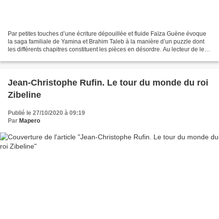
Par petites touches d’une écriture dépouillée et fluide Faïza Guène évoque
la saga familiale de Yamina et Brahim Taleb à la manière d’un puzzle dont
les différents chapitres constituent les pièces en désordre. Au lecteur de les
assembler ! De 1949 à 2020,...
Jean-Christophe Rufin. Le tour du monde du roi
Zibeline
Publié le 27/10/2020 à 09:19
Par
Mapero