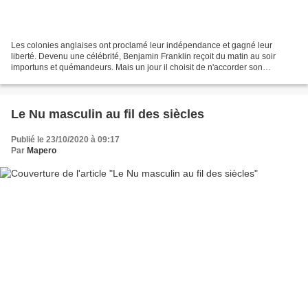
Les colonies anglaises ont proclamé leur indépendance et gagné leur
liberté. Devenu une célébrité, Benjamin Franklin reçoit du matin au soir
importuns et quémandeurs. Mais un jour il choisit de n'accorder son
audience qu'à un couple étrange. D'où viennent...
Le Nu masculin au fil des siècles
Publié le 23/10/2020 à 09:17
Par
Mapero