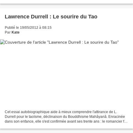
rassurant n'en était sorti....
Lawrence Durrell : Le sourire du Tao
Publié le 19/05/2012 à 08:15
Par
Kate
Cet essai autobiographique aide à mieux comprendre l'attirance de L.
Durrell pour le taoïsme, déclinaison du Bouddhisme Mahâyanâ. Enracinée
dans son enfance, elle s'est confirmée avant ses trente ans : le romancier fait
mention d'un article —"Le Tao et...