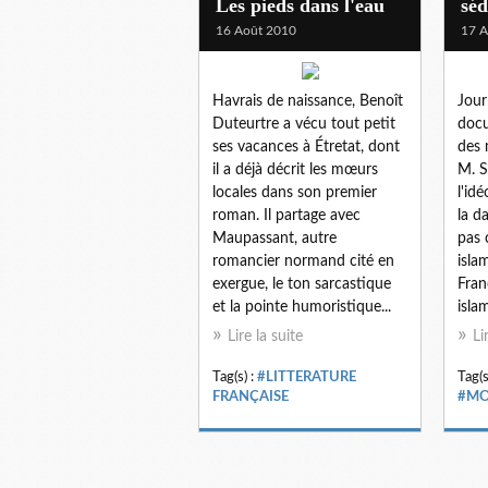
Les pieds dans l'eau
séd
16 Août 2010
17 A
Havrais de naissance, Benoît
Jour
Duteurtre a vécu tout petit
docu
ses vacances à Étretat, dont
des 
il a déjà décrit les mœurs
M. S
locales dans son premier
l'id
roman. Il partage avec
la d
Maupassant, autre
pas 
romancier normand cité en
isla
exergue, le ton sarcastique
Fran
et la pointe humoristique...
islam
Lire la suite
Li
Tag(s) :
#LITTERATURE
Tag(s
FRANÇAISE
#MO