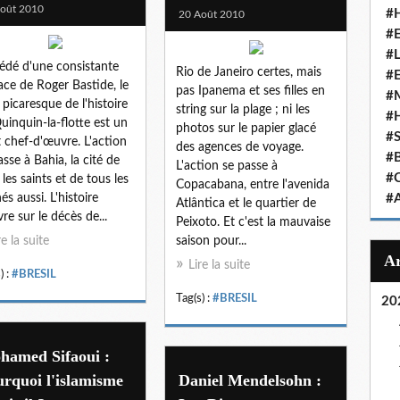
oût 2010
#
20 Août 2010
#
#
édé d'une consistante
Rio de Janeiro certes, mais
#
ace de Roger Bastide, le
pas Ipanema et ses filles en
#
t picaresque de l'histoire
string sur la plage ; ni les
#
uinquin-la-flotte est un
photos sur le papier glacé
#
t chef-d'œuvre. L'action
des agences de voyage.
#
asse à Bahia, la cité de
L'action se passe à
#
 les saints et de tous les
Copacabana, entre l'avenida
és aussi. L'histoire
#
Atlântica et le quartier de
vre sur le décès de...
Peixoto. Et c'est la mauvaise
re la suite
saison pour...
Lire la suite
) :
#BRESIL
Tag(s) :
#BRESIL
20
hamed Sifaoui :
rquoi l'islamisme
Daniel Mendelsohn :