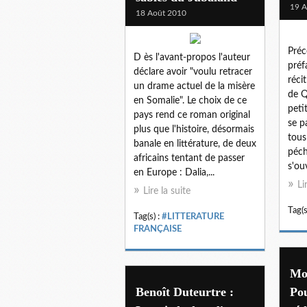
19 A
18 Août 2010
Préc
D ès l'avant-propos l'auteur
préf
déclare avoir "voulu retracer
réci
un drame actuel de la misère
de Q
en Somalie". Le choix de ce
peti
pays rend ce roman original
se p
plus que l'histoire, désormais
tous
banale en littérature, de deux
péch
africains tentant de passer
s'ou
en Europe : Dalia,...
Li
Lire la suite
Tag(s
Tag(s) :
#LITTERATURE
FRANÇAISE
Mo
Benoît Duteurtre :
Pou