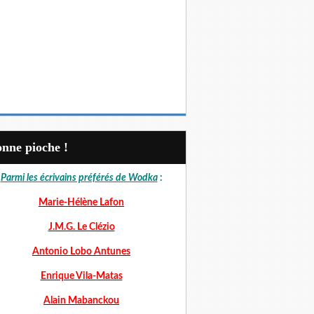
Bonne pioche !
Parmi les écrivains préférés de Wodka
:
Marie-Hélène Lafon
J.M.G. Le Clézio
Antonio Lobo Antunes
Enrique Vila-Matas
Alain Mabanckou