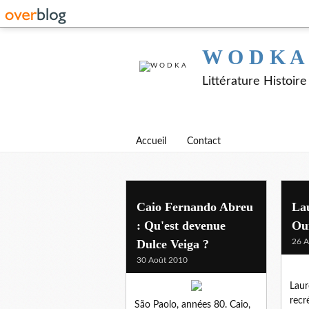
W O D K A
Littérature Histoir
Accueil
Contact
Caio Fernando Abreu
La
: Qu'est devenue
Ou
Dulce Veiga ?
26 A
30 Août 2010
Laur
recr
São Paolo, années 80. Caio,