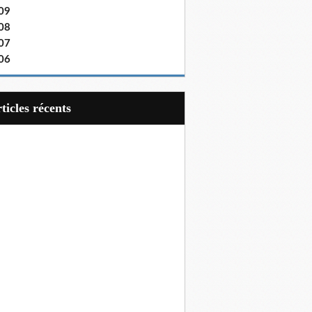
09
08
07
06
articles récents