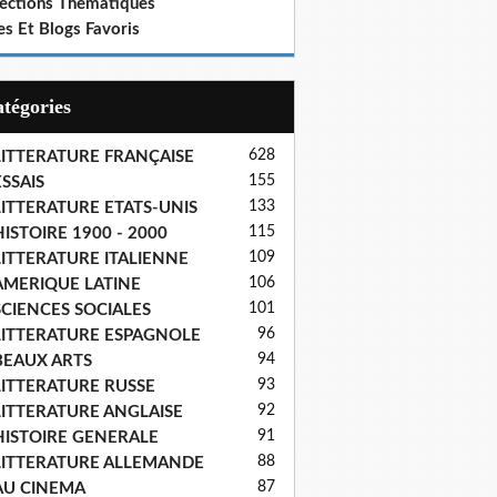
lections Thematiques
es Et Blogs Favoris
Catégories
628
LITTERATURE FRANÇAISE
155
SSAIS
133
LITTERATURE ETATS-UNIS
115
ISTOIRE 1900 - 2000
109
LITTERATURE ITALIENNE
106
AMERIQUE LATINE
101
SCIENCES SOCIALES
96
LITTERATURE ESPAGNOLE
94
BEAUX ARTS
93
LITTERATURE RUSSE
92
LITTERATURE ANGLAISE
91
HISTOIRE GENERALE
88
LITTERATURE ALLEMANDE
87
AU CINEMA