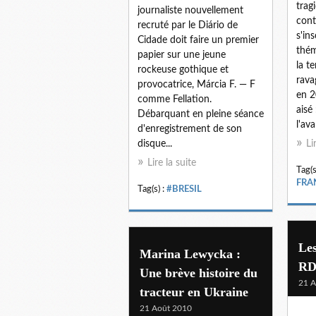
trag
journaliste nouvellement
cont
recruté par le Diário de
s'in
Cidade doit faire un premier
thém
papier sur une jeune
la t
rockeuse gothique et
rava
provocatrice, Márcia F. — F
en 2
comme Fellation.
aisé
Débarquant en pleine séance
l'ava
d'enregistrement de son
disque...
Li
Lire la suite
Tag(s
FRA
Tag(s) :
#BRESIL
Les
Marina Lewycka :
R
Une brève histoire du
21 A
tracteur en Ukraine
21 Août 2010