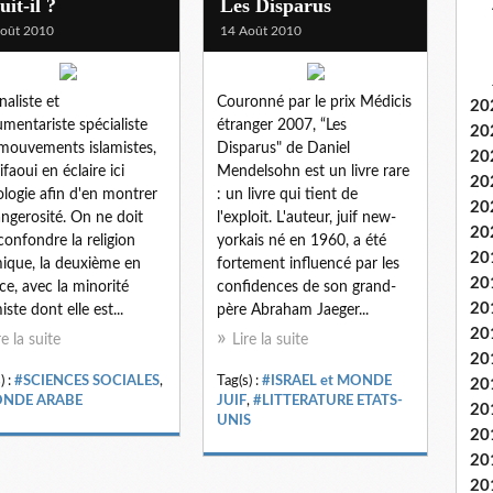
uit-il ?
Les Disparus
oût 2010
14 Août 2010
naliste et
Couronné par le prix Médicis
20
mentariste spécialiste
étranger 2007, “Les
20
mouvements islamistes,
Disparus" de Daniel
20
ifaoui en éclaire ici
Mendelsohn est un livre rare
20
éologie afin d'en montrer
: un livre qui tient de
20
angerosité. On ne doit
l'exploit. L'auteur, juif new-
20
confondre la religion
yorkais né en 1960, a été
20
mique, la deuxième en
fortement influencé par les
20
ce, avec la minorité
confidences de son grand-
20
iste dont elle est...
père Abraham Jaeger...
20
re la suite
Lire la suite
20
) :
#SCIENCES SOCIALES
,
Tag(s) :
#ISRAEL et MONDE
20
NDE ARABE
JUIF
,
#LITTERATURE ETATS-
20
UNIS
20
20
20