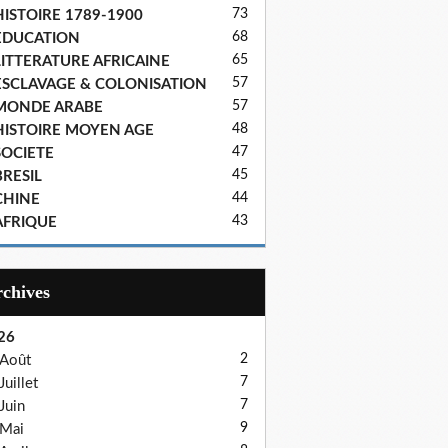
73
HISTOIRE 1789-1900
68
EDUCATION
65
LITTERATURE AFRICAINE
57
ESCLAVAGE & COLONISATION
57
MONDE ARABE
48
HISTOIRE MOYEN AGE
47
SOCIETE
45
BRESIL
44
CHINE
43
AFRIQUE
Archives
26
2
Août
7
Juillet
7
Juin
9
Mai