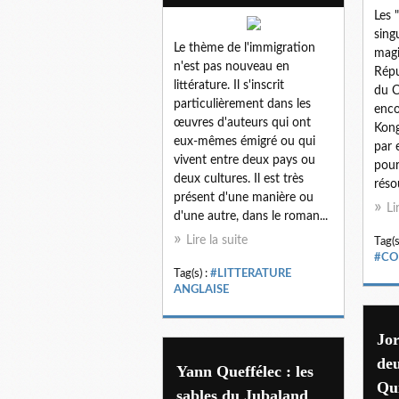
Les "
sing
Le thème de l'immigration
magi
n'est pas nouveau en
Rép
littérature. Il s'inscrit
du C
particulièrement dans les
enco
œuvres d'auteurs qui ont
Kong
eux-mêmes émigré ou qui
par 
vivent entre deux pays ou
pour
deux cultures. Il est très
réso
présent d'une manière ou
Li
d'une autre, dans le roman...
Lire la suite
Tag(s
#C
Tag(s) :
#LITTERATURE
ANGLAISE
Jor
de
Yann Queffélec : les
Qui
sables du Jubaland