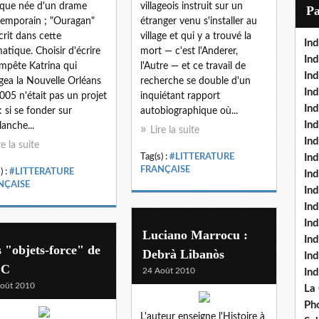
i
ique née d'un drame
villageois instruit sur un
P
l
emporain ; "Ouragan"
étranger venu s'installer au
scrit dans cette
village et qui y a trouvé la
Ind
atique. Choisir d'écrire
mort — c'est l'Anderer,
Ind
empête Katrina qui
l'Autre — et ce travail de
Ind
gea la Nouvelle Orléans
recherche se double d'un
Ind
005 n'était pas un projet
inquiétant rapport
Ind
 : si se fonder sur
autobiographique où...
In
lanche...
Lire la suite
Ind
re la suite
Tag(s) :
#LITTERATURE
Ind
FRANÇAISE
) :
#LITTERATURE
In
NÇAISE
In
In
Ind
Luciano Marrocu :
Ind
 "objets-force" de
Debrà Libanòs
In
DC
24 Août 2010
In
oût 2010
La
Pho
L'auteur enseigne l'Histoire à