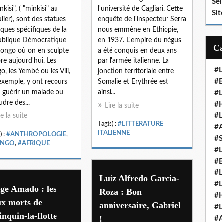
Se
nkisi", ( "minkisi" au
l'université de Cagliari. Cette
Sit
ulier), sont des statues
enquête de l'inspecteur Serra
ques spécifiques de la
nous emmène en Ethiopie,
ublique Démocratique
en 1937. L'empire du négus
ongo où on en sculpte
a été conquis en deux ans
re aujourd'hui. Les
par l'armée italienne. La
#
o, les Yembé ou les Vili,
jonction territoriale entre
#E
exemple, y ont recours
Somalie et Erythrée est
 guérir un malade ou
ainsi...
#
udre des...
#H
Lire la suite
#
re la suite
Tag(s) :
#LITTERATURE
#
ITALIENNE
) :
#ANTHROPOLOGIE
,
#
ONGO
,
#AFRIQUE
#
#
#
Luiz Alfredo Garcia-
#
ge Amado : les
Roza : Bon
#
ux morts de
anniversaire, Gabriel
#
nquin-la-flotte
!
#