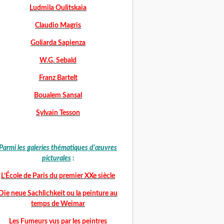
Ludmila Oulitskaia
Claudio Magris
Goliarda Sapienza
W.G. Sebald
Franz Bartelt
Boualem Sansal
Sylvain Tesson
Parmi les galeries thématiques d'œuvres
picturales
:
L’École de Paris du premier XXe siècle
Die neue Sachlichkeit ou la peinture au
temps de Weimar
Les Fumeurs vus par les peintres