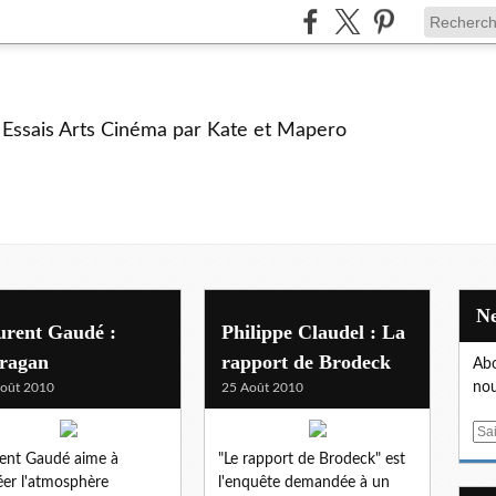
e Essais Arts Cinéma par Kate et Mapero
urent Gaudé :
Philippe Claudel : La
ragan
rapport de Brodeck
Abo
nou
oût 2010
25 Août 2010
E
m
ent Gaudé aime à
"Le rapport de Brodeck" est
a
éer l'atmosphère
l'enquête demandée à un