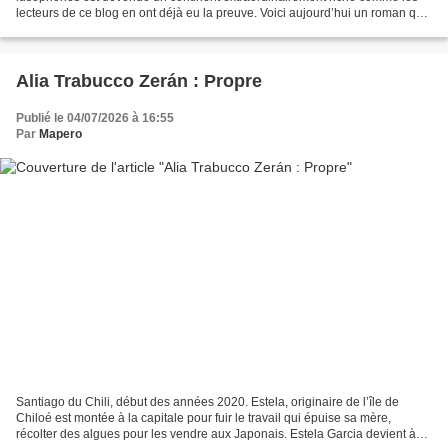
lecteurs de ce blog en ont déjà eu la preuve. Voici aujourd’hui un roman qui
nous parle d’un Cameroun plus vrai...
Alia Trabucco Zerán : Propre
Publié le 04/07/2026 à 16:55
Par
Mapero
Santiago du Chili, début des années 2020. Estela, originaire de l’île de
Chiloé est montée à la capitale pour fuir le travail qui épuise sa mère,
récolter des algues pour les vendre aux Japonais. Estela Garcia devient à