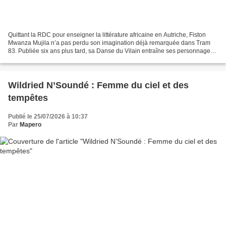
Quittant la RDC pour enseigner la littérature africaine en Autriche, Fiston
Mwanza Mujila n’a pas perdu son imagination déjà remarquée dans Tram
83. Publiée six ans plus tard, sa Danse du Vilain entraîne ses personnages
et le lecteur au rythme frénétique...
Wildried N’Soundé : Femme du ciel et des
tempêtes
Publié le 25/07/2026 à 10:37
Par
Mapero