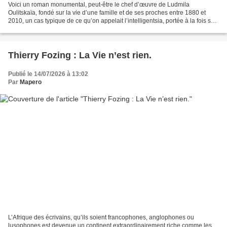
Voici un roman monumental, peut-être le chef d’œuvre de Ludmila
Oulitskaïa, fondé sur la vie d’une famille et de ses proches entre 1880 et
2010, un cas typique de ce qu’on appelait l’intelligentsia, portée à la fois sur
les arts, les lettres et les sciences....
Thierry Fozing : La Vie n’est rien.
Publié le 14/07/2026 à 13:02
Par
Mapero
L’Afrique des écrivains, qu’ils soient francophones, anglophones ou
lusophones est devenue un continent extraordinairement riche comme les