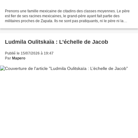
Prenons une famille mexicaine de citadins des classes moyennes. Le père
est fier de ses racines mexicaines, le grand-père ayant fait partie des
militaires proches de Zapata. Ils ne sont pas pratiquants, ni le père ni la
mère. Patricia est la fille ainée...
Ludmila Oulitskaïa : L’échelle de Jacob
Publié le 15/07/2026 à 19:47
Par
Mapero