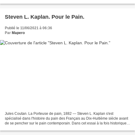
Si tout finit dans un autre...
Steven L. Kaplan. Pour le Pain.
Publié le 11/06/2021 à 06:36
Par
Mapero
Jules Coutan. La Porteuse de pain, 1882 — Steven L. Kaplan s'est
spécialisé dans l'histoire du pain des Français au Dix-Huitième siècle avant
de se pencher sur le pain contemporain. Dans cet essai à la fois historique
et technique, l'historien — new-yorkais...