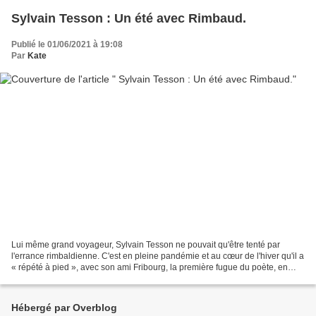
Sylvain Tesson : Un été avec Rimbaud.
Publié le 01/06/2021 à 19:08
Par
Kate
Lui même grand voyageur, Sylvain Tesson ne pouvait qu'être tenté par
l'errance rimbaldienne. C'est en pleine pandémie et au cœur de l'hiver qu'il a
« répété à pied », avec son ami Fribourg, la première fugue du poète, en
octobre 1870, celle qui fut le...
Hébergé par Overblog