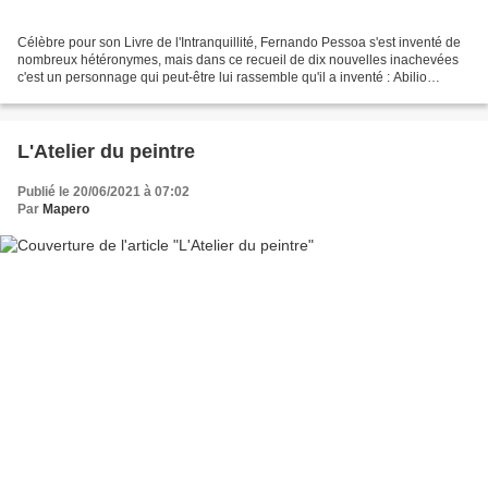
Célèbre pour son Livre de l'Intranquillité, Fernando Pessoa s'est inventé de
nombreux hétéronymes, mais dans ce recueil de dix nouvelles inachevées
c'est un personnage qui peut-être lui rassemble qu'il a inventé : Abilio
Quaresma. Figurons-nous un docteur...
L'Atelier du peintre
Publié le 20/06/2021 à 07:02
Par
Mapero