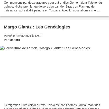
Commençons par deux gravures pour entrer discrètement dans l'atelier du
peintre. N otre premier guide sera Jan van der Straet, un Flamand de
naissance, qui est allé peindre en Toscane. Avec lui nous allons visiter
l'atelier de Jan van Eyck (1390-1441),...
Margo Glantz : Les Généalogies
Publié le 19/06/2021 à 12:38
Par
Mapero
L'émigration juive vers les États-Unis a été considérable, au tournant des
XIX et XXe siècles, si bien que New York est devenue Jew York dans les