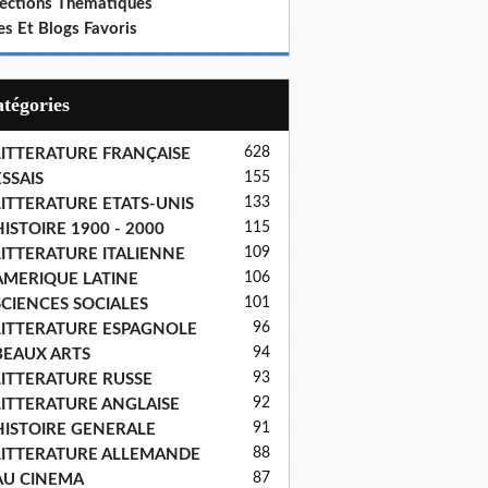
lections Thematiques
es Et Blogs Favoris
Catégories
628
LITTERATURE FRANÇAISE
155
SSAIS
133
LITTERATURE ETATS-UNIS
115
ISTOIRE 1900 - 2000
109
LITTERATURE ITALIENNE
106
AMERIQUE LATINE
101
SCIENCES SOCIALES
96
LITTERATURE ESPAGNOLE
94
BEAUX ARTS
93
LITTERATURE RUSSE
92
LITTERATURE ANGLAISE
91
HISTOIRE GENERALE
88
LITTERATURE ALLEMANDE
87
AU CINEMA