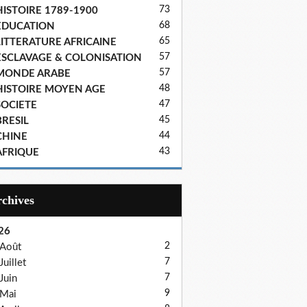
73
HISTOIRE 1789-1900
68
EDUCATION
65
LITTERATURE AFRICAINE
57
ESCLAVAGE & COLONISATION
57
MONDE ARABE
48
HISTOIRE MOYEN AGE
47
SOCIETE
45
BRESIL
44
CHINE
43
AFRIQUE
Archives
26
2
Août
7
Juillet
7
Juin
9
Mai