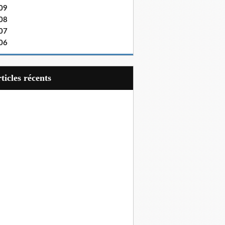
09
08
07
06
articles récents