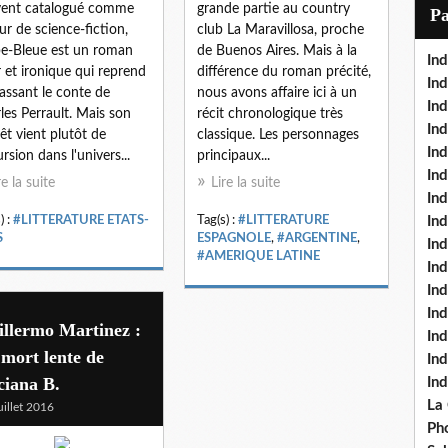
i
vent catalogué comme
grande partie au country
P
l
ur de science-fiction,
club La Maravillosa, proche
e-Bleue est un roman
de Buenos Aires. Mais à la
Ind
r et ironique qui reprend
différence du roman précité,
Ind
assant le conte de
nous avons affaire ici à un
Ind
les Perrault. Mais son
récit chronologique très
Ind
rêt vient plutôt de
classique. Les personnages
Ind
ursion dans l'univers...
principaux...
In
re la suite
Lire la suite
Ind
) :
#LITTERATURE ETATS-
Tag(s) :
#LITTERATURE
Ind
S
ESPAGNOLE
,
#ARGENTINE
,
In
#AMERIQUE LATINE
In
In
Ind
llermo Martinez :
Ind
mort lente de
In
ciana B.
In
La
uillet 2016
Pho