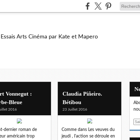
e Essais Arts Cinéma par Kate et Mapero
rt Vonnegut :
Claudia Piñeiro.
rbe-Bleue
Bétibou
Abo
nou
uillet 2016
23 Juillet 2016
E
m
t-dernier roman de
Comme dans Les veuves du
a
teur américain trop
jeudi , l'action se déroule en