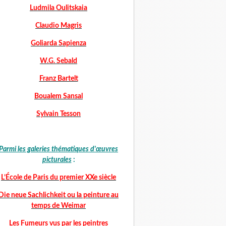
Ludmila Oulitskaia
Claudio Magris
Goliarda Sapienza
W.G. Sebald
Franz Bartelt
Boualem Sansal
Sylvain Tesson
Parmi les galeries thématiques d'œuvres
picturales
:
L’École de Paris du premier XXe siècle
Die neue Sachlichkeit ou la peinture au
temps de Weimar
Les Fumeurs vus par les peintres