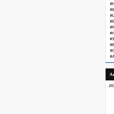
#
#
#
#
#
#
#
#
#
#
20