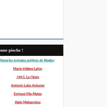
Bonne pioche !
Parmi les écrivains préférés de Wodka
:
Marie-Hélène Lafon
J.M.G. Le Clézio
Antonio Lobo Antunes
Enrique Vila-Matas
Alain Mabanckou