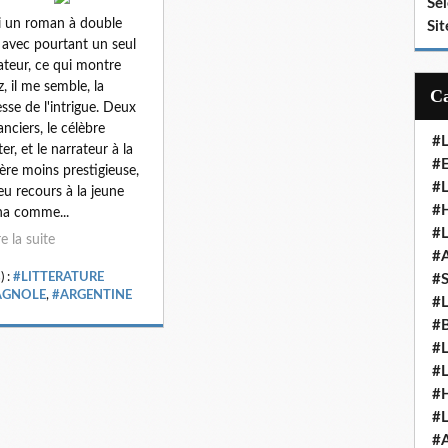
Se
i un roman à double
Sit
 avec pourtant un seul
ateur, ce qui montre
z, il me semble, la
esse de l'intrigue. Deux
nciers, le célèbre
#
er, et le narrateur à la
#E
ière moins prestigieuse,
#
eu recours à la jeune
#H
ana comme...
#
re la suite
#
) :
#LITTERATURE
#
AGNOLE
,
#ARGENTINE
#
#
#
#
#
#
#