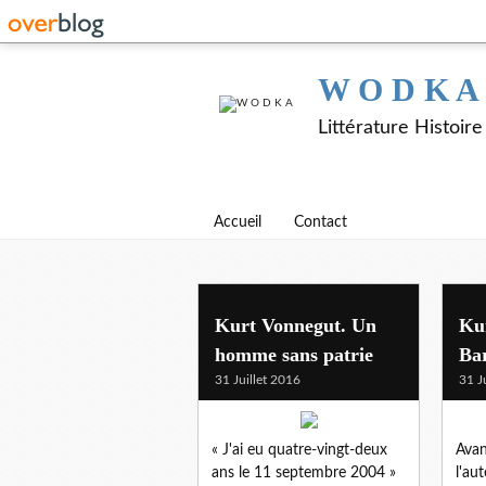
W O D K A
Littérature Histoir
Accueil
Contact
Kurt Vonnegut. Un
Ku
homme sans patrie
Ba
31 Juillet 2016
31 J
« J'ai eu quatre-vingt-deux
Avan
ans le 11 septembre 2004 »
l'au