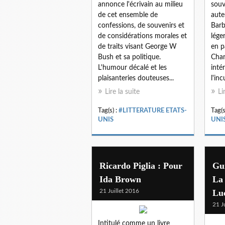
annonce l'écrivain au milieu
sou
de cet ensemble de
aute
confessions, de souvenirs et
Barb
de considérations morales et
lége
de traits visant George W
en p
Bush et sa politique.
Char
L'humour décalé et les
inté
plaisanteries douteuses...
l'inc
Lire la suite
Li
Tag(s) :
#LITTERATURE ETATS-
Tag(s
UNIS
UNI
Ricardo Piglia : Pour
Gui
Ida Brown
La 
21 Juillet 2016
Lu
21 J
Intitulé comme un livre