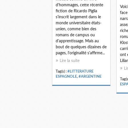
d'hommages, cette récente
Voic
fiction de Ricardo Piglia
face
s'inscrit largement dans le
narr
monde universitaire états-
asse
unien, comme bien des
rich
romans de campus ou
roma
d'apprentissage. Mais au
Klost
bout de quelques dizaines de
carr
pages, l'originalité s'affirme...
ont 
Lire la suite
Lili
Li
Tag(s) :
#LITTERATURE
ESPAGNOLE
,
#ARGENTINE
Tag(s
ESP