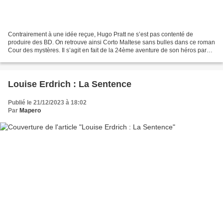
Contrairement à une idée reçue, Hugo Pratt ne s’est pas contenté de
produire des BD. On retrouve ainsi Corto Maltese sans bulles dans ce roman
Cour des mystères. Il s’agit en fait de la 24ème aventure de son héros parue
chez Casterman sous le titre Corto...
Louise Erdrich : La Sentence
Publié le 21/12/2023 à 18:02
Par
Mapero