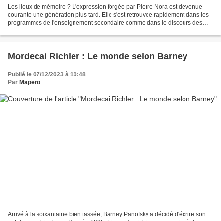
Les lieux de mémoire ? L'expression forgée par Pierre Nora est devenue
courante une génération plus tard. Elle s'est retrouvée rapidement dans les
programmes de l'enseignement secondaire comme dans le discours des
hommes politiques et les clichés des...
Mordecai Richler : Le monde selon Barney
Publié le 07/12/2023 à 10:48
Par
Mapero
Arrivé à la soixantaine bien tassée, Barney Panofsky a décidé d'écrire son