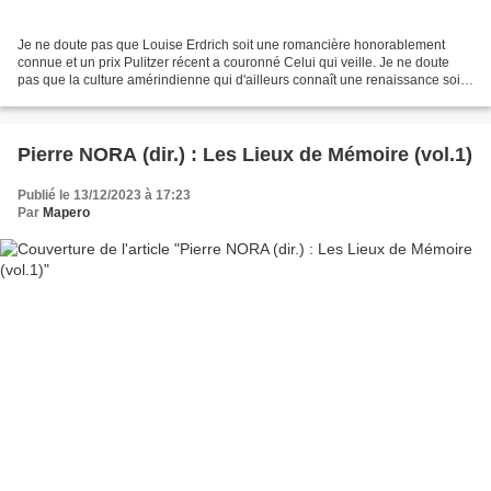
Je ne doute pas que Louise Erdrich soit une romancière honorablement
connue et un prix Pulitzer récent a couronné Celui qui veille. Je ne doute
pas que la culture amérindienne qui d'ailleurs connaît une renaissance soit
un thème qui puisse intéresser...
Pierre NORA (dir.) : Les Lieux de Mémoire (vol.1)
Publié le 13/12/2023 à 17:23
Par
Mapero