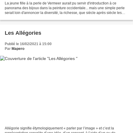
La jeune fille à la perle de Vermeer aurait pu servir d'introduction à ce
panorama des bijoux dans la peinture occidentale... mais une simple perle
serait loin d'annoncer la diversité, la richesse, que siècle après siècle les
œuvres picturales révèlent....
Les Allégories
Publié le 16/02/2021 à 15:00
Par
Mapero
Allégorie signifie étymologiquement « parler par l’image » et c’est la
représentation concrète d’une idée, d’un concept, à l’aide d’un ou de