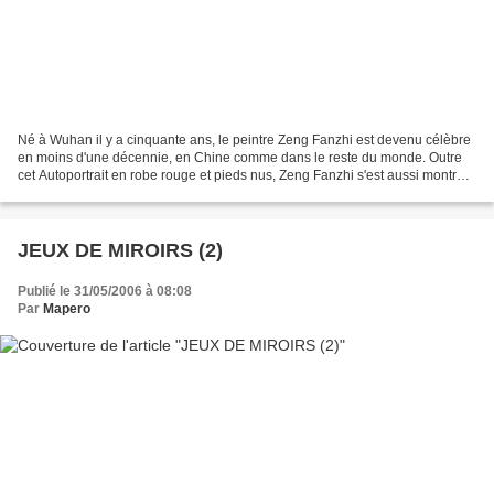
Né à Wuhan il y a cinquante ans, le peintre Zeng Fanzhi est devenu célèbre
en moins d'une décennie, en Chine comme dans le reste du monde. Outre
cet Autoportrait en robe rouge et pieds nus, Zeng Fanzhi s'est aussi montré
dans un portrait en pied, chaussé...
JEUX DE MIROIRS (2)
Publié le 31/05/2006 à 08:08
Par
Mapero