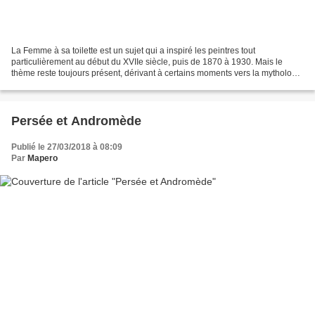
La Femme à sa toilette est un sujet qui a inspiré les peintres tout
particulièrement au début du XVIIe siècle, puis de 1870 à 1930. Mais le
thème reste toujours présent, dérivant à certains moments vers la mythologie
païenne ( la Toilette de Vénus ) et...
Persée et Andromède
Publié le 27/03/2018 à 08:09
Par
Mapero