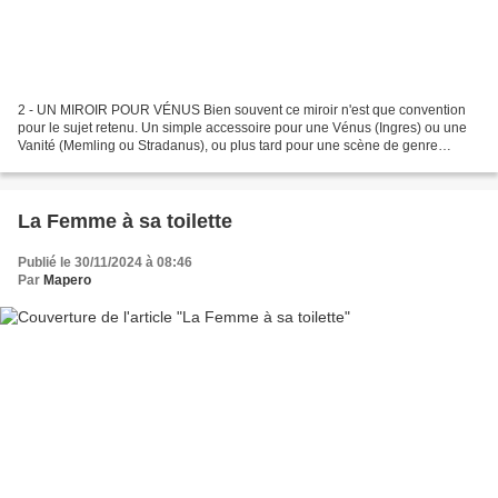
2 - UN MIROIR POUR VÉNUS Bien souvent ce miroir n'est que convention
pour le sujet retenu. Un simple accessoire pour une Vénus (Ingres) ou une
Vanité (Memling ou Stradanus), ou plus tard pour une scène de genre
comme une réception mondaine (Pietro Longhi...
La Femme à sa toilette
Publié le 30/11/2024 à 08:46
Par
Mapero