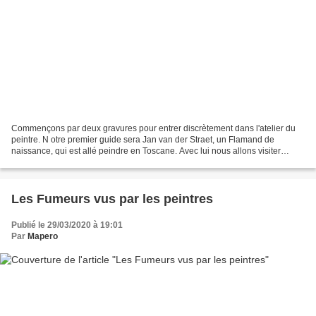
Commençons par deux gravures pour entrer discrètement dans l'atelier du
peintre. N otre premier guide sera Jan van der Straet, un Flamand de
naissance, qui est allé peindre en Toscane. Avec lui nous allons visiter
l'atelier de Jan van Eyck (1390-1441),...
Les Fumeurs vus par les peintres
Publié le 29/03/2020 à 19:01
Par
Mapero