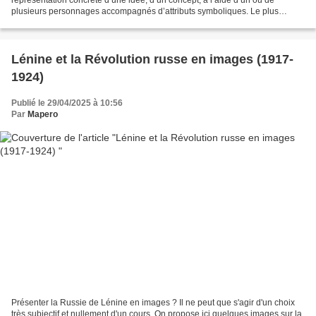
plusieurs personnages accompagnés d’attributs symboliques. Le plus
souvent, pour représenter l’idée, l’artiste...
Lénine et la Révolution russe en images (1917-
1924)
Publié le 29/04/2025 à 10:56
Par
Mapero
Présenter la Russie de Lénine en images ? Il ne peut que s'agir d'un choix
très subjectif et nullement d'un cours. On propose ici quelques images sur la