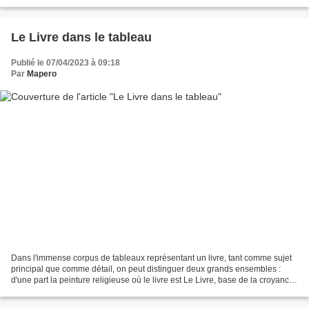
un article de la revue Comœdia...
Le Livre dans le tableau
Publié le 07/04/2023 à 09:18
Par
Mapero
Dans l'immense corpus de tableaux représentant un livre, tant comme sujet
principal que comme détail, on peut distinguer deux grands ensembles :
d'une part la peinture religieuse où le livre est Le Livre, base de la croyance
et de la pratique, et d'autre...