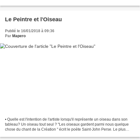
montreurs d'ours … Aussi...
Le Peintre et l'Oiseau
Publié le 16/01/2018 à 09:36
Par
Mapero
• Quelle est l'intention de l'artiste lorsqu'il représente un oiseau dans son
tableau? Un oiseau tout seul ? "Les oiseaux gardent parmi nous quelque
chose du chant de la Création " écrit le poète Saint-John Perse. Le plus
simple est de commencer avec...