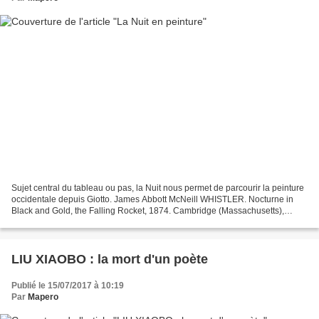
Sujet central du tableau ou pas, la Nuit nous permet de parcourir la peinture
occidentale depuis Giotto. James Abbott McNeill WHISTLER. Nocturne in
Black and Gold, the Falling Rocket, 1874. Cambridge (Massachusetts),
Harvard Art Museums, Fogg Art Museum....
LIU XIAOBO : la mort d'un poète
Publié le 15/07/2017 à 10:19
Par
Mapero