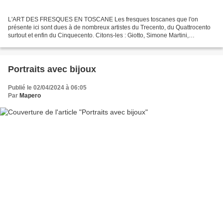
L'ART DES FRESQUES EN TOSCANE Les fresques toscanes que l'on
présente ici sont dues à de nombreux artistes du Trecento, du Quattrocento
surtout et enfin du Cinquecento. Citons-les : Giotto, Simone Martini,
Ambrogio Lorenzetti, Lorenzo Vecchietta, Fra...
Portraits avec bijoux
Publié le 02/04/2024 à 06:05
Par
Mapero