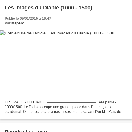
Les Images du Diable (1000 - 1500)
Publié le 05/01/2015 à 16:47
Par
Mapero
LES IMAGES DU DIABLE —————————————— 1ère partie -
1000/1500. Le Diable occupe une grande place dans l'art religieux
occidental. On ne recherchera pas ici ses origines avant l'An Mil. Mais de qui
parle-t-on ? « Il n'y a pas de réelle distinction iconographique...
Peindre la danse