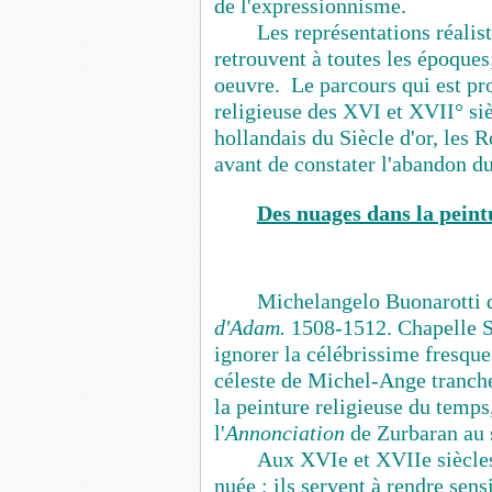
de l'expressionnisme.
Les représentations réalis
retrouvent à toutes les époques;
oeuvre. Le parcours qui est pr
religieuse des XVI et XVII° siè
hollandais du Siècle d'or, les 
avant de constater l'abandon d
Des nuages dans la peint
Michelangelo Buonarotti 
d'Adam.
1508-1512. Chapelle Si
ignorer la célébrissime fresque
céleste de Michel-Ange tranche
la peinture religieuse du temps
l'
Annonciation
de Zurbaran au s
Aux XVIe
et XVIIe
siècles
nuée ; ils servent à rendre sens