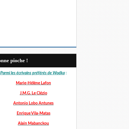
Bonne pioche !
Parmi les écrivains préférés de Wodka
:
Marie-Hélène Lafon
J.M.G. Le Clézio
Antonio Lobo Antunes
Enrique Vila-Matas
Alain Mabanckou