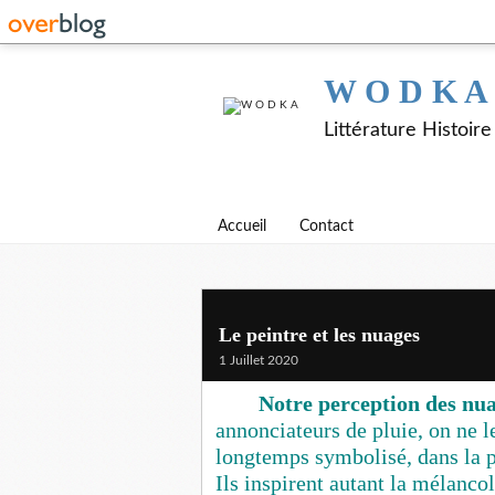
W O D K A
Littérature Histoir
Accueil
Contact
Le peintre et les nuages
1 Juillet 2020
Notre perception des nu
annonciateurs de pluie, on ne l
longtemps symbolisé, dans la pe
Ils inspirent autant la mélanc