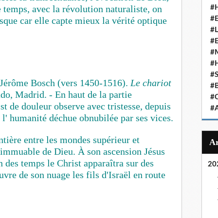
e temps, a
vec la révolution naturaliste, on
#
esque car elle capte mieux la vérité optique
#
#
#
#
#
#
 Jérôme Bosch (vers 1450-1516).
Le chariot
#
do, Madrid. - En haut de la partie
#
ist de douleur observe avec tristesse, depuis
#
, l' humanité déchue obnubilée par ses vices.
tière entre les mondes supérieur et
ce immuable de Dieu. À son ascension Jésus
in des temps le Christ apparaîtra sur des
20
uvre de son nuage les fils d'Israël en route