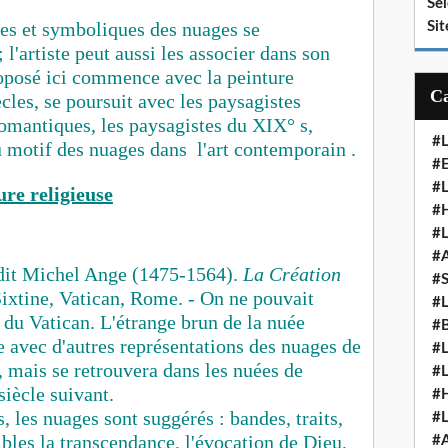
Se
tes et symboliques des nuages se
Sit
 l'artiste peut aussi les associer dans son
oposé ici commence avec la peinture
cles, se poursuit avec les paysagistes
Romantiques, les paysagistes du XIX° s,
#
u motif des nuages dans l'art contemporain .
#E
#
ure religieuse
#H
#
#
dit Michel Ange (1475-1564).
La Création
#
xtine, Vatican, Rome. - On ne pouvait
#
 du Vatican. L'étrange brun de la nuée
#
 avec d'autres représentations des nuages de
#
, mais se retrouvera dans les nuées de
#
iècle suivant.
#
, les nuages sont suggérés : bandes, traits,
#
ibles la transcendance, l'évocation de Dieu,
#