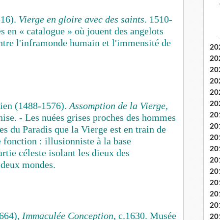
516).
Vierge en gloire avec des saints
. 1510-
s en « catalogue » où jouent des angelots
tre l'inframonde humain et l'immensité de
20
20
20
20
20
itien (1488-1576).
Assomption de la Vierge
,
20
20
enise. - Les nuées grises proches des hommes
20
es du Paradis que la Vierge est en train de
20
 fonction : illusionniste à la base
20
artie céleste isolant les dieux des
20
s deux mondes.
20
20
20
20
1664),
Immaculée Conception
, c.1630. Musée
20