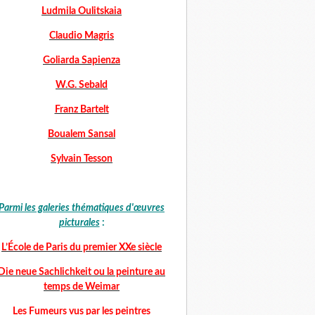
Ludmila Oulitskaia
Claudio Magris
Goliarda Sapienza
W.G. Sebald
Franz Bartelt
Boualem Sansal
Sylvain Tesson
Parmi les galeries thématiques d'œuvres
picturales
:
L’École de Paris du premier XXe siècle
Die neue Sachlichkeit ou la peinture au
temps de Weimar
Les Fumeurs vus par les peintres