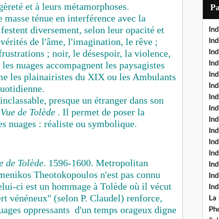
i
égèreté et à leurs métamorphoses.
P
l
e masse ténue en interférence avec la
festent diversement, selon leur opacité et
Ind
 vérités de l'âme, l'imagination, le rêve ;
Ind
rustrations ; noir, le désespoir, la violence,
Ind
, les nuages accompagnent les paysagistes
Ind
Ind
e les plainairistes du XIX ou les Ambulants
In
quotidienne.
Ind
nclassable, presque un étranger dans son
Ind
 Vue de Tolède
. Il permet de poser la
In
es nuages : réaliste ou symbolique.
In
In
Ind
e de Tolède
. 1596-1600. Metropolitan
Ind
enikos Theotokopoulos n'est pas connu
In
Celui-ci est un hommage à Tolède où il vécut
In
ert vénéneux" (selon P. Claudel) renforce,
La
s nuages oppressants d'un temps orageux digne
Pho