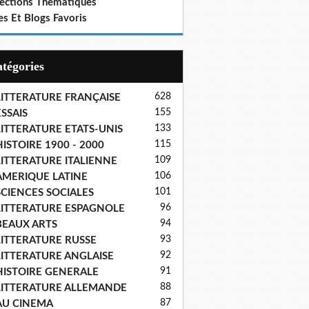
lections Thematiques
es Et Blogs Favoris
Catégories
628
LITTERATURE FRANÇAISE
155
SSAIS
133
LITTERATURE ETATS-UNIS
115
ISTOIRE 1900 - 2000
109
LITTERATURE ITALIENNE
106
AMERIQUE LATINE
101
SCIENCES SOCIALES
96
LITTERATURE ESPAGNOLE
94
BEAUX ARTS
93
LITTERATURE RUSSE
92
LITTERATURE ANGLAISE
91
HISTOIRE GENERALE
88
LITTERATURE ALLEMANDE
87
AU CINEMA