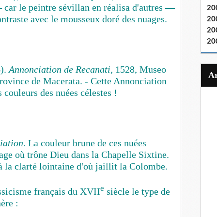
car le peintre sévillan en réalisa d'autres —
20
ontraste avec le mousseux doré des nuages.
20
20
20
6).
Annonciation de Recanati,
1528, Museo
rovince de Macerata. - Cette Annonciation
s couleurs des nuées célestes !
iation
.
La couleur brune de ces nuées
age où trône Dieu dans la Chapelle Sixtine.
la clarté lointaine d'où jaillit la Colombe.
e
assicisme français du XVII
siècle le type de
ère :