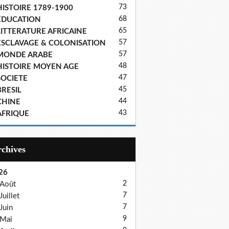
73
HISTOIRE 1789-1900
68
EDUCATION
65
LITTERATURE AFRICAINE
57
ESCLAVAGE & COLONISATION
57
MONDE ARABE
48
HISTOIRE MOYEN AGE
47
SOCIETE
45
BRESIL
44
CHINE
43
AFRIQUE
Archives
26
2
Août
7
Juillet
7
Juin
9
Mai