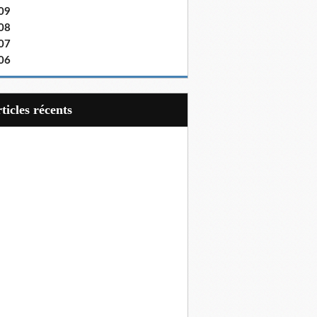
09
08
07
06
articles récents