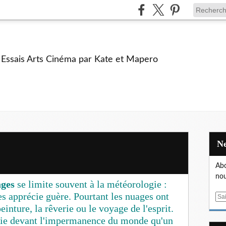
e Essais Arts Cinéma par Kate et Mapero
Abo
nou
ages
se limite souvent à la météorologie :
es apprécie guère. Pourtant les nuages ont
E
inture, la rêverie ou le voyage de l'esprit.
m
a
olie devant l'impermanence du monde qu'un