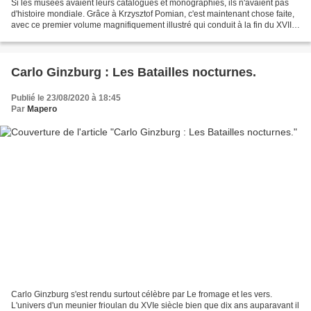
Si les musées avaient leurs catalogues et monographies, ils n'avaient pas
d'histoire mondiale. Grâce à Krzysztof Pomian, c'est maintenant chose faite,
avec ce premier volume magnifiquement illustré qui conduit à la fin du XVIIIe
siècle. L'espace parcouru...
Carlo Ginzburg : Les Batailles nocturnes.
Publié le 23/08/2020 à 18:45
Par
Mapero
Carlo Ginzburg s'est rendu surtout célèbre par Le fromage et les vers.
L'univers d'un meunier frioulan du XVIe siècle bien que dix ans auparavant il