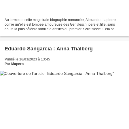
Au terme de cette magistrale biographie romancée, Alexandra Lapierre
confie qu’elle est tombée amoureuse des Gentileschi père et fille, sans
doute la plus célèbre famille d’artistes du premier XVIIe siècle. Cela se
comprend car ces vies d’artistes sont...
Eduardo Sangarcia : Anna Thalberg
Publié le 16/03/2023 à 13:45
Par
Mapero