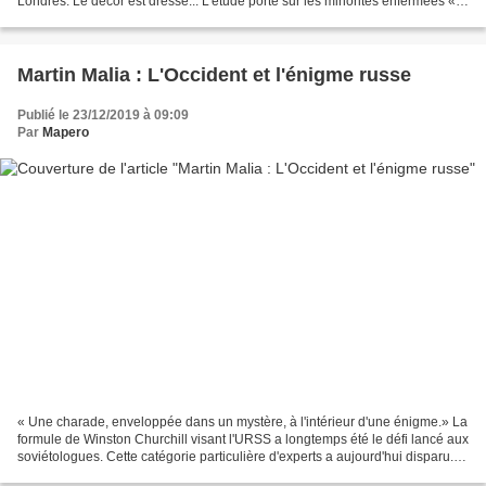
Londres. Le décor est dressé... L'étude porte sur les minorités enfermées «
pour fait de religion » tant en France...
Martin Malia : L'Occident et l'énigme russe
Publié le 23/12/2019 à 09:09
Par
Mapero
« Une charade, enveloppée dans un mystère, à l'intérieur d'une énigme.» La
formule de Winston Churchill visant l'URSS a longtemps été le défi lancé aux
soviétologues. Cette catégorie particulière d'experts a aujourd'hui disparu.
L'historien américain...