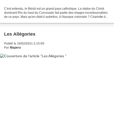
C'est entendu, le Brésil est un grand pays catholique. La statue du Christ
dominant Rio du haut du Corcovado fait partie des images incontournables
de ce pays. Mais qu'en était-il autrefois, à l'époque coloniale ? Charlotte de
Castelnau-L'Estoile s'est...
Les Allégories
Publié le 16/02/2021 à 15:00
Par
Mapero