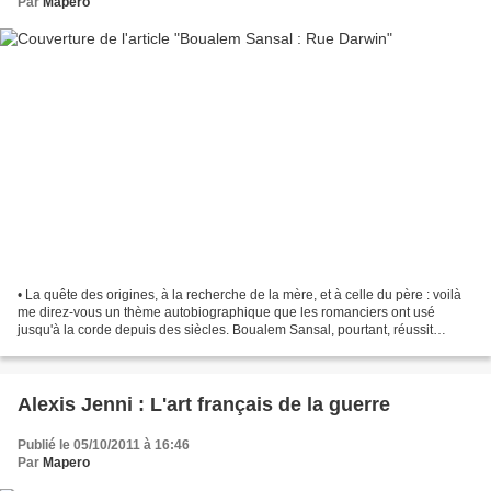
Par
Mapero
• La quête des origines, à la recherche de la mère, et à celle du père : voilà
me direz-vous un thème autobiographique que les romanciers ont usé
jusqu'à la corde depuis des siècles. Boualem Sansal, pourtant, réussit
l'exploit de nous persuader que l'exercice...
Alexis Jenni : L'art français de la guerre
Publié le 05/10/2011 à 16:46
Par
Mapero