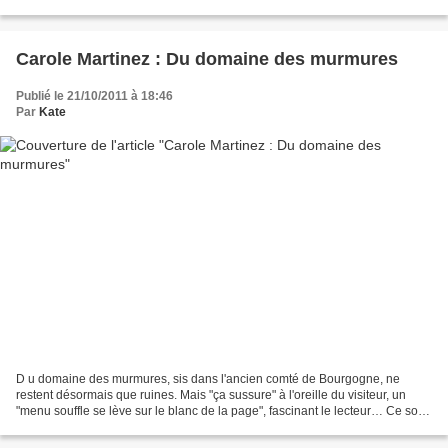
voisine ! Mais les convives ne...
Carole Martinez : Du domaine des murmures
Publié le 21/10/2011 à 18:46
Par
Kate
D u domaine des murmures, sis dans l'ancien comté de Bourgogne, ne
restent désormais que ruines. Mais "ça sussure" à l'oreille du visiteur, un
"menu souffle se lève sur le blanc de la page", fascinant le lecteur… Ce sont
les "voix liquides des femmes...