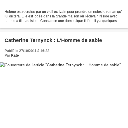
Hélène est recrutée par un vieil écrivain pour prendre en notes le roman qu'il
lui dictera. Elle est logée dans la grande maison où l'écrivain réside avec
Laure sa fille autiste et Constance une domestique fidèle. Il y a quelques
années, la mère de Laure...
Catherine Ternynck : L'Homme de sable
Publié le 27/10/2011 à 16:28
Par
Kate