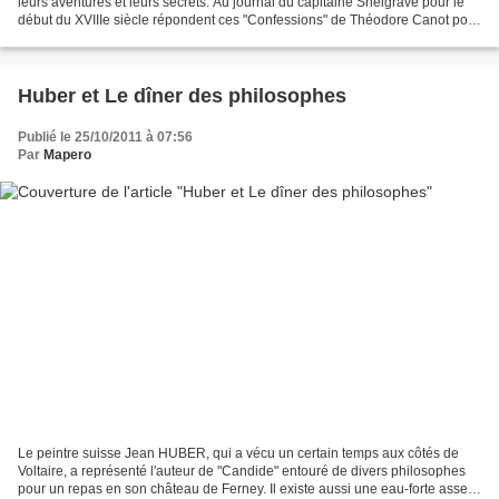
leurs aventures et leurs secrets. Au journal du capitaine Snelgrave pour le
début du XVIIIe siècle répondent ces "Confessions" de Théodore Canot pour
le début du XIXe. Entendons-nous...
Huber et Le dîner des philosophes
Publié le 25/10/2011 à 07:56
Par
Mapero
Le peintre suisse Jean HUBER, qui a vécu un certain temps aux côtés de
Voltaire, a représenté l'auteur de "Candide" entouré de divers philosophes
pour un repas en son château de Ferney. Il existe aussi une eau-forte assez