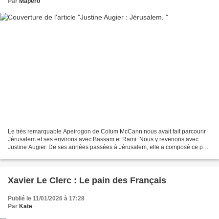
Par
Mapero
Le très remarquable Apeirogon de Colum McCann nous avait fait parcourir
Jérusalem et ses environs avec Bassam et Rami. Nous y revenons avec
Justine Augier. De ses années passées à Jérusalem, elle a composé ce petit
livre alerte qui condense ses rencontres...
Xavier Le Clerc : Le pain des Français
Publié le 11/01/2026 à 17:28
Par
Kate