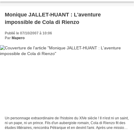
Monique JALLET-HUANT : L'aventure
impossible de Cola di Rienzo
Publié le 07/10/2007 à 10:06
Par
Mapero
Un personnage extraordinaire de l'histoire du XIVe siècle ! Il n'est ni un saint,
ni un pape, ni un prince. Fils d'un aubergiste romain, Cola di Rienzo fit des
études littéraires, rencontra Pétrarque et en devint l'ami. Après une mission
auprès du pape...