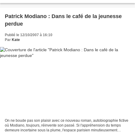
D'abord, Halima, une jeune esclave,...
Patrick Modiano : Dans le café de la jeunesse
perdue
Publié le 12/10/2007 à 16:10
Par
Kate
On ne boude pas son plaisir avec ce nouveau roman, autobiographie fictive
où Modiano, toujours, réinvente son passé. Si l'appréhension du temps
demeure incertaine sous la plume, l'espace parisien minutieusement
cartographié arrime le récit dans l'illusion...