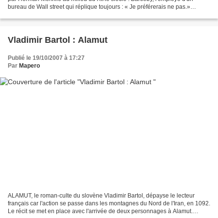
bureau de Wall street qui réplique toujours : « Je préférerais ne pas.»
Bartleby, c'est l'homme qui...
Vladimir Bartol : Alamut
Publié le 19/10/2007 à 17:27
Par
Mapero
ALAMUT, le roman-culte du slovène Vladimir Bartol, dépayse le lecteur
français car l'action se passe dans les montagnes du Nord de l'Iran, en 1092.
Le récit se met en place avec l'arrivée de deux personnages à Alamut.