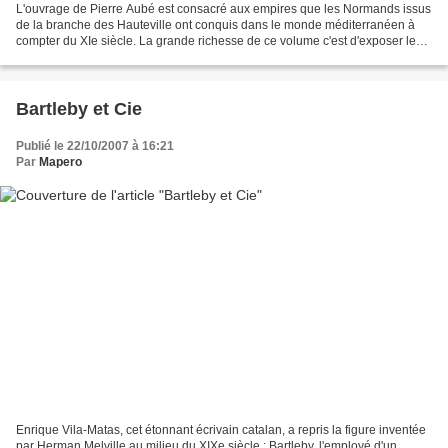
L'ouvrage de Pierre Aubé est consacré aux empires que les Normands issus
de la branche des Hauteville ont conquis dans le monde méditerranéen à
compter du XIe siècle. La grande richesse de ce volume c'est d'exposer les
hauts faits de Guillaume Bras-de-fer,...
Bartleby et Cie
Publié le 22/10/2007 à 16:21
Par
Mapero
Enrique Vila-Matas, cet étonnant écrivain catalan, a repris la figure inventée
par Herman Melville au milieu du XIXe siècle : Bartleby, l'employé d'un