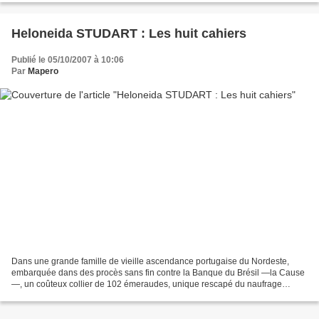
Heloneida STUDART : Les huit cahiers
Publié le 05/10/2007 à 10:06
Par
Mapero
Dans une grande famille de vieille ascendance portugaise du Nordeste,
embarquée dans des procès sans fin contre la Banque du Brésil —la Cause
—, un coûteux collier de 102 émeraudes, unique rescapé du naufrage
financier, est à l'origine d'une intrigue serrée...