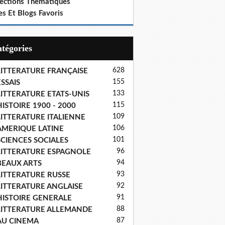
lections Thematiques
es Et Blogs Favoris
Catégories
628
LITTERATURE FRANÇAISE
155
SSAIS
133
LITTERATURE ETATS-UNIS
115
ISTOIRE 1900 - 2000
109
LITTERATURE ITALIENNE
106
AMERIQUE LATINE
101
SCIENCES SOCIALES
96
LITTERATURE ESPAGNOLE
94
BEAUX ARTS
93
LITTERATURE RUSSE
92
LITTERATURE ANGLAISE
91
HISTOIRE GENERALE
88
LITTERATURE ALLEMANDE
87
AU CINEMA