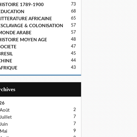
73
HISTOIRE 1789-1900
68
EDUCATION
65
LITTERATURE AFRICAINE
57
ESCLAVAGE & COLONISATION
57
MONDE ARABE
48
HISTOIRE MOYEN AGE
47
SOCIETE
45
BRESIL
44
CHINE
43
AFRIQUE
Archives
26
2
Août
7
Juillet
7
Juin
9
Mai