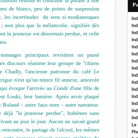
illusion réaliste et contraint la phrase à une
i
P
 peu de blancs, peu de points de suspension
l
e, les incertitudes du sens si modianesques
Ind
 ; non plus que la mélancolie, signifiée dès
Ind
nt la jeunesse est désormais perdue, et celle
Ind
Ind
ans.
Ind
rsonnages principaux revisitent un passé
In
Ind
rs discours réanime leur groupe de "chiens
Ind
e Chadly, l'ancienne patronne du café
Le
In
trigue n'est qu'un mince fil annexe, amorcée
In
qui évoque l'arrivée au
Condé
d'une fille de
In
t Louki, leur lumière. Après avoir plaqué
Ind
Ind
c Roland – autre faux nom – autre narrateur.
In
nt déjà "la jeunesse perdue", bohèmes sans
In
vivant au jour le jour. Aucun ne savait grand
La
a rencontre, le partage de l'alcool, les mêmes
Pho