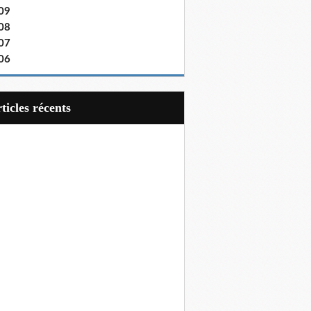
09
08
07
06
articles récents