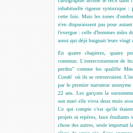
cartographié arrime le récit dans l'
inhabituelle rigueur syntaxique :
cette fois. Mais les zones d'ombr
n'en disparaissent pas pour autant
l'exergue : celle d'hommes mûrs do
aussi qui déjà baignait leurs vingt 
En quatre chapitres, quatre pe
commun. L'entrecroisement de leu
perdus" comme les qualifie Mm
Condé
où ils se retrouvaient. L'in
par le premier narrateur anonyme 
22 ans. Les garçons la surnommen
son mari elle vivra deux mois ave
Ce qui compte c'est qu'ils étaie
projets ni repères, faux étudiants 
chose des autres, seule importait l