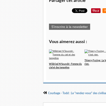
Partager cet article
R
S'inscrire à la newsletter
Vous aimerez aussi :
Thierry Fozing : La V
Wildried N’Soundé : Femme du
rien.
ciel et des tempêtes
Courbage - Todd : Le "rendez-vous" des civilis