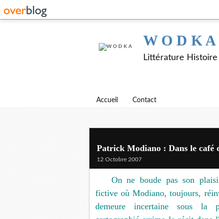
W O D K A
Littérature Histoir
Accueil
Contact
Patrick Modiano : Dans le café 
12 Octobre 2007
On ne boude pas son plaisi
fictive où Modiano, toujours, réi
demeure incertaine sous la pl