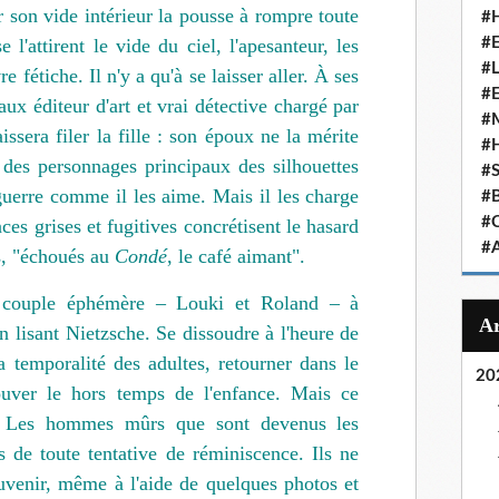
r son vide intérieur la pousse à rompre toute
#
 l'attirent le vide du ciel, l'apesanteur, les
#
#
e fétiche. Il n'y a qu'à se laisser aller. À ses
#
aux éditeur d'art et vrai détective chargé par
#
issera filer la fille : son époux ne la mérite
#
 des personnages principaux des silhouettes
#
 guerre comme il les aime. Mais il les charge
#
#
es grises et fugitives concrétisent le hasard
#
es, "échoués au
Condé
, le café aimant".
e couple éphémère – Louki et Roland – à
en lisant Nietzsche. Se dissoudre à l'heure de
a temporalité des adultes, retourner dans le
20
ouver le hors temps de l'enfance. Mais ce
t. Les hommes mûrs que sont devenus les
és de toute tentative de réminiscence. Ils ne
ouvenir, même à l'aide de quelques photos et