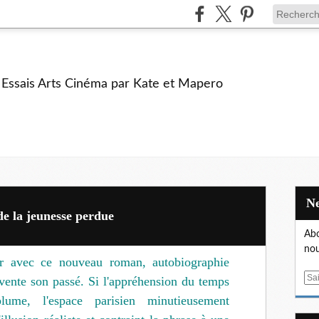
e Essais Arts Cinéma par Kate et Mapero
de la jeunesse perdue
Abo
nou
r avec ce nouveau roman, autobiographie
E
nvente son passé. Si l'appréhension du temps
m
ume, l'espace parisien minutieusement
a