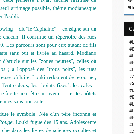
, cette jeunesse n'avait aucune maîtrise du
Se
Le seul arrimage possible, thème modianesque
Sit
er l'oubli.
wing – dit "le Capitaine" – consigne sur un
e chacun. Il constitue un répertoire des rues
#
60. Les parcours sont pour eux autant de fils
#E
reste sans but et livrée au hasard. Modiano
#
 d'article sur les "zones neutres", celles où
#H
ps ; à l'opposé des "trous noirs", les rues
#
euse où lui et Louki redoutent de retourner,
#
#
l'entre deux, les "points fixes", les cafés –
#
ce à elle peut être un avenir — et les hôtels
#
jeunes sans boussole.
#
#
itue le symbole. Née d'un père inconnu et
#
Rouge
, Louki fugue dès 15 ans. Adolescente
#
herche dans les livres de sciences occultes et
#