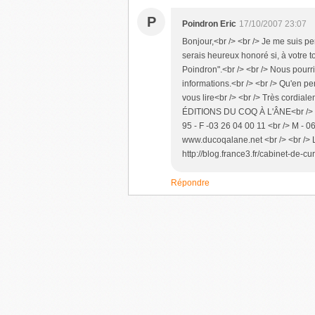
P
Poindron Eric
17/10/2007 23:07
Bonjour,<br /> <br /> Je me suis pe
serais heureux honoré si, à votre t
Poindron".<br /> <br /> Nous pourr
informations.<br /> <br /> Qu'en pe
vous lire<br /> <br /> Très cordiale
ÉDITIONS DU COQ À L'ÂNE<br /> 45
95 - F -03 26 04 00 11 <br /> M - 0
www.ducoqalane.net <br /> <br /> L
http://blog.france3.fr/cabinet-de-cur
Répondre