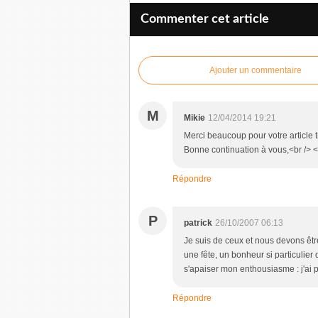
Commenter cet article
Ajouter un commentaire
M
Mikie
12/04/2014 19:21
Merci beaucoup pour votre article t
Bonne continuation à vous,<br /> <
Répondre
P
patrick
26/10/2007 06:13
Je suis de ceux et nous devons êt
une fête, un bonheur si particulier q
s'apaiser mon enthousiasme : j'ai pe
Répondre