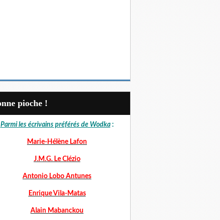
Bonne pioche !
Parmi les écrivains préférés de Wodka
:
Marie-Hélène Lafon
J.M.G. Le Clézio
Antonio Lobo Antunes
Enrique Vila-Matas
Alain Mabanckou