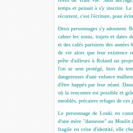
rêves de vraie vie. Sans ancrage
temps et peinait à s'y inscrire. 
récurrent, c'est l'écriture, pour évit
Deux personnages s'y adonnent. Bo
cahier les noms, trajets et dates d
et des cafés parisiens des années 
de vie alors que leur existence 
prête d'ailleurs à Roland un projet
l'on se sent protégé, hors du tem
dangereuses d'une enfance malheur
d'être happés par leur néant. Dans 
où la rencontre est possible et grâ
meublés, précaires refuges de ces 
Le personnage de Louki en const
d'une mère "danseuse" au
Moulin 
fragile en crise d'identité, elle c