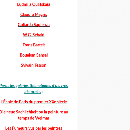
Ludmila Oulitskaia
Claudio Magris
Goliarda Sapienza
W.G. Sebald
Franz Bartelt
Boualem Sansal
Sylvain Tesson
Parmi les galeries thématiques d'œuvres
picturales
:
L’École de Paris du premier XXe siècle
Die neue Sachlichkeit ou la peinture au
temps de Weimar
Les Fumeurs vus par les peintres