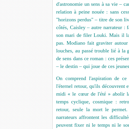
d'astronomie un sens à sa vie – ca
relation à peine nouée : sans cesse
"horizons perdus" – titre de son livr
côtés, Caisley – autre narrateur : f
son mari de filer Louki. Mais il la
pas. Modiano fait graviter autour
louches, au passé trouble lié à la
de sens dans ce roman : ces présenc
– le destin – qui joue de ces jeun
On comprend l'aspiration de c
l'éternel retour, qu'ils découvrent 
midi « le cœur de l'été » abolir l
temps cyclique, cosmique : retr
retour, seule la mort le perme
narrateurs affrontent les difficult
peuvent fixer ni le temps ni le s