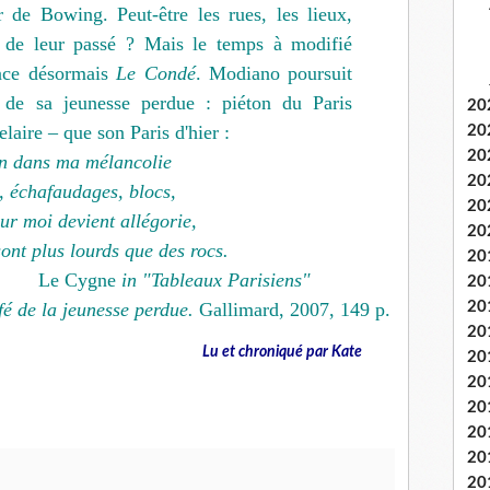
 de Bowing. Peut-être les rues, les lieux,
 de leur passé ? Mais le temps à modifié
lace désormais
Le Condé
. Modiano poursuit
e de sa jeunesse perdue : piéton du Paris
20
elaire – que son Paris d'hier :
20
20
en dans ma mélancolie
20
, échafaudages, blocs,
20
ur moi devient allégorie,
20
ont plus lourds que des rocs.
20
Le Cygne
in "Tableaux Parisiens"
20
fé de la jeunesse perdue.
Gallimard, 2007, 149 p.
20
20
Lu et chroniqué par Kate
20
20
20
20
20
20