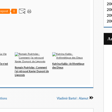
20
20
epost
0
20
20
ie n’est
Katrina Kalda : Arithmétique
Romain Puértolas : Comment
des Dieux
j’ai retrouvé Xavier Dupont de
Ligonnès
ations
Vladimir Bartol : Alamut