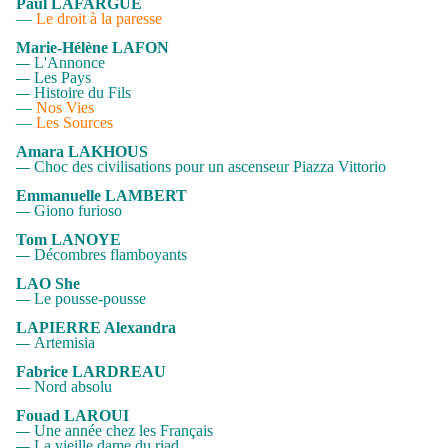
Paul LAFARGUE
—
Le droit à la paresse
Marie-Hélène LAFON
L'Annonce
—
Les Pays
—
Histoire du Fils
—
—
Nos Vies
—
Les Sources
Amara LAKHOUS
Choc des civilisations pour un ascenseur Piazza Vittorio
—
Emmanuelle LAMBERT
Giono furioso
—
Tom LANOYE
Décombres flamboyants
—
LAO She
Le pousse-pousse
—
LAPIERRE Alexandra
Artemisia
—
Fabrice LARDREAU
Nord absolu
—
Fouad LAROUI
Une année chez les Français
—
La vieille dame du riad
—