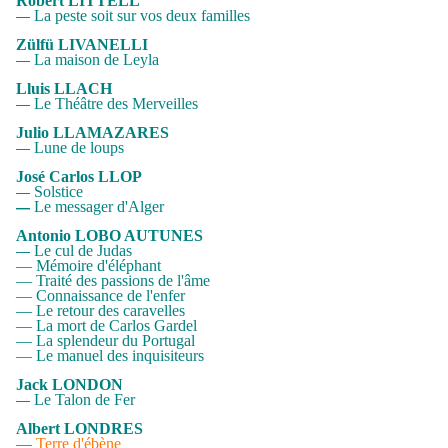
Robert LITTELL
La peste soit sur vos deux familles
—
Zülfü LIVANELLI
La maison de Leyla
—
Lluis LLACH
Le Théâtre des Merveilles
—
Julio LLAMAZARES
Lune de loups
—
José Carlos LLOP
Solstice
—
Le messager d'Alger
—
Antonio LOBO AUTUNES
Le cul de Judas
—
—
Mémoire d'éléphant
—
Traité des passions de l'âme
—
Connaissance de l'enfer
—
Le retour des caravelles
—
La mort de Carlos Gardel
—
La splendeur du Portugal
—
Le manuel des inquisiteurs
Jack LONDON
Le Talon de Fer
—
Albert LONDRES
—
Terre d'ébène