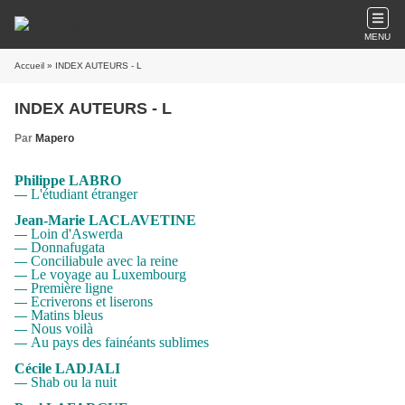
MENU
Accueil
» INDEX AUTEURS - L
INDEX AUTEURS - L
Par
Mapero
Philippe LABRO
L'étudiant étranger
—
Jean-Marie LACLAVETINE
Loin d'Aswerda
—
Donnafugata
—
Conciliabule avec la reine
—
Le voyage au Luxembourg
—
Première ligne
—
Ecriverons et liserons
—
Matins bleus
—
Nous voilà
—
Au pays des fainéants sublimes
—
Cécile LADJALI
Shab ou la nuit
—