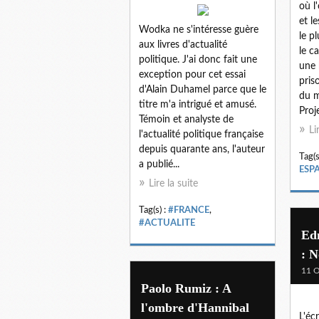
où l
et l
Wodka ne s'intéresse guère
le p
aux livres d'actualité
le c
politique. J'ai donc fait une
une 
exception pour cet essai
priso
d'Alain Duhamel parce que le
du m
titre m'a intrigué et amusé.
Proj
Témoin et analyste de
Li
l'actualité politique française
depuis quarante ans, l'auteur
Tag(s
a publié...
ESP
Lire la suite
Tag(s) :
#FRANCE
,
#ACTUALITE
Ed
: N
11 O
Paolo Rumiz : A
l'ombre d'Hannibal
L'écr