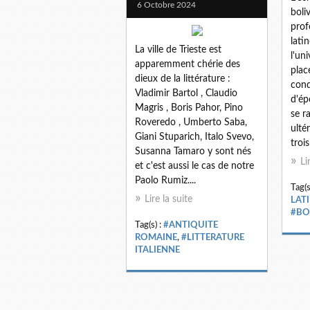
6 Octobre 2024
boli
prof
lati
La ville de Trieste est
l'un
apparemment chérie des
plac
dieux de la littérature :
cond
Vladimir Bartol , Claudio
d'ép
Magris , Boris Pahor, Pino
se r
Roveredo , Umberto Saba,
ulté
Giani Stuparich, Italo Svevo,
trois
Susanna Tamaro y sont nés
Li
et c'est aussi le cas de notre
Paolo Rumiz....
Tag(s
Lire la suite
LAT
#BO
Tag(s) :
#ANTIQUITE
ROMAINE
,
#LITTERATURE
ITALIENNE