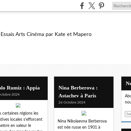
e Essais Arts Cinéma par Kate et Mapero
olo Rumiz : Appia
Nina Berberova :
ctobre 2024
Astachev à Paris
Abo
nou
26 Octobre 2024
 certaines régions les
E
atives locales s'efforcent
m
Nina Nikolaevna Berberova
ettre en valeur le
a
est née russe en 1901 à