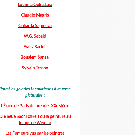
Ludmila Oulitskaia
Claudio Magris
Goliarda Sapienza
W.G. Sebald
Franz Bartelt
Boualem Sansal
Sylvain Tesson
Parmi les galeries thématiques d'œuvres
picturales
:
L’École de Paris du premier XXe siècle
Die neue Sachlichkeit ou la peinture au
temps de Weimar
Les Fumeurs vus par les peintres