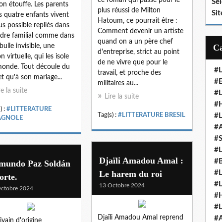
Se
'on étouffe. Les parents
plus réussi de Milton
Sit
es quatre enfants vivent
Hatoum, ce pourrait être :
lus possible repliés dans
Comment devenir un artiste
adre familial comme dans
quand on a un père chef
bulle invisible, une
d'entreprise, strict au point
n virtuelle, qui les isole
de ne vivre que pour le
onde. Tout découle du
#
travail, et proche des
et qu'à son mariage...
#E
militaires au...
re la suite
#
Lire la suite
#H
) :
#LITTERATURE
Tag(s) :
#LITTERATURE BRESIL
#
AGNOLE
#
#
#
Djaïli Amadou Amal :
#
mundo Paz Soldán
Le harem du roi
#
orte.
#
13 Octobre 2024
ctobre 2024
#
#
Djaïli Amadou Amal reprend
#
ivain d'origine