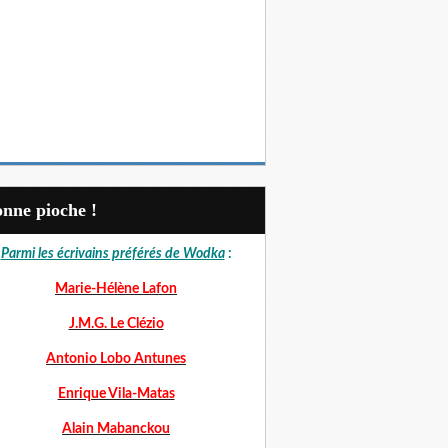
Bonne pioche !
Parmi les écrivains préférés de Wodka
:
Marie-Hélène Lafon
J.M.G. Le Clézio
Antonio Lobo Antunes
Enrique Vila-Matas
Alain Mabanckou