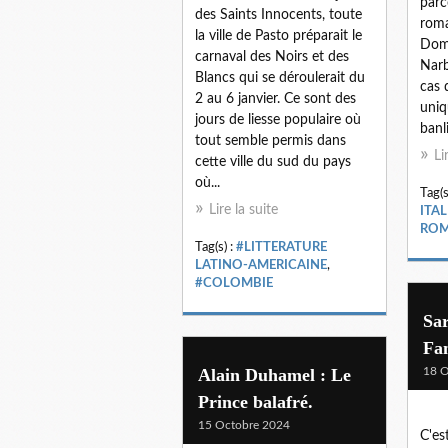
parc
des Saints Innocents, toute
roma
la ville de Pasto préparait le
Domi
carnaval des Noirs et des
Narb
Blancs qui se déroulerait du
cas 
2 au 6 janvier. Ce sont des
uniq
jours de liesse populaire où
banl
tout semble permis dans
Li
cette ville du sud du pays
où...
Tag(s
Lire la suite
ITA
ROM
Tag(s) :
#LITTERATURE
LATINO-AMERICAINE
,
#COLOMBIE
Sa
Fam
Alain Duhamel : Le
18 O
Prince balafré.
15 Octobre 2024
C'est