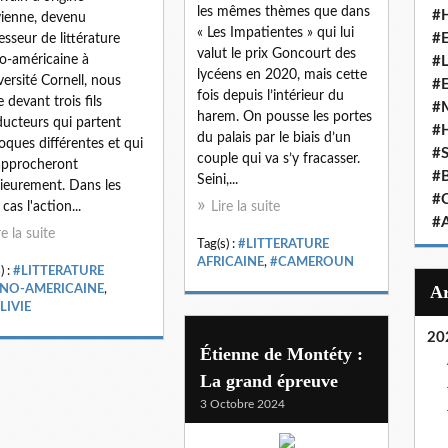
les mêmes thèmes que dans
#
vienne, devenu
« Les Impatientes » qui lui
#
esseur de littérature
valut le prix Goncourt des
no-américaine à
#
lycéens en 2020, mais cette
iversité Cornell, nous
#
fois depuis l’intérieur du
e devant trois fils
#
harem. On pousse les portes
ucteurs qui partent
#
du palais par le biais d’un
oques différentes et qui
#
couple qui va s’y fracasser.
approcheront
#
Seini,...
rieurement. Dans les
#
 cas l'action...
Lire la suite
#
re la suite
Tag(s) :
#LITTERATURE
AFRICAINE
,
#CAMEROUN
) :
#LITTERATURE
INO-AMERICAINE
,
LIVIE
20
Étienne de Montéty :
La grand épreuve
3 Octobre 2024