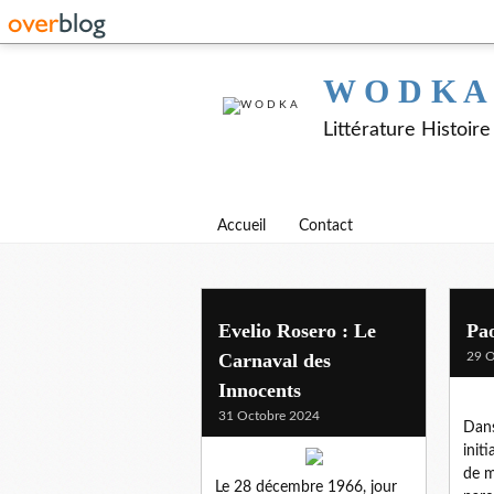
W O D K A
Littérature Histoir
Accueil
Contact
Evelio Rosero : Le
Pa
Carnaval des
29 O
Innocents
31 Octobre 2024
Dans
initi
de m
Le 28 décembre 1966, jour