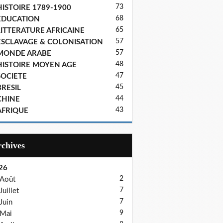
73
HISTOIRE 1789-1900
68
EDUCATION
65
LITTERATURE AFRICAINE
57
ESCLAVAGE & COLONISATION
57
MONDE ARABE
48
HISTOIRE MOYEN AGE
47
SOCIETE
45
BRESIL
44
CHINE
43
AFRIQUE
Archives
26
2
Août
7
Juillet
7
Juin
9
Mai