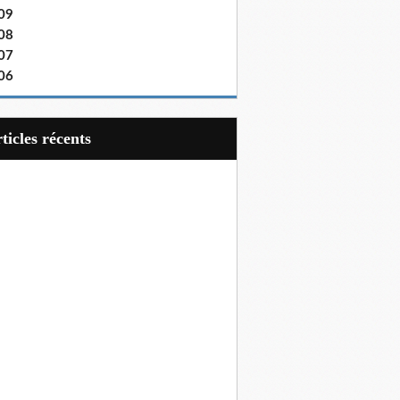
09
08
07
06
articles récents