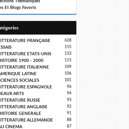
lections Thematiques
es Et Blogs Favoris
Catégories
628
LITTERATURE FRANÇAISE
155
SSAIS
133
LITTERATURE ETATS-UNIS
115
ISTOIRE 1900 - 2000
109
LITTERATURE ITALIENNE
106
AMERIQUE LATINE
101
SCIENCES SOCIALES
96
LITTERATURE ESPAGNOLE
94
BEAUX ARTS
93
LITTERATURE RUSSE
92
LITTERATURE ANGLAISE
91
HISTOIRE GENERALE
88
LITTERATURE ALLEMANDE
87
AU CINEMA