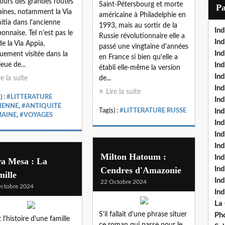
ours des grandes routes
i
Saint-Pétersbourg et morte
P
ines, notamment la Via
l
américaine à Philadelphie en
tia dans l'ancienne
1993, mais au sortir de la
Ind
onnaise. Tel n'est pas le
Russie révolutionnaire elle a
Ind
de la Via Appia,
passé une vingtaine d'années
Ind
uement visitée dans la
en France si bien qu'elle a
ieue de...
Ind
établi elle-même la version
Ind
re la suite
de...
In
Lire la suite
) :
#LITTERATURE
Ind
LIENNE
,
#ANTIQUITE
Tag(s) :
#LITTERATURE RUSSE
Ind
AINE
,
#VOYAGES
In
In
In
Milton Hatoum :
Ind
ra Mesa : La
Cendres d'Amazonie
Ind
ille
In
22 Octobre 2024
ctobre 2024
In
La
S'il fallait d'une phrase situer
Pho
 l'histoire d'une famille
ce roman qui passe pour le