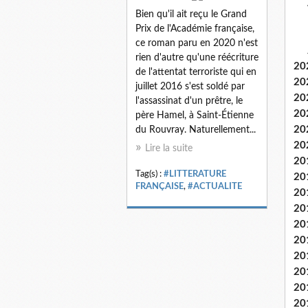
Bien qu'il ait reçu le Grand
Prix de l'Académie française,
ce roman paru en 2020 n'est
rien d'autre qu'une réécriture
20
de l'attentat terroriste qui en
20
juillet 2016 s'est soldé par
20
l'assassinat d'un prêtre, le
20
père Hamel, à Saint-Étienne
20
du Rouvray. Naturellement...
20
Lire la suite
20
Tag(s) :
#LITTERATURE
20
FRANÇAISE
,
#ACTUALITE
20
20
20
20
20
20
20
20