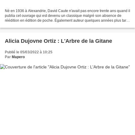
Né en 1936 à Alexandrie, David Caute n'avait pas encore trente ans quand il
publia cet ouvrage qui est devenu un classique malgré son absence de
réédition en édition de poche. Également auteur quelques années plus tard
d'une Gauche en Europe depuis 1789,...
Alicia Dujovne Ortiz : L'Arbre de la Gitane
Publié le 05/03/2022 à 10:25
Par
Mapero