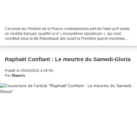
Cet essai sur l'histoire de la France contemporaine part de l'idée qu'il existe
un modèle français, qualifié ici d' « écosystème républicain », qui s'est
constitué sous la IIIe République dès avant la Première guerre mondiale,
que ce modèle a passé avec...
Raphaël Confiant : Le meurtre du Samedi-Gloria
Publié le 25/03/2022 à 09:59
Par
Mapero