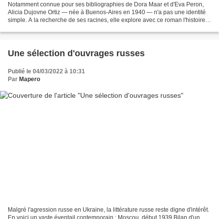
Notamment connue pour ses bibliographies de Dora Maar et d'Eva Peron,
Alicia Dujovne Ortiz — née à Buenos-Aires en 1940 — n'a pas une identité
simple. A la recherche de ses racines, elle explore avec ce roman l'histoire
de ses ancêtres directs et lointains,...
Une sélection d'ouvrages russes
Publié le 04/03/2022 à 10:31
Par
Mapero
Malgré l'agression russe en Ukraine, la littérature russe reste digne d'intérêt.
En voici un vaste éventail contemporain : Moscou, début 1939 Bilan d'un