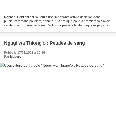
Raphaël Confiant est l'auteur d'une importante œuvre de fiction dont
plusieurs romans policiers, genre qu'il a pratiqué pour la première fois avec
ce Meurtre du Samedi-Gloria. L'action se passe à la Martinique — pays natal
de l'auteur — en 1964. La fiction...
Ngugi wa Thiong'o : Pétales de sang
Publié le 17/03/2022 à 20:36
Par
Mapero