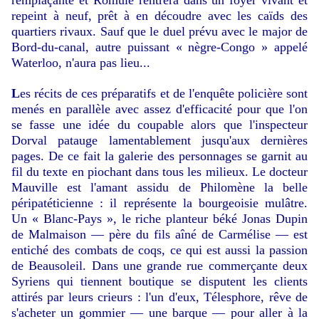
remplaçante et Romule rentrera dans un foyer vivant et
repeint à neuf, prêt à en découdre avec les caïds des
quartiers rivaux. Sauf que le duel prévu avec le major de
Bord-du-canal, autre puissant « nègre-Congo » appelé
Waterloo, n'aura pas lieu...
L
es récits de ces préparatifs et de l'enquête policière sont
menés en parallèle avec assez d'efficacité pour que l'on
se fasse une idée du coupable alors que l'inspecteur
Dorval patauge lamentablement jusqu'aux dernières
pages. De ce fait la galerie des personnages se garnit au
fil du texte en piochant dans tous les milieux. Le docteur
Mauville est l'amant assidu de Philomène la belle
péripatéticienne : il représente la bourgeoisie mulâtre.
Un « Blanc-Pays », le riche planteur béké Jonas Dupin
de Malmaison — père du fils aîné de Carmélise — est
entiché des combats de coqs, ce qui est aussi la passion
de Beausoleil. Dans une grande rue commerçante deux
Syriens qui tiennent boutique se disputent les clients
attirés par leurs crieurs : l'un d'eux, Télesphore, rêve de
s'acheter un gommier — une barque — pour aller à la