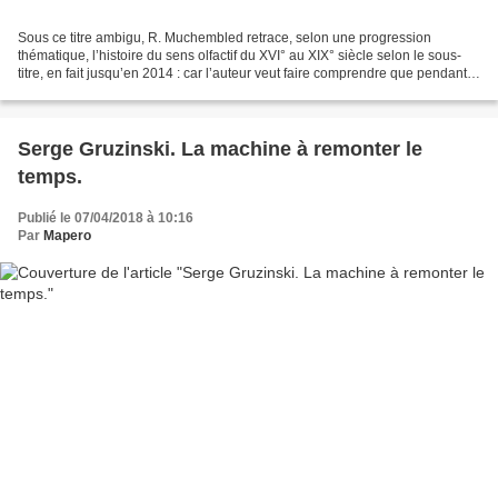
Sous ce titre ambigu, R. Muchembled retrace, selon une progression
thématique, l’histoire du sens olfactif du XVI° au XIX° siècle selon le sous-
titre, en fait jusqu’en 2014 : car l’auteur veut faire comprendre que pendant
cinq cents ans on a méprisé l’odorat...
Serge Gruzinski. La machine à remonter le
temps.
Publié le 07/04/2018 à 10:16
Par
Mapero