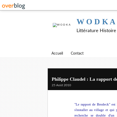
W O D K A
Littérature Histoir
Accueil
Contact
Philippe Claudel : La rapport 
25 Août 2010
"Le rapport de Brodeck" est 
s'installer au village et qui
recherche se double d'un i