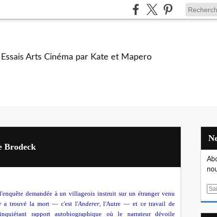
e Essais Arts Cinéma par Kate et Mapero
de Brodeck
Abo
nou
E
l'enquête demandée à un villageois instruit sur un étranger venu
m
 y a trouvé la mort — c'est l'
Anderer
, l'Autre — et ce travail de
a
nquiétant rapport autobiographique où le narrateur dévoile