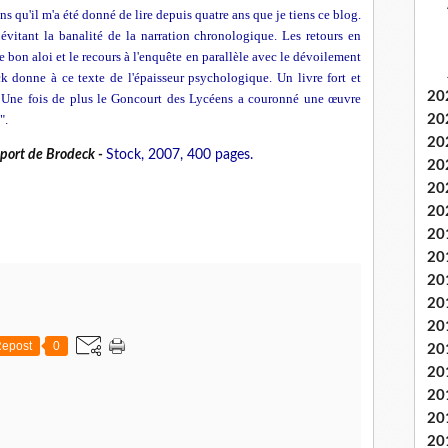
ns qu'il m'a été donné de lire depuis quatre ans que je tiens ce blog.
 évitant la banalité de la narration chronologique. Les retours en
e bon aloi et le recours à l'enquête en parallèle avec le dévoilement
k donne à ce texte de l'épaisseur psychologique. Un livre fort et
20
t. Une fois de plus le Goncourt des Lycéens a couronné une œuvre
".
20
20
pport de Brodeck -
Stock, 2007, 400 pages.
20
20
20
20
20
20
20
20
epost
0
20
20
20
20
20