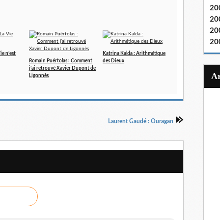
20
20
20
20
ie n’est
Katrina Kalda : Arithmétique
Romain Puértolas : Comment
des Dieux
j’ai retrouvé Xavier Dupont de
Ligonnès
Laurent Gaudé : Ouragan