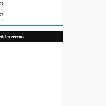
09
08
07
06
articles récents