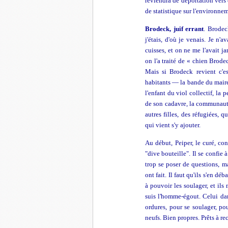
reviendra de déportation vers 
de statistique sur l'environne
Brodeck, juif errant
. Brodec
j'étais, d'où je venais. Je n'
cuisses, et on ne me l'avait j
on l'a traité de « chien Brode
Mais si Brodeck revient c'e
habitants — la bande du maire 
l'enfant du viol collectif, la
de son cadavre, la communauté
autres filles, des réfugiées, q
qui vient s'y ajouter.
Au début, Peiper, le curé, con
"dive bouteille". Il se confie
trop se poser de questions, ma
ont fait. Il faut qu'ils s'en dé
à pouvoir les soulager, et ils 
suis l'homme-égout. Celui dan
ordures, pour se soulager, pou
neufs. Bien propres. Prêts à 