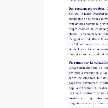
machine à écrire de l'institute
Des personnages troubles.
D
Schloss, le maire Orschwir di
compagnie de quelques autres v
font de lui l'homme le plus ri
propre chair, ça ne les dérange
chient, ils recommencent indéf
mangent de tout, Brodeck, sa
dis ? Ils ne laissent rien der
Brodeck, eux. Ils ne connaisse
pas que ce sont eux qui ont ra
Un roman sur la culpabilit
village métaphorique où tou
dextérité à évoquer ce villag
écrire une seule fois "nuit de 
pays frère envahissent le vil
population et lui tient ce dis
du Grand Territoire" avant d'
l'instituteur — qui plus tar
longtemps cachée — livre Bro