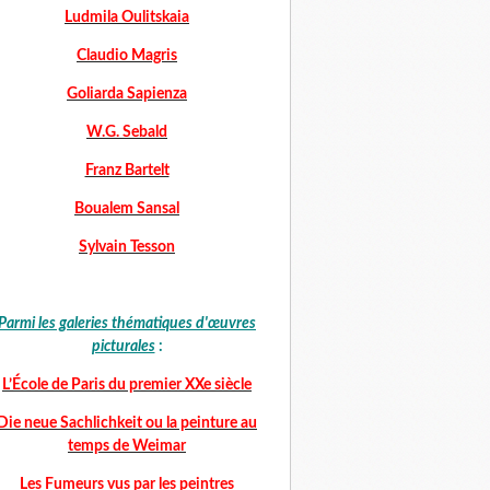
Ludmila Oulitskaia
Claudio Magris
Goliarda Sapienza
W.G. Sebald
Franz Bartelt
Boualem Sansal
Sylvain Tesson
Parmi les galeries thématiques d'œuvres
picturales
:
L’École de Paris du premier XXe siècle
Die neue Sachlichkeit ou la peinture au
temps de Weimar
Les Fumeurs vus par les peintres