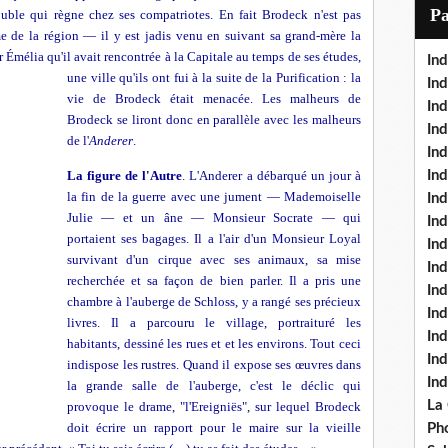
i
P
ouble qui règne chez ses compatriotes. En fait Brodeck n'est pas
l
me de la région — il y est jadis venu en suivant sa grand-mère la
 Émélia qu'il avait rencontrée à la Capitale au temps de ses
études,
Ind
une ville qu'ils ont fui à la suite de la Purification : la
Ind
vie de Brodeck était menacée. Les malheurs de
Ind
Brodeck se liront donc en parallèle avec les malheurs
Ind
de l'
Anderer
.
Ind
La figure de l'Autre
. L'Anderer a débarqué un jour à
In
la fin de la guerre avec une jument — Mademoiselle
Ind
Julie — et un âne — Monsieur Socrate — qui
Ind
portaient ses bagages. Il a l'air d'un Monsieur Loyal
In
survivant d'un cirque avec ses animaux, sa mise
In
recherchée et sa façon de bien parler. Il a pris une
In
chambre à l'auberge de Schloss, y a rangé ses précieux
Ind
livres. Il a parcouru le village, portraituré les
Ind
habitants, dessiné les rues et et les environs. Tout ceci
In
indispose les rustres. Quand il expose ses œuvres dans
In
la grande salle de l'auberge, c'est le déclic qui
La
provoque le drame, "l'Ereigniës", sur lequel Brodeck
doit écrire un rapport pour le maire sur la vieille
Pho