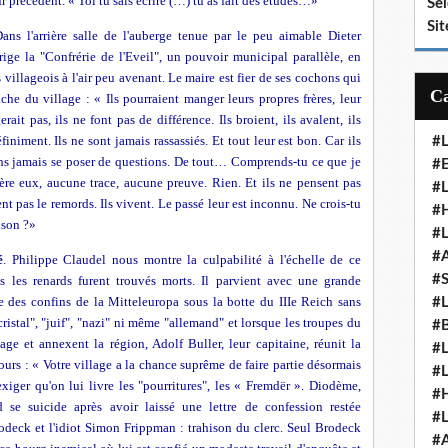
ur précédent. « Toi tu sais écrire (…) tu as fait des études…»
Se
Sit
ans l'arrière salle de l'auberge tenue par le peu aimable Dieter
rige la "Confrérie de l'Eveil", un pouvoir municipal parallèle, en
illageois à l'air peu avenant. Le maire est fier de ses cochons qui
che du village : « Ils pourraient manger leurs propres frères, leur
rait pas, ils ne font pas de différence. Ils broient, ils avalent, ils
iniment. Ils ne sont jamais rassassiés. Et tout leur est bon. Car ils
#
ns jamais se poser de questions. De tout… Comprends-tu ce que je
#E
rière eux, aucune trace, aucune preuve. Rien. Et ils ne pensent pas
#
nt pas le remords. Ils vivent. Le passé leur est inconnu. Ne crois-tu
#H
ison ?»
#
#
é
. Philippe Claudel nous montre la culpabilité à l'échelle de ce
#
s les renards furent trouvés morts. Il parvient avec une grande
e des confins de la Mitteleuropa sous la botte du IIIe Reich sans
#
cristal", "juif", "nazi" ni même "allemand" et lorsque les troupes du
#
lage et annexent la région, Adolf Buller, leur capitaine, réunit la
#
cours : « Votre village a la chance suprême de faire partie désormais
#
exiger qu'on lui livre les "pourritures", les « Fremdër ». Diodème,
#
d se suicide après avoir laissé une lettre de confession restée
#
deck et l'idiot Simon Frippman : trahison du clerc. Seul Brodeck
#