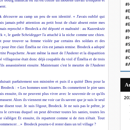
ce bourg inamical où lui est confié un modeste travail d'enquête et
#
ment.
#
k découvre au camp un peu de son identité. « J'avais oublié qui
#
avais jamais prêté attention au petit bout de chair absent entre mes
#
amais reproché.» Brodeck a été déporté et maltraité : au Kazerskwir
#
ck », le garde Sc
heidegger
l'a attaché à la niche comme une chien.
#
st pour trouver sa femme violée par certains des soldats et des
#
pour être clair. Émélia ne s'en est jamais remise. Brodeck a adopté
#
 petite Poupchette. Avant même la mort de l'Anderer et la disparition
#
 villageoise était donc déjà coupable du viol d' Émélia et de trois
#
u'ils assassinèrent ensuite. Maintenant c'est le meurtre de l'Anderer
duisait parfaitement son ministère et puis il a quitté Dieu pour la
 à Brodeck : « Les hommes sont bizarres. Ils commettent le pire sans
is ensuite, ils ne peuvent plus vivre avec le souvenir de ce qu'ils
20
barrassent. Alors ils viennent me voir car ils savent que je suis le seul
me disent tout. Je suis l'égout, Brodeck. Je ne suis pas le prêtre, je
s le cerveau duquel on peut déverser toutes les sanies, toutes les
r s'alléger. Et ensuite, ils repartent comme si de rien n'était. Tout
recommencer…» Brodeck pourra-t-il rester dans un tel village ?