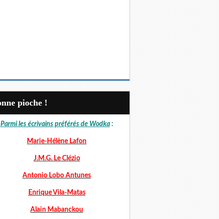
Bonne pioche !
Parmi les écrivains préférés de Wodka
:
Marie-Hélène Lafon
J.M.G. Le Clézio
Antonio Lobo Antunes
Enrique Vila-Matas
Alain Mabanckou