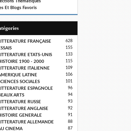
lections Thematiques
es Et Blogs Favoris
Catégories
628
LITTERATURE FRANÇAISE
155
SSAIS
133
LITTERATURE ETATS-UNIS
115
ISTOIRE 1900 - 2000
109
LITTERATURE ITALIENNE
106
AMERIQUE LATINE
101
SCIENCES SOCIALES
96
LITTERATURE ESPAGNOLE
94
BEAUX ARTS
93
LITTERATURE RUSSE
92
LITTERATURE ANGLAISE
91
HISTOIRE GENERALE
88
LITTERATURE ALLEMANDE
87
AU CINEMA