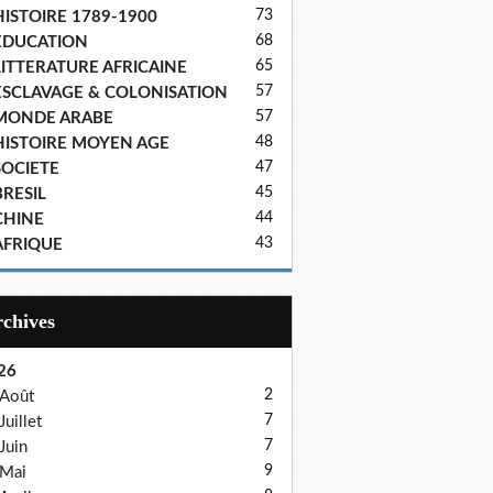
73
HISTOIRE 1789-1900
68
EDUCATION
65
LITTERATURE AFRICAINE
57
ESCLAVAGE & COLONISATION
57
MONDE ARABE
48
HISTOIRE MOYEN AGE
47
SOCIETE
45
BRESIL
44
CHINE
43
AFRIQUE
Archives
26
2
Août
7
Juillet
7
Juin
9
Mai