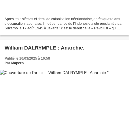
Après trois siècles et demi de colonisation néerlandaise, après quatre ans
d’occupation japonaise, l’indépendance de l’Indonésie a été proclamée par
Sukarno le 17 août 1945 à Jakarta : c’est le début de la « Revolusi » qui
aboutira en décembre 1949 au...
William DALRYMPLE : Anarchie.
Publié le 10/03/2025 à 16:58
Par
Mapero