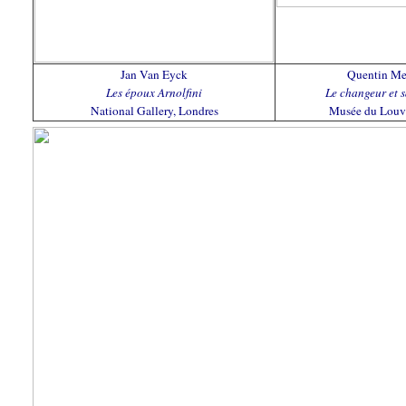
Jan Van Eyck
Quentin Me
Les époux Arnolfini
Le changeur et 
National Gallery, Londres
Musée du Louvr