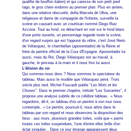
qualifie de bouffon italien) et qui caresse de son petit pied
Iago, le gros chien endormi au premier plan. Plus en arrière,
dans une relative obscurité, doña Marcela de Ulloa, une
religieuse et dame de compagnie de l'Infante, surveille la
scène en causant avec un courtisan nommé Diego Ruiz
Azcona
. Tout au fond, se détachant en noir sur le fond blanc
d'une porte ouverte, un personnage regarde toute la scène,
d'un regard surpris qui est l'opposé du nôtre, c'est José Nieto
de Vélasquez, le chambellan (
aposentador
) de la Reine et
frère du peintre officiel de la Cour d'Espagne. Aposentador lui
aussi, mais du Roi, Diego Vélasquez est au travail, à
gauche, le pinceau à la main et il nous fixe lui aussi.
L'élision du roi
Qui sommes-nous donc ? Nous sommes le spectateur du
tableau. Mais aussi le modèle que Vélasquez peint. Trois
siècle plus tard, Michel Foucault publie "
Les Mots et les
Choses
". Dans le premier chapitre, intitulé "Les Suivantes", il
propose une analyse subtile de ce célèbre tableau. « Nous
regardons, dit-il, un tableau d'où un peintre à son tour nous
contemple...» Le peintre, poursuit-il, nous attire dans le
tableau par son regard et nous observons la disposition des
lieux : aux murs, plusieurs grandes toiles, voilà que « parmi
toutes ces toiles suspendues, l'une d'entre elles brille d'un
éclat singulier... Dans ce jour étrange apparaissent deux