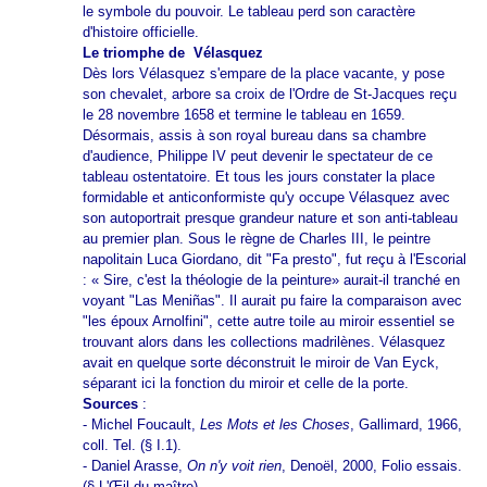
le symbole du pouvoir. Le tableau perd son caractère
d'histoire officielle.
Le triomphe de Vélasquez
Dès lors Vélasquez s'empare de la place vacante, y pose
son chevalet, arbore sa croix de l'Ordre de St-Jacques reçu
le 28 novembre 1658 et termine le tableau en 1659.
Désormais, assis à son royal bureau dans sa chambre
d'audience, Philippe IV peut devenir le spectateur de ce
tableau ostentatoire. Et tous les jours constater la place
formidable et anticonformiste qu'y occupe Vélasquez avec
son autoportrait presque grandeur nature et son anti-tableau
au premier plan. Sous le règne de Charles III, le peintre
napolitain Luca Giordano, dit "Fa presto", fut reçu à l'Escorial
: « Sire, c'est la théologie de la peinture» aurait-il tranché en
voyant "Las Meniñas". Il aurait pu faire la comparaison avec
"les époux Arnolfini", cette autre toile au miroir essentiel se
trouvant alors dans les collections madrilènes. Vélasquez
avait en quelque sorte déconstruit le miroir de Van Eyck,
séparant ici la fonction du miroir et celle de la porte.
Sources
:
- Michel Foucault,
Les Mots et les Choses
, Gallimard, 1966,
coll. Tel. (§ I.1).
- Daniel Arasse,
On n'y voit rien
, Denoël, 2000, Folio essais.
(§ L'Œil du maître)