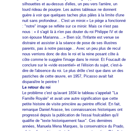
silhouettes et au-dessus d'elles, un peu vers l'arrière, un
lourd rideau de pourpre. Les autres tableaux ne donnent
guère à voir que quelques taches plus pâles à la limite d'une
nuit sans profondeur... C'est un miroir.» Le piège a fonctionné
: "notre" image se reflète sur ce miroir. Mais ce n'est pas
nous : « il s'agit là à n'en pas douter du roi Philippe IV et de
son épouse Marianna.…» Bien sûr, l'Infante est venue se
distraire et assister à la séance de pose de ses illustres
parents, pas à notre passage… Avec un peu plus de recul
nous verrions donc de dos le roi et la reine posant côte à
côte comme le suggère l'image dans le miroir. Et Foucault de
conclure sur le «vide essentiel» et l'élision du sujet, c'est-à-
dire de l'absence du roi. Le plus drôle c'est que dans un des
pastiches de cette œuvre, en 1957, Picasso avait fait
disparaître le peintre !
Le retour du roi
Le problème c'est qu'avant 1834 le tableau s'appelait "La
Famille Royale" et avait une autre signification que cette
petite histoire de visite princière au peintre officiel. En fait,
remarque Daniel Arasse, les connaissances historiques ont
progressé depuis la publication de l'essai foulcaldien qu'il
qualifie de "texte historiquement faux". Ces dernières
années, Manuela Mena Marques, la conservatrice du Prado,