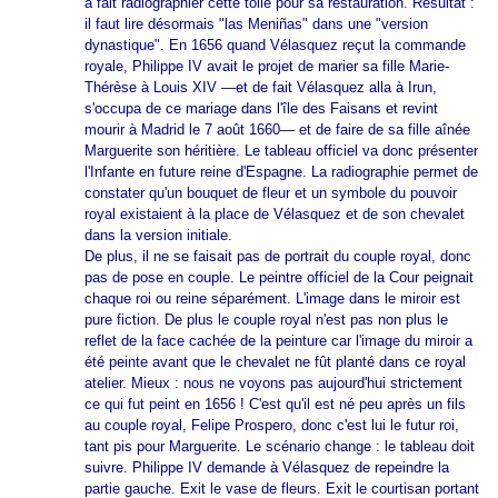
a fait radiographier cette toile pour sa restauration. Résultat :
il faut lire désormais "las Meniñas" dans une "version
dynastique". En 1656 quand Vélasquez reçut la commande
royale, Philippe IV avait le projet de marier sa fille Marie-
Thérèse à Louis XIV —et de fait Vélasquez alla à Irun,
s'occupa de ce mariage dans l'île des Faisans et revint
mourir à Madrid le 7 août 1660— et de faire de sa fille aînée
Marguerite son héritière. Le tableau officiel va donc présenter
l'Infante en future reine d'Espagne. La radiographie permet de
constater qu'un bouquet de fleur et un symbole du pouvoir
royal existaient à la place de Vélasquez et de son chevalet
dans la version initiale.
De plus, il ne se faisait pas de portrait du couple royal, donc
pas de pose en couple. Le peintre officiel de la Cour peignait
chaque roi ou reine séparément. L'image dans le miroir est
pure fiction. De plus le couple royal n'est pas non plus le
reflet de la face cachée de la peinture car l'image du miroir a
été peinte avant que le chevalet ne fût planté dans ce royal
atelier. Mieux : nous ne voyons pas aujourd'hui strictement
ce qui fut peint en 1656 ! C'est qu'il est né peu après un fils
au couple royal, Felipe Prospero, donc c'est lui le futur roi,
tant pis pour Marguerite. Le scénario change : le tableau doit
suivre. Philippe IV demande à Vélasquez de repeindre la
partie gauche. Exit le vase de fleurs. Exit le courtisan portant