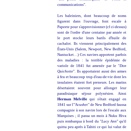
communications".
Les baleiniers, dont beaucoup de noms
figurent dans l'ouvrage, font escale à
Papeete pour s'approvisionner (cf ci-dessus)
sont de l'ordre d'une centaine par année et
le port stocke leurs barils d'huile de
cachalot. Ils viennent principalement des
États-Unis (Salem, Newport, New Bedford,
Nantucket…) Ces navires apportent parfois
des maladies : la terrible épidémie de
variole de 1841 fut amenée par le "
Don
Quichotte
". Ils apportaient aussi des armes
à feu et beaucoup trop d'eau-de-vie dont les
insulaires étaient fort preneurs. Les marins
désertaient souvent pour allonger leur
paradisiaque séjour polynésien. Ainsi
Herman Melville
qui s'était engagé en
1841 sur l'
"Acushet"
de New Bedford faussa
compagnie à son navire lors de l'escale aux
Marquises ; il passa un mois à Nuku Hiva
puis rembarqua à bord du "
Lucy Ann
" qu'il
quitta peu après à Tahiti ce qui lui valut de