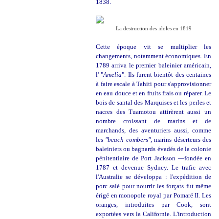
1838.
La destruction des idoles en 1819
Cette époque vit se multiplier les
changements, notamment économiques. En
1789 arriva le premier baleinier américain,
l' "
Amelia
". Ils furent bientôt des centaines
à faire escale à Tahiti pour s'approvisionner
en eau douce et en fruits frais ou réparer. Le
bois de santal des Marquises et les perles et
nacres des Tuamotou attirèrent aussi un
nombre croissant de marins et de
marchands, des aventuriers aussi, comme
les
"beach combers"
, marins déserteurs des
baleiniers ou bagnards évadés de la colonie
pénitentiaire de Port Jackson —fondée en
1787 et devenue Sydney. Le trafic avec
l'Australie se développa : l'expédition de
porc salé pour nourrir les forçats fut même
érigé en monopole royal par Pomaré II. Les
oranges, introduites par Cook, sont
exportées vers la Californie. L'introduction