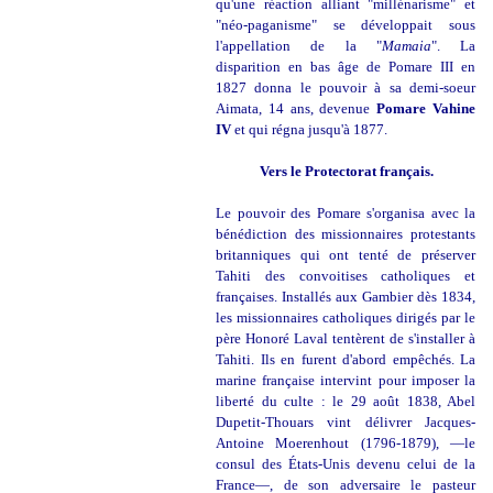
qu'une réaction alliant "millénarisme" et
"néo-paganisme" se développait sous
l'appellation de la "
Mamaia
". La
disparition en bas âge de Pomare III en
1827 donna le pouvoir à sa demi-soeur
Aimata, 14 ans, devenue
Pomare Vahine
IV
et qui régna jusqu'à 1877.
Vers le Protectorat français.
Le pouvoir des Pomare s'organisa avec la
bénédiction des missionnaires protestants
britanniques qui ont tenté de préserver
Tahiti des convoitises catholiques et
françaises. Installés aux Gambier dès 1834,
les missionnaires catholiques dirigés par le
père Honoré Laval tentèrent de s'installer à
Tahiti. Ils en furent d'abord empêchés. La
marine française intervint pour imposer la
liberté du culte : le 29 août 1838, Abel
Dupetit-Thouars vint délivrer Jacques-
Antoine Moerenhout (1796-1879), —le
consul des États-Unis devenu celui de la
France—, de son adversaire le pasteur