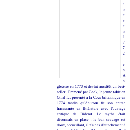
a
n
c
e
e
n
1
7
7
2
,
e
n
A
n
gleterre en 1773 et devint aussitôt un best-
seller.
Emmené par Cook, le jeune tahitien
Omai fut présenté à la Cour britannique en
1774 tandis qu'Ahutoru fit son entrée
fracassante en littérature avec l'ouvrage
critique de Diderot. Le mythe était
désormais en place : le bon sauvage est
doux, accueillant, il n'a pas d'attachement à