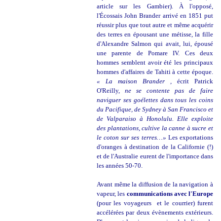
article sur les Gambier). À l'opposé,
l'Écossais John Brander arrivé en 1851 put
réussir plus que tout autre et même acquérir
des terres en épousant une métisse, la fille
d'Alexandre Salmon qui avait, lui, épousé
une parente de Pomare IV. Ces deux
hommes semblent avoir été les principaux
hommes d'affaires de Tahiti à cette époque.
« La maison Brander ,
écrit Patrick
O'Reilly,
ne se contente pas de faire
naviguer ses goélettes dans tous les coins
du Pacifique, de Sydney à San Francisco et
de Valparaiso à Honolulu. Elle exploite
des plantations, cultive la canne à sucre et
le coton sur ses terres…»
Les exportations
d'oranges à destination de la Californie (!)
et de l'Australie eurent de l'importance dans
les années 50-70.
Avant même la diffusion de la navigation à
vapeur, les
communications avec l'Europe
(pour les voyageurs et le courrier) furent
accélérées par deux évènements extérieurs.