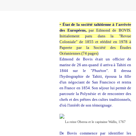
•
État de la société tahitienne à l'arrivée
des Européens,
par Edmond de BOVIS.
Initialement paru dans la "Revue
Coloniale" de 1855 et réédité en 1978 à
Papeete par la Société des Études
Océaniennes (74 pages)
Edmond de Bovis était un officier de
marine de 26 ans quand il arriva à Tahiti en
1844 sur le "
Phaéton
". Il dressa
l'hydrographie de Tahiti, épousa la fille
d'un négociant de San Francisco et rentra
en France en 1854. Son séjour lui permit de
parcourir la Polynésie et de rencontrer des
chefs et des prêtres des cultes traditionnels,
d'où l'intérêt de son témoignage.
La reine Oberea et le capitaine Wallis, 1767
De Bovis commence par identifier les