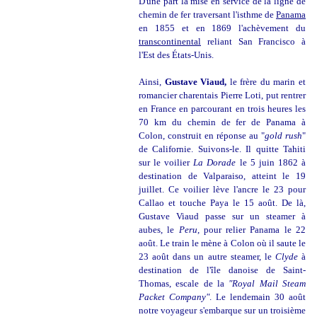
D'une part la mise en service de la ligne de
chemin de fer traversant l'isthme de
Panama
en 1855 et en 1869 l'achèvement du
transcontinental
reliant San Francisco à
l'Est des États-Unis.
Ainsi,
Gustave Viaud,
le frère du marin et
romancier charentais Pierre Loti, put rentrer
en France en parcourant en trois heures les
70 km du chemin de fer de Panama à
Colon, construit en réponse au "
gold rush
"
de Californie. Suivons-le. Il quitte Tahiti
sur le voilier
La Dorade
le 5 juin 1862 à
destination de Valparaiso, atteint le 19
juillet. Ce voilier lève l'ancre le 23 pour
Callao et touche Paya le 15 août. De là,
Gustave Viaud passe sur un steamer à
aubes, le
Peru
, pour relier Panama le 22
août. Le train le mène à Colon où il saute le
23 août dans un autre steamer, le
Clyde
à
destination de l'île danoise de Saint-
Thomas, escale de la
"Royal Mail Steam
Packet Company"
. Le lendemain 30 août
notre voyageur s'embarque sur un troisième