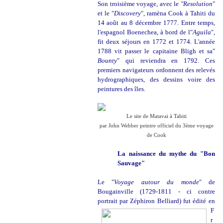
Son troisième voyage, avec le
"Resolution
"
et le "
Discovery
", ramèna Cook à Tahiti du
14 août au 8 décembre 1777. Entre temps,
l'espagnol Boenechea, à bord de l"
Aguila
",
fit deux séjours en 1772 et 1774. L'année
1788 vit passer le capitaine Bligh et sa"
Bounty
" qui reviendra en 1792. Ces
premiers navigateurs ordonnent des relevés
hydrographiques, des dessins voire des
peintures des îles.
Le site de Matavai à Tahiti
par John Webber peintre officiel du 3ème voyage
de Cook
La
naissance du mythe du
"Bon
Sauvage"
Le "
Voyage autour du monde
" de
Bougainville (1729-1811 - ci contre
portrait par Zéphiron
Belliard) fut édité
en
F
r