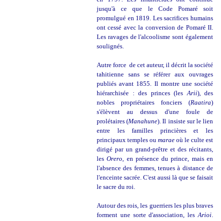
jusqu'à ce que le Code Pomaré soit
promulgué en 1819. Les sacrifices humains
ont cessé avec la conversion de Pomaré II.
Les ravages de l'alcoolisme sont également
soulignés.
Autre force de cet auteur, il décrit la société
tahitienne sans se référer aux ouvrages
publiés avant 1855. Il montre une société
hiérarchisée : des princes (les
Arii
), des
nobles propriétaires fonciers (
Raatira
)
s'élèvent au dessus d'une foule de
prolétaires (
Manahune
). Il insiste sur le lien
entre les familles princières et les
principaux temples ou
marae
où le culte est
dirigé par un grand-prêtre et des récitants,
les
Orero
, en présence du prince, mais en
l'absence des femmes, tenues à distance de
l'enceinte sacrée. C'est aussi là que se faisait
le sacre du roi.
Autour des rois, les guerriers les plus braves
forment une sorte d'association, les
Arioi
.