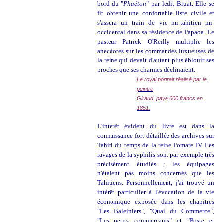
bord du "
Phaéton
" par ledit Bruat. Elle se
fit obtenir une confortable liste civile et
s'assura un train de vie mi-tahitien mi-
occidental dans sa résidence de Papaoa. Le
pasteur Patrick O'Reilly multiplie les
anecdotes sur les commandes luxueuses de
la reine qui devait d'autant plus éblouir ses
proches que ses charmes déclinaient.
Le royal portrait réalisé par le
peintre
Giraud, payé 600 francs en
1851.
L'intérêt évident du livre est dans la
connaissance fort détaillée des archives sur
Tahiti du temps de la reine Pomare IV. Les
ravages de la syphilis sont par exemple très
précisément étudiés ; les équipages
n'étaient pas moins concernés que les
Tahitiens. Personnellement, j'ai trouvé un
intérêt particulier à l'évocation de la vie
économique exposée dans les chapitres
"Les Baleiniers", "Quai du Commerce",
"Les petits commerçants" et "Poste et