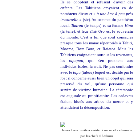
Ils se cooptent et refusent d'avoir des
enfants. Les Tahitiens croyaient en de
nombreux dieux et «
à une âme à peu près
immortelle
» (sic). Au sommet du panthéon
local,
Taaroa
(le temps) et sa femme
Hina
(la terre), et leur aîné
Oro
est le souverain
du monde. C'est à lui que sont consacrés
presque tous les marae répertoriés à Tahiti,
Moorea, Bora Bora, et Raiatea. Mais les
Tahitiens craignaient surtout les revenants,
les
tupapau
, qui s'en prennent aux
individus isolés, la nuit. Ne pas confondre
avec le
tapu
(tabou) lequel est décidé par le
roi : il concerne aussi bien un objet qui sera
préservé du vol, qu'une personne qui
servira de victime humaine. La cérémonie
est augurale ou propitiatoire. Les cadavres
étaient hissés aux arbres du
marae
et y
attendaient la décomposition.
James Cook invité à assister à un sacrifice humain
par les chefs d'Atehuru