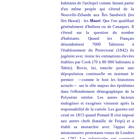
habitants de l'archipel comme faisant partie
d'un même peuple qui s'étend de la
Nouvelle-Zélande aux Îles Sandwich (les
îles Hawaï) : les
Maori
. Que l'on qualifiait
généralement d'Indiens ou de Canaques. Il
s'étend sur la question du nombre
d'habitants. Quand les Français
dénombrèrent 7000 Tahitiens à
l'établissement du Protectorat (1842) ils
jugèrent avec ironie les estimations élevées
établies par Cook (70 à 80 000 habitants à
Tahiti). Bovis, lui, tranche pour une
dépopulation continuelle en insistant le
premier —comme le font les historiens
actuels— sur le rôle majeur des épidémies
dans l'effondrement démographique de la
Polynésie entière. Les autres facteurs
endogènes et exogènes viennent après la
responsabilité de la variole. Les guerres ont
cessé en 1815 quand Pomaré II s'est imposé
aux autres chefs (bataille de Feipi) et a
établi sa monarchie avec l'appui des
missionnaires protestants venus de Londres
en 1797. Les infanticides ont continué