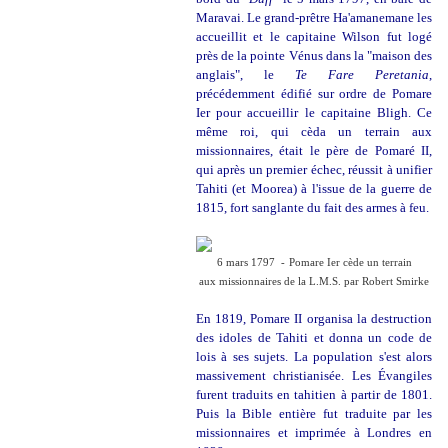
Maravai. Le grand-prêtre Ha'amanemane les
accueillit et le capitaine Wilson fut logé
près de la pointe Vénus dans la "maison des
anglais", le
Te Fare Peretania
,
précédemment édifié sur ordre de Pomare
Ier pour accueillir le capitaine Bligh. Ce
même roi, qui cèda un terrain aux
missionnaires, était le père de Pomaré II,
qui après un premier échec, réussit à unifier
Tahiti (et Moorea) à l'issue de la guerre de
1815, fort sanglante du fait des armes à feu.
6 mars 1797 -
Pomare Ier cède un terrain
aux missionnaires de la L.M.S. par Robert Smirke
En 1819, Pomare II organisa la destruction
des idoles de Tahiti et donna un code de
lois à ses sujets. La population s'est alors
massivement christianisée. Les Évangiles
furent traduits en tahitien à partir de 1801.
Puis la Bible entière fut traduite par les
missionnaires et imprimée à Londres en