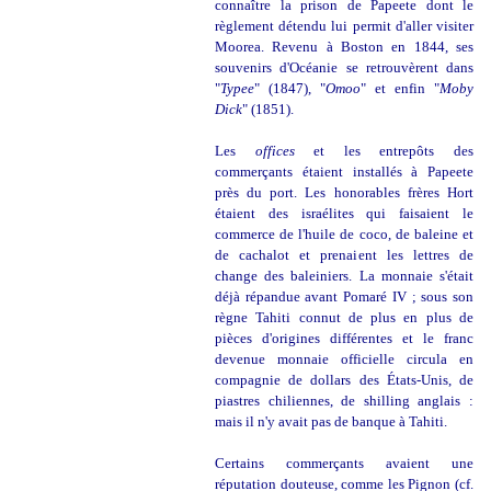
connaître la prison de Papeete dont le
règlement détendu lui permit d'aller visiter
Moorea. Revenu à Boston en 1844, ses
souvenirs d'Océanie se retrouvèrent dans
"
Typee
" (1847), "
Omoo
" et enfin "
Moby
Dick
" (1851).
Les
offices
et les entrepôts des
commerçants étaient installés à Papeete
près du port. Les honorables frères Hort
étaient des israélites qui faisaient le
commerce de l'huile de coco, de baleine et
de cachalot et prenaient les lettres de
change des baleiniers.
La monnaie s'était
déjà répandue avant Pomaré IV ; sous son
règne Tahiti connut de plus en plus de
pièces d'origines différentes et le franc
devenue monnaie officielle circula en
compagnie de dollars des États-Unis, de
piastres chiliennes, de shilling anglais :
mais il n'y avait pas de banque à Tahiti.
Certains commerçants avaient une
réputation douteuse, comme les Pignon (cf.