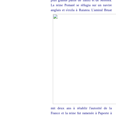
plus grande partie de Tahiti et de Moorea.
La reine Pomaré se réfugia sur un navire
anglais et s'exila à
Raiatea. L'amiral Bruat
mit deux ans à rétablir l'autorité de la
France et la reine fut ramenée à
Papeete à