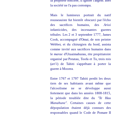
la propriété foncière, il ignore l'argent. Bref
la société ne l'a pas corrompu.
Mais le lumineux portrait du natif
rousseauiste fut bientôt obscurci par l'écho
des sacrifices humains, des
Arioi
infanticides, des incessantes guerres
tribales. Les 2 et 3 septembre 1777, James
Cook, accompagné d'Omai, de son peintre
Webber, et du chirurgien du bord, assista
comme invité aux sacrifices humains dans
le
marae
d'Utuaimahurau, rite propitiatoire
organisé par Potatau, Toofa et Tu, trois rois
(
ari'i
) de Tahiti s'apprêtant à
porter la
guerre à Moorea.
Entre 1767 et 1797 Tahiti perdit les deux
tiers de ses habitants avant même que
l'alcoolisme ne se développe aussi
fortement que dans les années 1808-1815,
la période troublée dite du
"Te Hau
Manahune"
. Certaines causes de cette
dépopulation étaient déjà connues des
responsables quand le Code de Pomare II