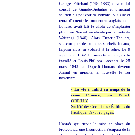
Georges Pritchard (1796-1883), devenu lui
consul de Grande-Bretagne et principal
soutien du pouvoir de Pomare IV. Celle-ci
tenta d'obtenir le protectorat anglais mais
Londres avait fait le choix de s'implanter
plutôt en Nouvelle-Zélande par le traité de
Waitangi (1840). Alors Dupetit-Thouars,
soutenu par de nombreux chefs locaux,
imposa alors sa volonté à la reine. Le 9
septembre 1842 le protectorat français fu
installé et Louis-Philippe l'accepta le 25
mars 1843 et Dupetit-Thouars devenu
Amiral en apporta la nouvelle le 1er
novembre.
•
La vie à Tahiti au temps de la
reine Pomaré
, par Patrick
O'REILLY.
Société des Océanistes / Éditions du
Pacifique, 1975, 23 pages.
L'année qui suivit la mise en place du
Protectorat, une insurrection s'empara de la