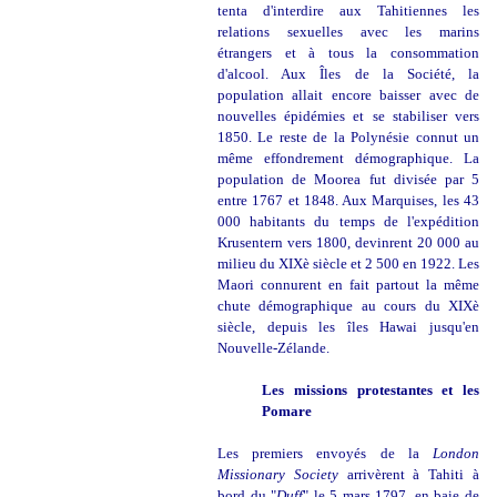
tenta d'interdire aux Tahitiennes les
relations sexuelles avec les marins
étrangers et à tous la consommation
d'alcool. Aux Îles de la Société, la
population allait encore baisser avec de
nouvelles épidémies et se stabiliser vers
1850. Le reste de la Polynésie connut un
même effondrement démographique. La
population de Moorea fut divisée par 5
entre 1767 et 1848. Aux Marquises, les 43
000 habitants du temps de l'expédition
Krusentern vers 1800, devinrent 20 000 au
milieu du XIXè siècle et 2 500 en 1922. Les
Maori connurent en fait partout la même
chute démographique au cours du XIXè
siècle, depuis les îles Hawai jusqu'en
Nouvelle-Zélande.
Les missions protestantes et les
Pomare
Les premiers envoyés de la
London
Missionary Society
arrivèrent à Tahiti à
bord du "
Duff
" le 5 mars 1797, en baie de