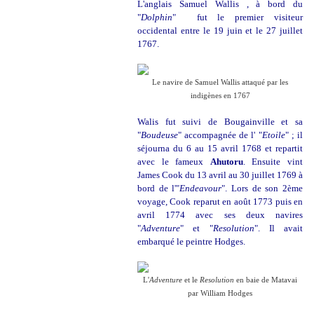
L'anglais Samuel Wallis , à bord du
"
Dolphin
" fut le premier visiteur
occidental entre le 19 juin et le 27 juillet
1767.
Le navire de Samuel Wallis attaqué par les
indigènes en 1767
Walis fut suivi de Bougainville et sa
"
Boudeuse
" accompagnée de l' "
Etoile
" ; il
séjourna du 6 au 15 avril 1768 et repartit
avec le fameux
Ahutoru
. Ensuite vint
James Cook du 13 avril au 30 juillet 1769 à
bord de l'"
Endeavour
". Lors de son 2ème
voyage, Cook reparut en août 1773 puis en
avril 1774 avec ses deux navires
"
Adventure
" et "
Resolution
". Il avait
embarqué le peintre Hodges.
L'
Adventure
et le
Resolution
en baie de Matavai
par William Hodges