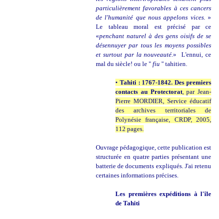
particulièrement favorables à ces cancers
de l'humanité que nous appelons vices.
»
Le tableau moral est précisé par ce
«
penchant naturel à des gens oisifs de se
désennuyer par tous les moyens possibles
et surtout par la nouveauté.
» L'ennui, ce
mal du siècle! ou le "
fiu
" tahitien.
•
Tahiti : 1767-1842. Des premiers
contacts au Protectorat
, par Jean-
Pierre MORDIER, Service éducatif
des archives territoriales de
Polynésie française, CRDP, 2005,
112 pages.
Ouvrage pédagogique, cette publication est
structurée en quatre parties présentant une
batterie de documents expliqués. J'ai retenu
certaines informations précises.
Les premières expéditions à l'île
de Tahiti