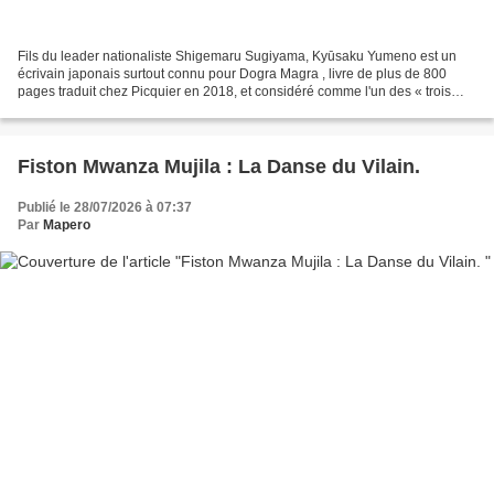
Fils du leader nationaliste Shigemaru Sugiyama, Kyūsaku Yumeno est un
écrivain japonais surtout connu pour Dogra Magra , livre de plus de 800
pages traduit chez Picquier en 2018, et considéré comme l'un des « trois
romans mystérieux et étranges » du Japon...
Fiston Mwanza Mujila : La Danse du Vilain.
Publié le 28/07/2026 à 07:37
Par
Mapero