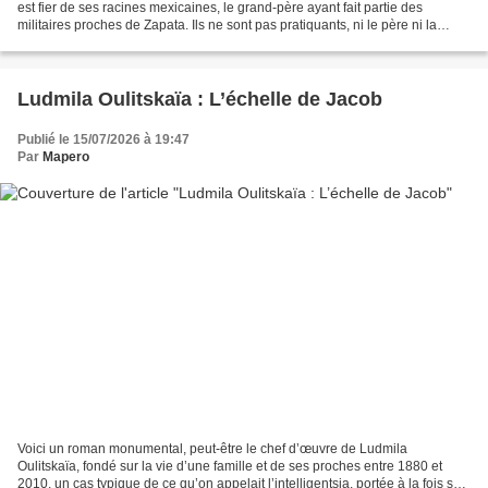
est fier de ses racines mexicaines, le grand-père ayant fait partie des
militaires proches de Zapata. Ils ne sont pas pratiquants, ni le père ni la
mère. Patricia est la fille ainée...
Ludmila Oulitskaïa : L’échelle de Jacob
Publié le 15/07/2026 à 19:47
Par
Mapero
Voici un roman monumental, peut-être le chef d’œuvre de Ludmila
Oulitskaïa, fondé sur la vie d’une famille et de ses proches entre 1880 et
2010, un cas typique de ce qu’on appelait l’intelligentsia, portée à la fois sur