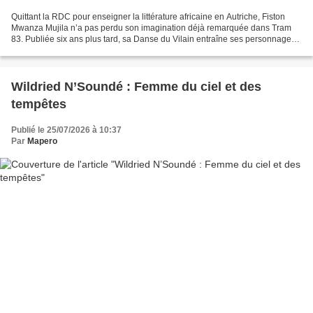
Quittant la RDC pour enseigner la littérature africaine en Autriche, Fiston
Mwanza Mujila n’a pas perdu son imagination déjà remarquée dans Tram
83. Publiée six ans plus tard, sa Danse du Vilain entraîne ses personnages
et le lecteur au rythme frénétique...
Wildried N’Soundé : Femme du ciel et des
tempêtes
Publié le 25/07/2026 à 10:37
Par
Mapero