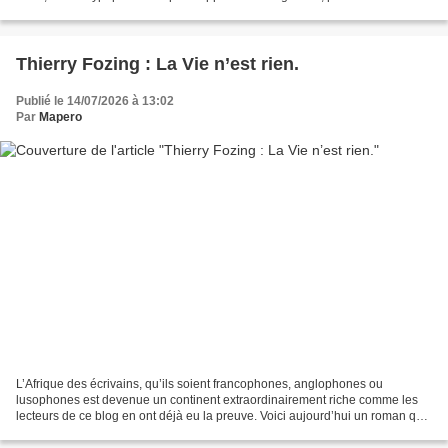
les arts, les lettres et les sciences....
Thierry Fozing : La Vie n’est rien.
Publié le 14/07/2026 à 13:02
Par
Mapero
L’Afrique des écrivains, qu’ils soient francophones, anglophones ou
lusophones est devenue un continent extraordinairement riche comme les
lecteurs de ce blog en ont déjà eu la preuve. Voici aujourd’hui un roman qui
nous parle d’un Cameroun plus vrai...