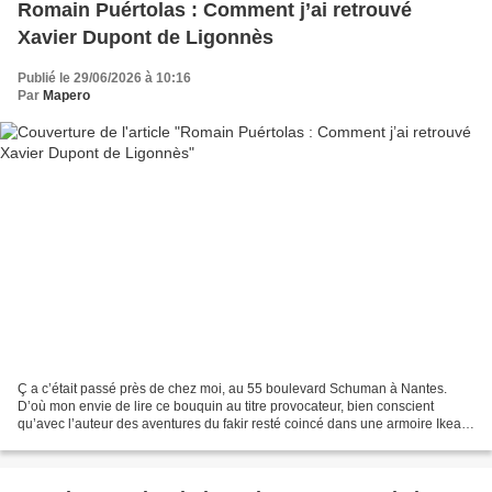
Romain Puértolas : Comment j’ai retrouvé
Xavier Dupont de Ligonnès
Publié le 29/06/2026 à 10:16
Par
Mapero
Ç a c’était passé près de chez moi, au 55 boulevard Schuman à Nantes.
D’où mon envie de lire ce bouquin au titre provocateur, bien conscient
qu’avec l’auteur des aventures du fakir resté coincé dans une armoire Ikea il
y aurait des réjouissances en perspectives....