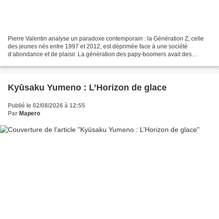
Pierre Valentin analyse un paradoxe contemporain : la Génération Z, celle
des jeunes nés entre 1997 et 2012, est déprimée face à une société
d’abondance et de plaisir. La génération des papy-boomers avait des
repères cohérents — le marxisme, le christianisme...
Kyūsaku Yumeno : L’Horizon de glace
Publié le 02/08/2026 à 12:55
Par
Mapero