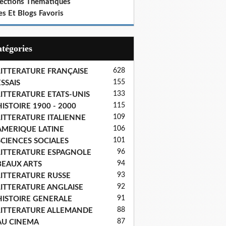
lections Thematiques
es Et Blogs Favoris
Catégories
628
LITTERATURE FRANÇAISE
155
SSAIS
133
LITTERATURE ETATS-UNIS
115
ISTOIRE 1900 - 2000
109
LITTERATURE ITALIENNE
106
AMERIQUE LATINE
101
SCIENCES SOCIALES
96
LITTERATURE ESPAGNOLE
94
BEAUX ARTS
93
LITTERATURE RUSSE
92
LITTERATURE ANGLAISE
91
HISTOIRE GENERALE
88
LITTERATURE ALLEMANDE
87
AU CINEMA