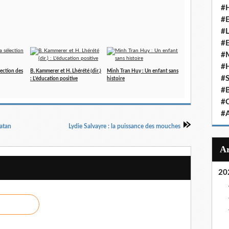
#
#
#
#
#
#
lection des
B. Kammerer et H. Lhérété (dir.)
Minh Tran Huy : Un enfant sans
#
: L'éducation positive
histoire
#
#
#
atan
Lydie Salvayre : la puissance des mouches
20