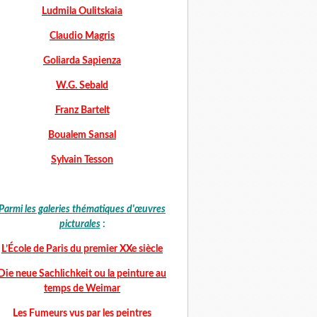
Ludmila Oulitskaia
Claudio Magris
Goliarda Sapienza
W.G. Sebald
Franz Bartelt
Boualem Sansal
Sylvain Tesson
Parmi les galeries thématiques d'œuvres
picturales
:
L’École de Paris du premier XXe siècle
Die neue Sachlichkeit ou la peinture au
temps de Weimar
Les Fumeurs vus par les peintres