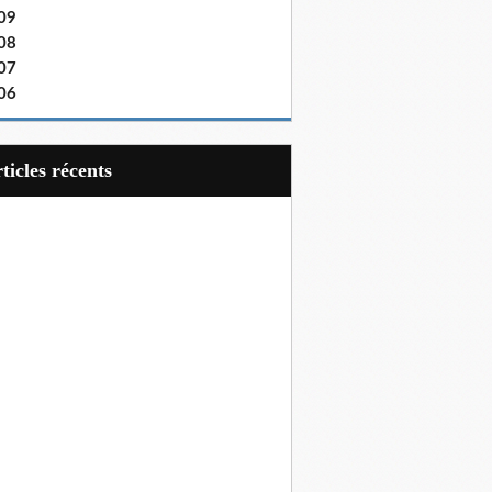
09
08
07
06
articles récents