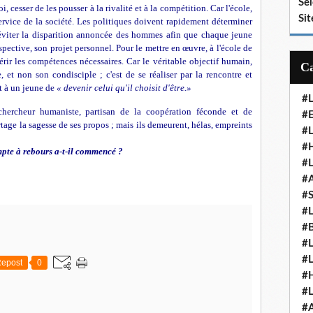
Se
cesser de les pousser à la rivalité et à la compétition. Car l'école,
Sit
 service de la société. Les politiques doivent rapidement déterminer
éviter la disparition annoncée des hommes afin que chaque jeune
spective, son projet personnel. Pour le mettre en œuvre, à l'école de
rir les compétences nécessaires. Car le véritable objectif humain,
, et non son condisciple ; c'est de se réaliser par la rencontre et
t à un jeune de
« devenir celui qu'il choisit d'être.»
#
hercheur humaniste, partisan de la coopération féconde et de
#E
tage la sagesse de ses propos ; mais ils demeurent, hélas, empreints
#
#H
te à rebours a-t-il commencé ?
#
#
#
#
#
#
#
epost
0
#
#
#