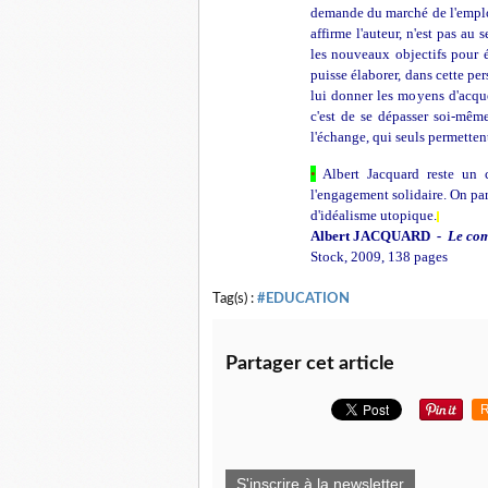
demande du marché de l'emploi, 
affirme l'auteur, n'est pas au
les nouveaux objectifs pour 
puisse élaborer, dans cette per
lui donner les moyens d'acqué
c'est de se dépasser soi-même
l'échange, qui seuls permetten
•
Albert Jacquard reste un c
l'engagement solidaire. On par
d'idéalisme utopique.
Albert JACQUARD
- Le comp
Stock, 2009, 138 pages
Tag(s) :
#EDUCATION
Partager cet article
R
S'inscrire à la newsletter