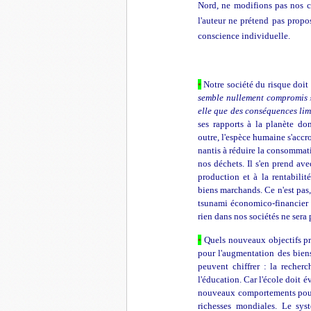
Nord, ne modifions pas nos co
l'auteur ne prétend pas propo
conscience individuelle.
•
Notre société du risque doit
semble nullement compromis 
elle que des conséquences lim
ses rapports à la planète don
outre, l'espèce humaine s'accro
nantis à réduire la consommat
nos déchets. Il s'en prend ave
production et à la rentabilit
biens marchands. Ce n'est pas,
tsunami économico-financier d
rien dans nos sociétés ne ser
•
Qu
els nouveaux objectifs p
pour l'augmentation des bien
peuvent chiffrer : la recherch
l'éducation. Car l'école doit é
nouveaux comportements pour p
richesses mondiales. Le sys