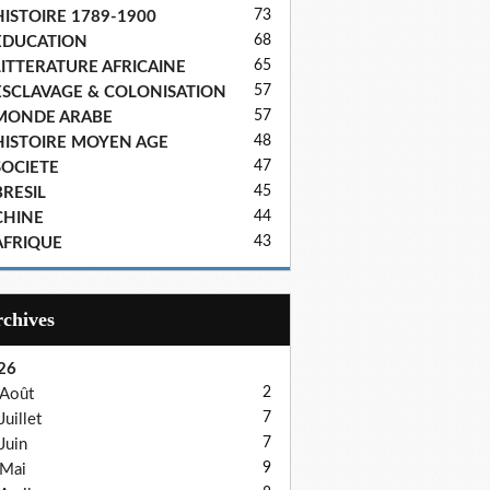
73
HISTOIRE 1789-1900
68
EDUCATION
65
LITTERATURE AFRICAINE
57
ESCLAVAGE & COLONISATION
57
MONDE ARABE
48
HISTOIRE MOYEN AGE
47
SOCIETE
45
BRESIL
44
CHINE
43
AFRIQUE
Archives
26
2
Août
7
Juillet
7
Juin
9
Mai