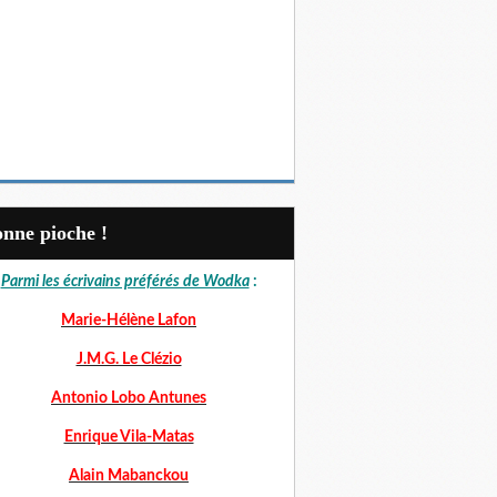
Bonne pioche !
Parmi les écrivains préférés de Wodka
:
Marie-Hélène Lafon
J.M.G. Le Clézio
Antonio Lobo Antunes
Enrique Vila-Matas
Alain Mabanckou