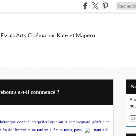
e Essais Arts Cinéma par Kate et Mapero
rebours a-t-il commencé ?
Abo
nou
E
rhétorique visant à interpeller l'opinion. Albert Jacquard, généticien
m
a fin de l'humanité ne tardera guère si nous, pays
nantis du
a