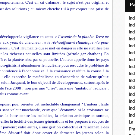
i
mportements. C'est un cri d'alarme : le sujet n'est pas original et
P
l
ser des solutions ; au mieux cherche-t-il à provoquer une prise de
Ind
Ind
Ind
 développer la vigilance en actes.
« L'avenir de la planète Terre ne
Ind
»
aux yeux du chercheur ;
« le réchauffement climatique n'a pour
Ind
itées.»
C'est l'humanité qui se met en danger si elle ne stabilise pas
In
t les richesses naturelles sont limitées (pétrole-gaz-charbon). En
ît et la planète n'est pas sa poubelle. L'auteur appelle donc les pays
Ind
ion-gâchis, à abandonner le nucléaire pour résoudre le problème de
Ind
c virulence à l'économie et à la croissance et réfute la course à la
In
é : elle exacerbe le matérialisme en n'accordant de valeur qu'aux
In
 selon Jacquard, le bon objectif de développement, surtout après le
In
e l'été 2008 : non pas une "crise", mais une "mutation" radicale ;
a plus comme avant.
Ind
Ind
roposer pour orienter cet inéluctable changement ? L'auteur plaide
In
s sans valeur marchande, ceux que l'économie ni la croissance ne
In
e, la lutte contre les maladies, la création artistique et surtout,
veiller la lucidité des jeunes générations et les préparer à adopter de
La
arvenir, entre autres, à une gestion collective et raisonnable des
Pho
tème éducatif doit donc cesser de formater les jeunes selon la