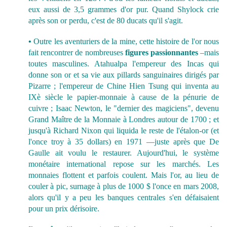
eux aussi de 3,5 grammes d'or pur. Quand Shylock crie
après son or perdu, c'est de 80 ducats qu'il s'agit.
•
Outre les aventuriers de la mine, cette histoire de l'or nous
fait rencontrer de nombreuses
figures passionnantes
–mais
toutes masculines. Atahualpa l'empereur des Incas qui
donne son or et sa vie aux pillards sanguinaires dirigés par
Pizarre ; l'empereur de Chine Hien Tsung qui inventa au
IXè siècle le papier-monnaie à cause de la pénurie de
cuivre ; Isaac Newton, le "dernier des magiciens", devenu
Grand Maître de la Monnaie à Londres autour de 1700 ; et
jusqu'à Richard Nixon qui liquida le reste de l'étalon-or (et
l'once troy à 35 dollars) en 1971 —juste après que De
Gaulle ait voulu le restaurer. Aujourd'hui, le système
monétaire international repose sur les marchés. Les
monnaies flottent et parfois coulent. Mais l'or, au lieu de
couler à pic, surnage à plus de 1000 $ l'once en mars 2008,
alors qu'il y a peu les banques centrales s'en défaisaient
pour un prix dérisoire.