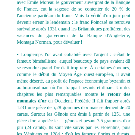
avec Émile Moreau le gouverneur auvergnat de la Banque
de France, eut la sagesse de se contenter de 20 % de
l'ancienne parité-or du franc. Mais la vérité d'un jour peut
devenir erreur le lendemain : le franc Poincaré se retrouva
surévalué après 1931 quand les Britanniques profitèrent des
vacances du gouverneur de la Banque d'Angleterre,
Montagu Norman, pour dévaluer !
•
Longtemps l'or avait cohabité avec l'argent : c'était le
fameux bimétallisme, auquel beaucoup de pays avaient dû
se résoudre quand l'or était trop rare. À certaines époques,
comme le début du Moyen-Âge ouest-européen, il avait
même déserté, au profit de l'espace économique byzantin et
arabo-musulman où l'on frappait besants et dinars. Un des
chapitres les plus remarquables montre
le retour des
monnaies d'or
en Occident. Frédéric II fait frapper après
1231 une pièce de 5,28 grammes d'or mais seulement de 20
carats. Surtout les Gênois ont émis à partir de 1251 une
pièce d'or appelée le … génois et pesant 3,5 grammes d'or
pur (24 carats). Ils sont vite suivis par les Florentins, puis
les Vénitiens en 1284 : d'où les fameux florins et ducats,