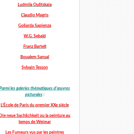
Ludmila Oulitskaia
Claudio Magris
Goliarda Sapienza
W.G. Sebald
Franz Bartelt
Boualem Sansal
Sylvain Tesson
Parmi les galeries thématiques d'œuvres
picturales
:
L’École de Paris du premier XXe siècle
Die neue Sachlichkeit ou la peinture au
temps de Weimar
Les Fumeurs vus par les peintres