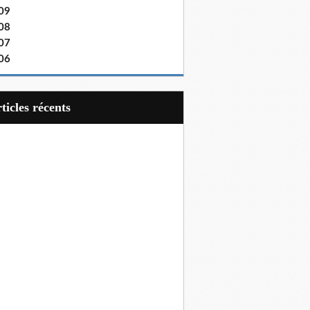
09
08
07
06
articles récents