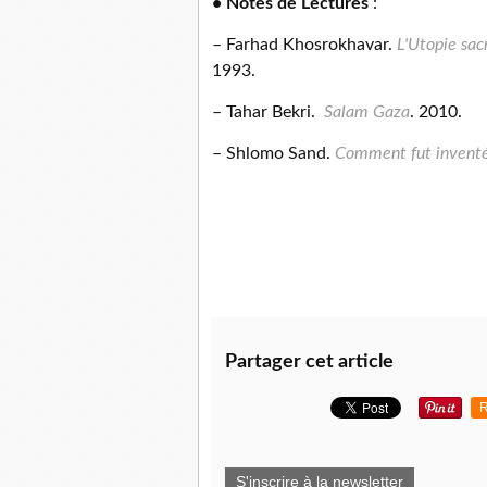
• Notes de
Lectures
:
– Farhad Khosrokhavar.
L'Utopie sacr
1993.
– Tahar Bekri.
Salam Gaza
. 2010.
– Shlomo Sand.
Comment fut inventée 
Partager cet article
R
S'inscrire à la newsletter