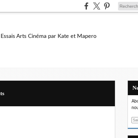
e Essais Arts Cinéma par Kate et Mapero
ts
Abo
nou
E
m
a