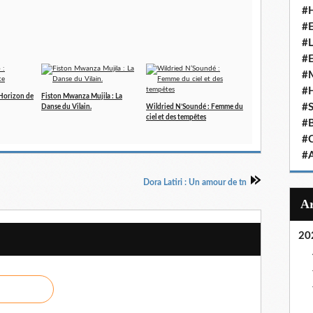
#
#
#
#
#
#
’Horizon de
Fiston Mwanza Mujila : La
#
Danse du Vilain.
Wildried N’Soundé : Femme du
ciel et des tempêtes
#
#
#
Dora Latiri : Un amour de tn
20