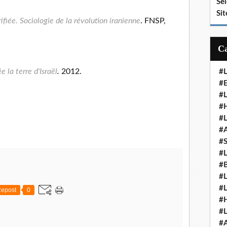
Se
Sit
ifiée. Sociologie de la révolution iranienne
. FNSP,
la terre d'Israël
.
2012.
#
#E
#
#H
#
#
#
#
#
#
#
epost
0
#
#
#