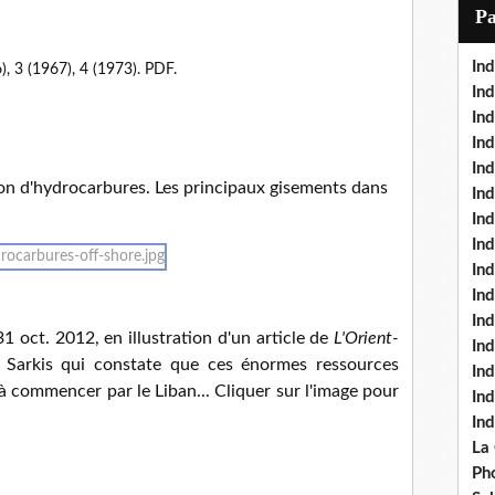
i
P
l
Ind
), 3 (1967), 4 (1973). PDF.
Ind
Ind
Ind
Ind
ion d'hydrocarbures. Les principaux gisements dans
In
Ind
Ind
In
In
In
1 oct. 2012, en illustration d'un article de
L'Orient-
Ind
 Sarkis qui constate que ces énormes ressources
Ind
, à commencer par le Liban... Cliquer sur l'image pour
In
In
La
Pho