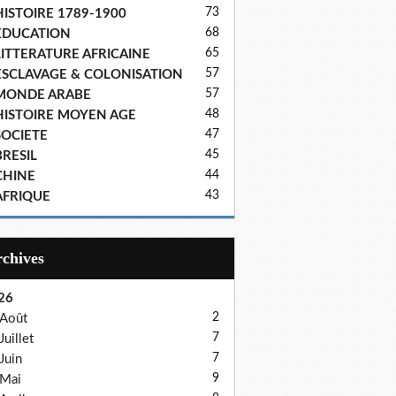
73
HISTOIRE 1789-1900
68
EDUCATION
65
LITTERATURE AFRICAINE
57
ESCLAVAGE & COLONISATION
57
MONDE ARABE
48
HISTOIRE MOYEN AGE
47
SOCIETE
45
BRESIL
44
CHINE
43
AFRIQUE
Archives
26
2
Août
7
Juillet
7
Juin
9
Mai