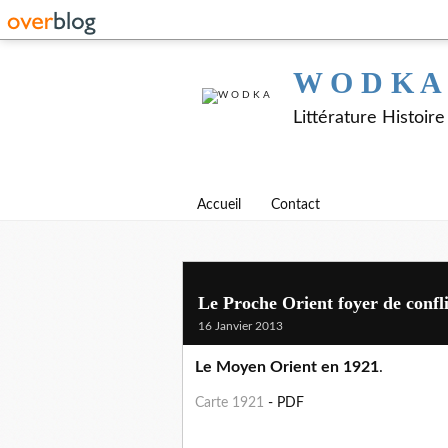
W O D K A
Littérature Histoir
Accueil
Contact
Le Proche Orient foyer de confli
16 Janvier 2013
Le Moyen Orient en 1921
.
Carte 1921
- PDF