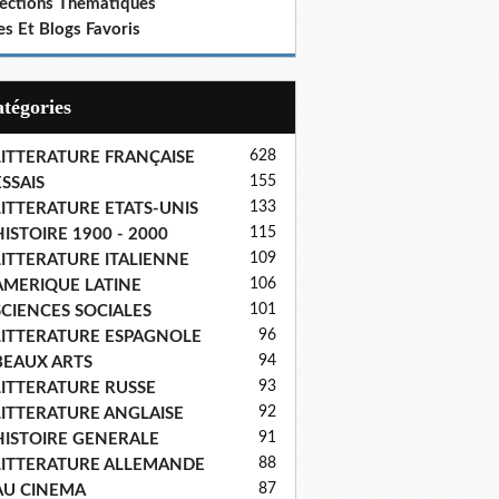
lections Thematiques
es Et Blogs Favoris
Catégories
628
LITTERATURE FRANÇAISE
155
SSAIS
133
LITTERATURE ETATS-UNIS
115
ISTOIRE 1900 - 2000
109
LITTERATURE ITALIENNE
106
AMERIQUE LATINE
101
SCIENCES SOCIALES
96
LITTERATURE ESPAGNOLE
94
BEAUX ARTS
93
LITTERATURE RUSSE
92
LITTERATURE ANGLAISE
91
HISTOIRE GENERALE
88
LITTERATURE ALLEMANDE
87
AU CINEMA