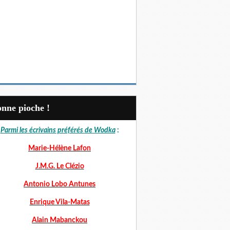
Bonne pioche !
Parmi les écrivains préférés de Wodka
:
Marie-Hélène Lafon
J.M.G. Le Clézio
Antonio Lobo Antunes
Enrique Vila-Matas
Alain Mabanckou