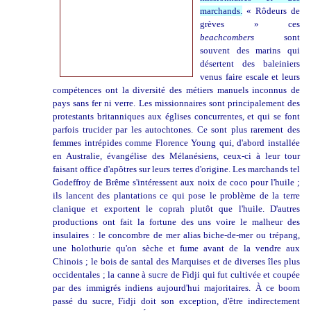
marchands.
« Rôdeurs de
grèves » ces
beachcombers
sont
souvent des marins qui
désertent des baleiniers
venus faire escale et leurs
compétences ont la diversité des métiers manuels inconnus de
pays sans fer ni verre. Les missionnaires sont principalement des
protestants britanniques aux églises concurrentes, et qui se font
parfois trucider par les autochtones. Ce sont plus rarement des
femmes intrépides comme Florence Young qui, d'abord installée
en Australie, évangélise des Mélanésiens, ceux-ci à leur tour
faisant office d'apôtres sur leurs terres d'origine. Les marchands tel
Godeffroy de Brême s'intéressent aux noix de coco pour l'huile ;
ils lancent des plantations ce qui pose le problème de la terre
clanique et exportent le coprah plutôt que l'huile. D'autres
productions ont fait la fortune des uns voire le malheur des
insulaires : le concombre de mer alias biche-de-mer ou trépang,
une holothurie qu'on sèche et fume avant de la vendre aux
Chinois ; le bois de santal des Marquises et de diverses îles plus
occidentales ; la canne à sucre de Fidji qui fut cultivée et coupée
par des immigrés indiens aujourd'hui majoritaires. À ce boom
passé du sucre, Fidji doit son exception, d'être indirectement