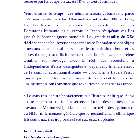
secouée par les coups d'État, en 1976 et tout récemment.
Vient ensuite le temps des administrateurs coloniaux : parce
qu'arrivés les derniers les Allemands seront, entre 1880 et 1914,
les plus déterminés — mais aussi les plus vite repartis : les
Dominions britanniques et surtout le Japon récupérant ces îles
jusqu'à la Seconde guerre mondiale. Les grands
conflits du XXe
siècle
viennent bouleverser ces terres avec l'abondance des objets
nouveaux et venus d'ailleurs : ainsi le culte de John From et les
cultes du cargo sont-ils brièvement mentionnés. L'auteur préfère
terminer son ouvrage avec le récit des accessions à
l'indépendance d'états désargentés et dépendant financièrement
de la communauté internationale — y compris à travers l'essor
touristique – tandis que certains territoires restent financés par
une métropole plus obstinée que les autres ne l'ont été : la France.
•
Le sous-titre insiste honnêtement sur l'histoire politique. Aussi
on ne cherchera pas ici les secrets culturels des ethnies et les
travaux de Malinowski, ni la menace ponctuelle des cyclones et
du Niño, ni la menace générale que le réchauffement climatique
fait courir aux îles trop basses face aux eaux tropicales.
Ian C. Campbell
Les Insulaires du Pacifique.