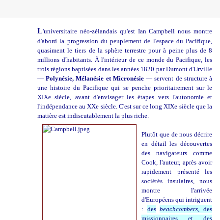
L
'universitaire néo-zélandais qu'est Ian Campbell nous montre
d'abord la progression du peuplement de l'espace du Pacifique,
quasiment le tiers de la sphère terrestre pour à peine plus de 8
millions d'habitants. À l'intérieur de ce monde du Pacifique, les
trois régions baptisées dans les années 1820 par Dumont d'Urville
—
Polynésie, Mélanésie et Micronésie
— servent de structure à
une histoire du Pacifique qui se penche prioritairement sur le
XIXe siècle, avant d'envisager les étapes vers l'autonomie et
l'indépendance au XXe siècle. C'est sur ce long XIXe siècle que la
matière est indiscutablement la plus riche.
Plutôt que de nous décrire
en détail les découvertes
des navigateurs comme
Cook, l'auteur, après avoir
rapidement présenté les
sociétés insulaires, nous
montre l'arrivée
d'Européens qui intriguent
:
des
beachcombers
, des
missionnaires et des