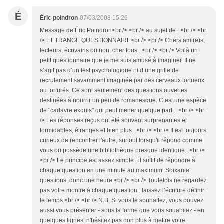
É
Éric poindron
07/03/2008 15:26
Message de Éric Poindron<br /> <br /> au sujet de : <br /> <br
/> L’ETRANGE QUESTIONNAIRE<br /> <br /> Chers ami(e)s,
lecteurs, écrivains ou non, cher tous...<br /> <br /> Voilà un
petit questionnaire que je me suis amusé à imaginer. Il ne
s’agit pas d’un test psychologique ni d’une grille de
recrutement savamment imaginée par des cerveaux tortueux
ou torturés. Ce sont seulement des questions ouvertes
destinées à nourrir un peu de romanesque. C’est une espèce
de "cadavre exquis" qui peut mener quelque part... <br /> <br
/> Les réponses reçus ont été souvent surprenantes et
formidables, étranges et bien plus...<br /> <br /> Il est toujours
curieux de rencontrer l'autre, surtout lorsqu'il répond comme
vous ou possède une bibliothèque presque identique...<br />
<br /> Le principe est assez simple : il suffit de répondre à
chaque question en une minute au maximum. Soixante
questions, donc une heure.<br /> <br /> Toutefois ne regardez
pas votre montre à chaque question : laissez l’écriture définir
le temps.<br /> <br /> N.B. Si vous le souhaitez, vous pouvez
aussi vous présenter - sous la forme que vous souahitez - en
quelques lignes. n'hésitez pas non plus à mettre votre