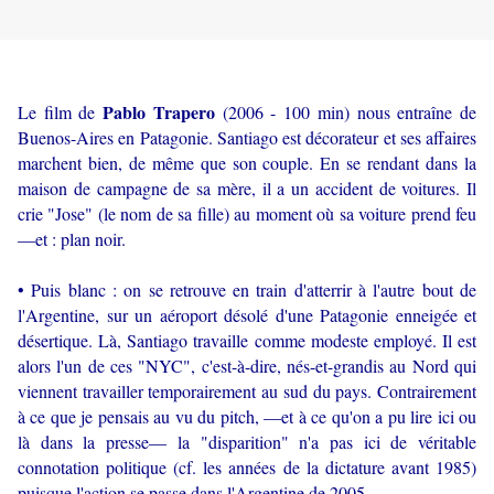
Pablo Trapero
Le film de
(2006 - 100 min) nous entraîne de
Buenos-Aires en Patagonie. Santiago est décorateur et ses affaires
marchent bien, de même que son couple. En se rendant dans la
maison de campagne de sa mère, il a un accident de voitures. Il
crie "Jose" (le nom de sa fille) au moment où sa voiture prend feu
—et : plan noir.
• Puis blanc : on se retrouve en train d'atterrir à l'autre bout de
l'Argentine, sur un aéroport désolé d'une Patagonie enneigée et
désertique. Là, Santiago travaille comme modeste employé. Il est
alors l'un de ces "NYC", c'est-à-dire, nés-et-grandis au Nord qui
viennent travailler temporairement au sud du pays. Contrairement
à ce que je pensais au vu du pitch, —et à ce qu'on a pu lire ici ou
là dans la presse— la "disparition" n'a pas ici de véritable
connotation politique (cf. les années de la dictature avant 1985)
puisque l'action se passe dans l'Argentine de 2005.