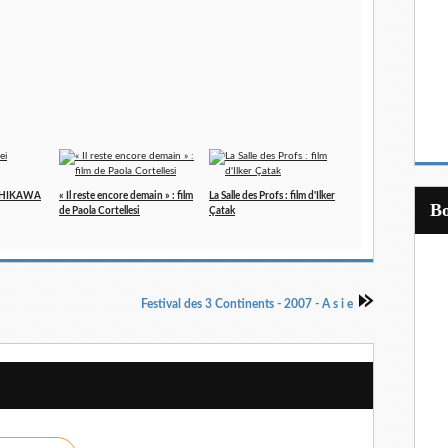
 ISHIKAWA
« Il reste encore demain » : film
La Salle des Profs : film d'Ilker
de Paola Cortellesi
Çatak
Festival des 3 Continents - 2007 - A s i e