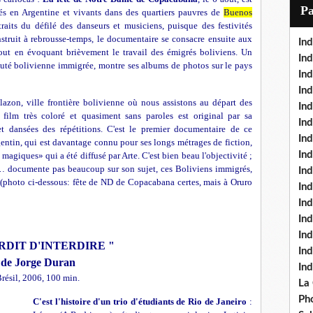
i
P
s en Argentine et vivants dans des quartiers pauvres de
Buenos
l
aits du défilé des danseurs et musiciens, puisque des festivités
nstruit à rebrousse-temps, le documentaire se consacre ensuite aux
Ind
 tout en évoquant brièvement le travail des émigrés boliviens. Un
Ind
té bolivienne immigrée, montre ses
albums de
photos sur le pays
Ind
Ind
zon, ville frontière bolivienne où nous assistons au départ des
Ind
film très coloré et quasiment sans paroles est original par sa
In
 dansées des répétitions. C'est le
premier documentaire de ce
Ind
gentin, qui est davantage connu pour ses longs métrages de fiction,
Ind
agiques» qui a été diffusé par Arte. C'est bien beau l'objectivité ;
e…
documente pas beaucoup sur son sujet, ces Boliviens immigrés,
In
s (photo ci-dessous: fête de ND de Copacabana certes, mais à Oruro
In
In
Ind
Ind
RDIT D'INTERDIRE "
In
de Jorge Duran
In
résil, 2006, 100 min.
La
Pho
C'est l'histoire d'un trio d'étudiants de Rio de Janeiro
: