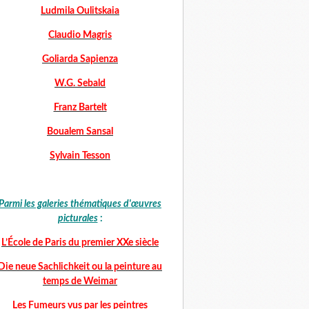
Ludmila Oulitskaia
Claudio Magris
Goliarda Sapienza
W.G. Sebald
Franz Bartelt
Boualem Sansal
Sylvain Tesson
Parmi les galeries thématiques d'œuvres
picturales
:
L’École de Paris du premier XXe siècle
Die neue Sachlichkeit ou la peinture au
temps de Weimar
Les Fumeurs vus par les peintres