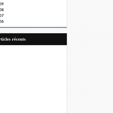
09
08
07
06
articles récents