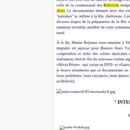
celle de la communauté des
Boliviens
émigré
Aires
. Le documentaire démarre avec des extr
"païennes" se mêlent à la fête chrétienne. Co
diverses étapes de la préparation de la fête
narrateur invisible, membre de
cette communau
natal.
À la fin, Martin Rejtman nous emmène à Villa
migrants en
autocar pour Buenos Aires. Ce 
composition et riche des scènes musicales et
réalisateur, chef de file du nouveau cinéma ar
«Silvia Prieto» –qui existe en DVD– et «Gants m
je trouve néanmoins que ce documentaire n
leurs problèmes, leurs croyances, leurs danse
en Bolivie).
" INTE
B