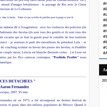
#
c attend d'images brésiliennes : le paysage de Rio avec le Christ
hitecture de Le Corbusier.
#
#
 dans la favela : Paulo n'a pas sa boîte de pastilles pour la gorge ce jour là
#
#
un malaise dû à l'exagération : avec les violences des policiers (ils
#
abitants des favelas (ils sont tous des gentils et ils sont tous des
#
 de cocaïne qui se font la guerre pour le contrôle de leur territoire
rrect – je soutiens le parti des travailleurs du président Lula – se
#
du coaching scolaire en faveur des jeunes des favelas, et d'emblée
#
un couple mixte, Leticia est blanche (bronzée certes…) et Leon est
#
ttus par les flics cariocas corrompus.
"Proibido Proibir"
nous
omantique.
20
ECES DETACHEES "
'Aaron Fernandez
exique, 2007, 95 min.
Fernandez né en 1973, a été récompensé au dernier festival de
ction se passe dans des milieux populaires de Mexico. Quand il