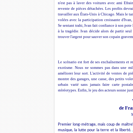
n'est pas à laver des voitures avec ami Efrai
revente de pièces détachées. Les profits devr
travailler aux États-Unis à Chicago. Mais le ta
volées avec la participation croissante d'Ivan, 
Se sentant trahi, Ivan fait confiance à son pote
à la tragédie. Ivan décide alors de partir seu
trouver l'argent pour sauver son copain gravem
Le scénario est fort de ses enchaînements et r
exotisme. Nous ne sommes pas dans une mili
améliorer leur sort. L'activité de ventes de pi
montre des garages, une casse, des petits vol
urbain varié sans jamais faire carte posta
stéréotypes. Enfin, le jeu des acteurs sonne jus
de Fra
M
Premier long-métrage, mais coup de maître! 
musique, la lutte pour la terre et la liberté.