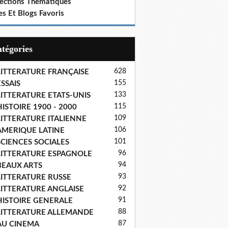
lections Thematiques
es Et Blogs Favoris
Catégories
628
LITTERATURE FRANÇAISE
155
SSAIS
133
LITTERATURE ETATS-UNIS
115
ISTOIRE 1900 - 2000
109
LITTERATURE ITALIENNE
106
AMERIQUE LATINE
101
SCIENCES SOCIALES
96
LITTERATURE ESPAGNOLE
94
BEAUX ARTS
93
LITTERATURE RUSSE
92
LITTERATURE ANGLAISE
91
HISTOIRE GENERALE
88
LITTERATURE ALLEMANDE
87
AU CINEMA