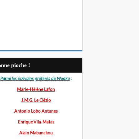
Bonne pioche !
Parmi les écrivains préférés de Wodka
:
Marie-Hélène Lafon
J.M.G. Le Clézio
Antonio Lobo Antunes
Enrique Vila-Matas
Alain Mabanckou