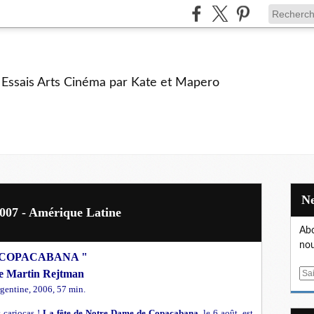
e Essais Arts Cinéma par Kate et Mapero
 2007 - Amérique Latine
Abo
nou
 COPACABANA "
e Martin Rejtman
E
m
gentine, 2006, 57 min.
a
 cariocas !
La fête de Notre Dame de Copacabana
, le 6
août, est