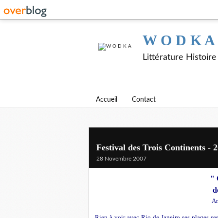
W O D K A
Littérature Histoir
Accueil
Contact
Festival des Trois Continents -
28 Novembre 2007
"
d
Ar
Rien à voir avec Rio de Janeiro ses plages ses