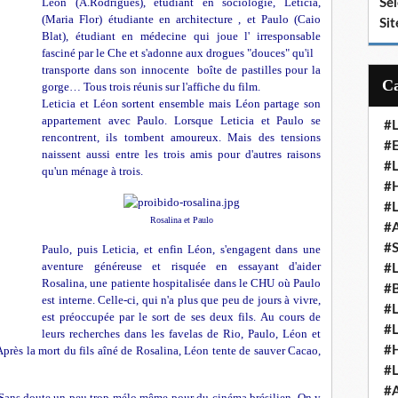
Léon (A.Rodrigues), étudiant en sociologie, Leticia,
Se
(Maria Flor)
étudiante en architecture , et Paulo (Caio
Sit
Blat), étudiant en médecine qui joue l' irresponsable
fasciné par le Che et s'adonne aux drogues "douces" qu'il
transporte dans son innocente boîte de pastilles pour la
gorge… Tous trois réunis sur l'affiche du film.
Leticia et Léon sortent ensemble mais Léon partage son
appartement avec Paulo. Lorsque Leticia et Paulo se
#
rencontrent, ils tombent amoureux. Mais des tensions
#E
naissent aussi entre les trois amis pour d'autres raisons
#
qu'un ménage à trois.
#H
#
Rosalina et Paulo
#
#
Paulo, puis Leticia, et enfin Léon, s'engagent dans une
aventure généreuse et risquée en essayant d'aider
#
Rosalina, une patiente hospitalisée dans le CHU où Paulo
#
est interne. Celle-ci, qui n'a plus que peu de jours à vivre,
#
est préoccupée par le sort de ses deux fils.
Au cours de
#
leurs recherches dans les favelas de Rio, Paulo, Léon et
#
 Après la mort du fils aîné de Rosalina, Léon tente de sauver Cacao,
#
#
i ! Sans doute un peu trop mélo même pour du cinéma brésilien. On y