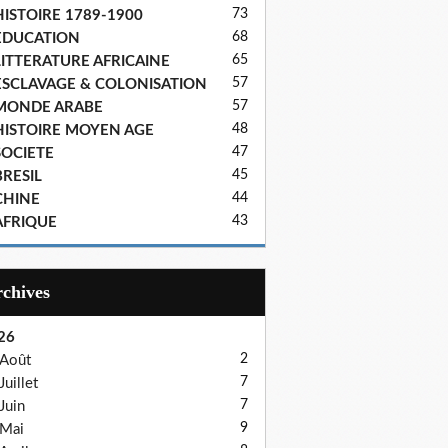
73
HISTOIRE 1789-1900
68
EDUCATION
65
LITTERATURE AFRICAINE
57
ESCLAVAGE & COLONISATION
57
MONDE ARABE
48
HISTOIRE MOYEN AGE
47
SOCIETE
45
BRESIL
44
CHINE
43
AFRIQUE
Archives
26
2
Août
7
Juillet
7
Juin
9
Mai