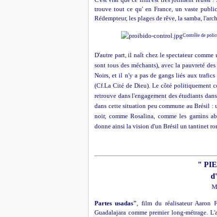
trouve tout ce qu' en France, un vaste publi
Rédempteur, les plages de rêve, la samba, l'arc
Contrôle de police
D'autre part, il naît chez le spectateur comme 
sont tous des méchants), avec la pauvreté des h
Noirs, et il n'y a pas de gangs liés aux trafics
(Cf.La Cité de Dieu). Le côté politiquement co
retrouve dans l'engagement des étudiants dans 
dans cette situation peu commune au Brésil : 
noir, comme Rosalina, comme les gamins aba
donne ainsi la vision d'un Brésil un tantinet r
" PI
d
M
Partes usadas"
,
film du réalisateur Aaron 
Guadalajara comme premier long-métrage. L'a