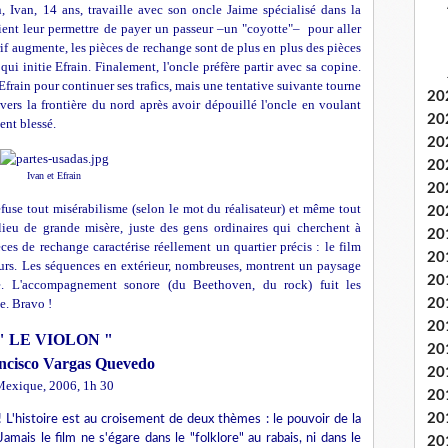
n, Ivan, 14 ans, travaille avec son oncle Jaime spécialisé dans la
aient leur permettre de payer un passeur –un "coyotte"– pour aller
rif augmente, les pièces de rechange sont de plus en plus des pièces
qui initie Efrain. Finalement, l'oncle préfère partir avec sa copine.
 Efrain pour continuer ses trafics, mais une tentative suivante tourne
20
l vers la frontière du nord après avoir dépouillé l'oncle en voulant
20
ent blessé.
20
20
Ivan et Efrain
20
efuse tout misérabilisme (selon le mot du réalisateur) et même tout
20
eu de grande misère, juste des gens ordinaires qui cherchent à
20
èces de rechange caractérise réellement un quartier précis : le film
20
eurs. Les séquences en extérieur, nombreuses, montrent un paysage
20
le. L'accompagnement sonore (du Beethoven, du rock) fuit les
20
te. Bravo !
20
" LE VIOLON "
20
ncisco Vargas Quevedo
20
exique, 2006, 1h 30
20
20
L'histoire est au croisement de deux thèmes : le pouvoir de la
 Jamais le film ne s'égare dans le "folklore" au rabais, ni dans le
20