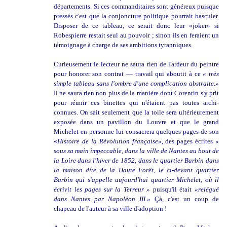
départements. Si ces commanditaires sont généreux puisque
pressés c'est que la conjoncture politique pourrait basculer.
Disposer de ce tableau, ce serait donc leur «joker» si
Robespierre restait seul au pouvoir ; sinon ils en feraient un
témoignage à charge de ses ambitions tyranniques.
Curieusement le lecteur ne saura rien de l'ardeur du peintre
pour honorer son contrat — travail qui aboutit à ce
« très
simple tableau sans l'ombre d'une complication abstraite.»
Il ne saura rien non plus de la manière dont Corentin s'y prit
pour réunir ces binettes qui n'étaient pas toutes archi-
connues. On sait seulement que la toile sera ultérieurement
exposée dans un pavillon du Louvre et que le grand
Michelet en personne lui consacrera quelques pages de son
«
Histoire de la Révolution française»
, des pages écrites
«
sous sa main impeccable, dans la ville de Nantes au bout de
la Loire dans l'hiver de 1852, dans le quartier Barbin dans
la maison dite de la Haute Forêt, le ci-devant quartier
Barbin qui s'appelle aujourd'hui quartier Michelet, où il
écrivit les pages sur la Terreur »
puisqu'il était
«relégué
dans Nantes par Napoléon III.»
Çà, c'est un coup de
chapeau de l'auteur à sa ville d'adoption !