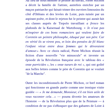
Au lieu de nous montrer le peintre au travail, Pierre Michon
a décrit la famille de l'artiste, autrefois enrichie par un
maçon patriarche qui faisait trimer des ouvriers limousins du
côté d'Orléans et des levées de Loire, puis ruinée par un
aspirant poète, et dont le rejeton fut le peintre qui aurait fait
ses classes auprès de Tiepolo travaillant
a fresco
les
plafonds de la Kaisersaal de Wurtzbourg. «
Je n'ose pas
m'inspirer de ces bons romanciers qui veulent faire de
Corentin un peintre philosophe, éduqué par son père. Car
en vérité ils se virent peu, et loin des pensées de fil blanc
l'enfant vécut entre deux femmes qui le dévoraient
d'amour.»
Avec ce choix radical, Pierre Michon réussit la
fiction d'une nouvelle "vie minuscule" et invente un
épisode de la Révolution française avec le tableau des
«
onze parricides »
, les
« onze tueurs de roi »
, qui ont goûté
aux belles lettres comme le père de Corentin qui se voulait
"de la Marche".
Outre les inconditionnels de Pierre Michon, ce bref roman
qui fonctionne en grande partie comme une ironique visite
guidée —
« Je me demande, Monsieur, s'il est bien utile de
vous raconter cela…»
— pourra divertir les amateurs de
l'histoire — de la Révolution plus que de la Peinture — à
condition de ne pas s'offusquer que des gabarres de Loire à