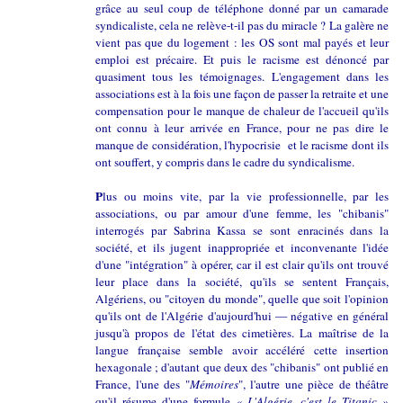
grâce au seul coup de téléphone donné par un camarade
syndicaliste, cela ne relève-t-il pas du miracle ? La galère ne
vient pas que du logement : les OS sont mal payés et leur
emploi est précaire. Et puis le racisme est dénoncé par
quasiment tous les témoignages.
L'engagement dans les
associations est à la fois une façon de passer la retraite et une
compensation pour le manque de chaleur de l'accueil qu'ils
ont connu à leur arrivée en France, pour ne pas dire le
manque de considération, l'hypocrisie et le racisme dont ils
ont souffert, y compris dans le cadre du syndicalisme.
P
lus ou moins vite, par la vie professionnelle, par les
associations, ou par amour d'une femme, les "chibanis"
interrogés par Sabrina Kassa se sont enracinés dans la
société, et ils jugent inappropriée et inconvenante l'idée
d'une "intégration" à opérer, car il est clair qu'ils ont trouvé
leur place dans la société, qu'ils se sentent Français,
Algériens, ou "citoyen du monde", quelle que soit l'opinion
qu'ils ont de l'Algérie d'aujourd'hui — négative en général
jusqu'à propos de l'état des cimetières. La maîtrise de la
langue française semble avoir accéléré cette insertion
hexagonale ; d'autant que deux des "chibanis" ont publié en
France, l'une des "
Mémoires
", l'autre une pièce de théâtre
qu'il résume d'une formule
« L'Algérie, c'est le Titanic »