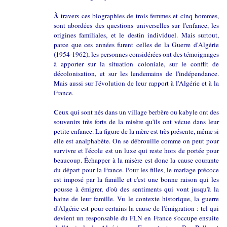
À
travers ces biographies de trois femmes et cinq hommes,
sont abordées des questions universelles sur l'enfance, les
origines familiales, et le destin individuel. Mais surtout,
parce que ces années furent celles de la Guerre d'Algérie
(1954-1962), les personnes considérées ont des témoignages
à apporter sur la situation coloniale, sur le conflit de
décolonisation, et sur les lendemains de l'indépendance.
Mais aussi sur l'évolution de leur rapport à l'Algérie et à la
France.
C
eux qui sont nés dans un village berbère ou kabyle ont des
souvenirs très forts de la misère qu'ils ont vécue dans leur
petite enfance. La figure de la mère est très présente, même si
elle est analphabète. On se débrouille comme on peut pour
survivre et l'école est un luxe qui reste hors de portée pour
beaucoup. Échapper à la misère est donc la cause courante
du départ pour la France. Pour les filles, le mariage précoce
est imposé par la famille et c'est une bonne raison qui les
pousse à émigrer, d'où des sentiments qui vont jusqu'à la
haine de leur famille. Vu le contexte historique, la guerre
d'Algérie est pour certains la cause de l'émigration : tel qui
devient un responsable du FLN en France s'occupe ensuite