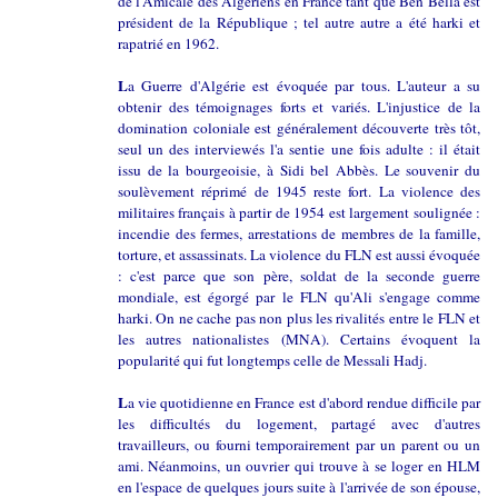
de l'Amicale des Algériens en France tant que Ben Bella est
président de la République ; tel autre autre a été harki et
rapatrié en 1962.
L
a Guerre d'Algérie est évoquée par tous. L'auteur a su
obtenir des témoignages forts et variés. L'injustice de la
domination coloniale est généralement découverte très tôt,
seul un des interviewés l'a sentie une fois adulte : il était
issu de la bourgeoisie, à Sidi bel Abbès. Le souvenir du
soulèvement réprimé de 1945 reste fort. La violence des
militaires français à partir de 1954 est largement soulignée :
incendie des fermes, arrestations de membres de la famille,
torture, et assassinats. La violence du FLN est aussi évoquée
: c'est parce que son père, soldat de la seconde guerre
mondiale, est égorgé par le FLN qu'Ali s'engage comme
harki. On ne cache pas non plus les rivalités entre le FLN et
les autres nationalistes (MNA). Certains évoquent la
popularité qui fut longtemps celle de Messali Hadj.
L
a vie quotidienne en France est d'abord rendue difficile par
les difficultés du logement, partagé avec d'autres
travailleurs, ou fourni temporairement par un parent ou un
ami. Néanmoins, un ouvrier qui trouve à se loger en HLM
en l'espace de quelques jours suite à l'arrivée de son épouse,