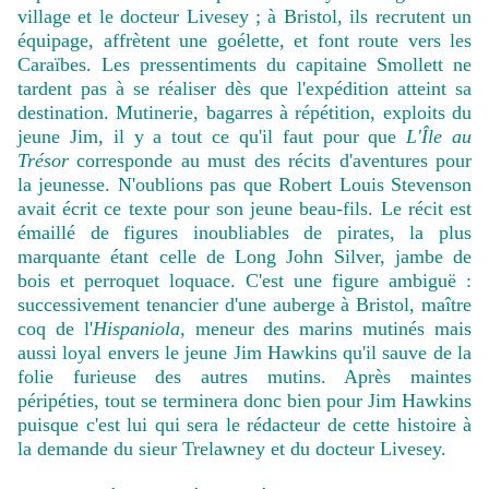
village et le docteur Livesey ; à Bristol, ils recrutent un
équipage, affrètent une goélette, et font route vers les
Caraïbes. Les pressentiments du capitaine Smollett ne
tardent pas à se réaliser dès que l'expédition atteint sa
destination. Mutinerie, bagarres à répétition, exploits du
jeune Jim, il y a tout ce qu'il faut pour que
L'Île au
Trésor
corresponde au must des récits d'aventures pour
la jeunesse. N'oublions pas que Robert Louis Stevenson
avait écrit ce texte pour son jeune beau-fils. Le récit est
émaillé de figures inoubliables de pirates, la plus
marquante étant celle de Long John Silver, jambe de
bois et perroquet loquace. C'est une figure ambiguë :
successivement tenancier d'une auberge à Bristol, maître
coq de l'
Hispaniola,
meneur des marins mutinés mais
aussi loyal envers le jeune Jim Hawkins qu'il sauve de la
folie furieuse des autres mutins. Après maintes
péripéties, tout se terminera donc bien pour Jim Hawkins
puisque c'est lui qui sera le rédacteur de cette histoire à
la demande du sieur Trelawney et du docteur Livesey.