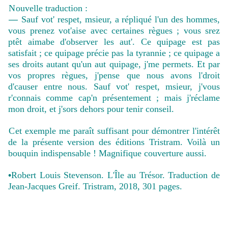
N
ouvelle traduction :
—
Sauf vot' respet, msieur, a répliqué l'un des hommes,
vous prenez vot'aise avec certaines règues ; vous srez
ptêt aimabe d'observer les aut'. Ce quipage est pas
satisfait ; ce quipage précie pas la tyrannie ; ce quipage a
ses droits autant qu'un aut quipage, j'me permets. Et par
vos propres règues, j'pense que nous avons l'droit
d'causer entre nous. Sauf vot' respet, msieur, j'vous
r'connais comme cap'n présentement ; mais j'réclame
mon droit, et j'sors dehors pour tenir conseil.
C
et exemple me paraît suffisant pour démontrer l'intérêt
de la présente version des éditions Tristram. Voilà un
bouquin indispensable ! Magnifique couverture aussi.
•
Robert Louis Stevenson. L'Île au Trésor. Traduction de
Jean-Jacques Greif. Tristram, 2018, 301 pages.