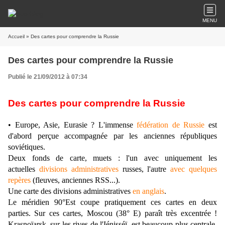
MENU
Accueil
» Des cartes pour comprendre la Russie
Des cartes pour comprendre la Russie
Publié le 21/09/2012 à 07:34
Des cartes pour comprendre la Russie
• Europe, Asie, Eurasie ? L'immense
fédération de Russie
est
d'abord perçue accompagnée par les anciennes républiques
soviétiques.
Deux fonds de carte, muets : l'un avec uniquement les
actuelles
divisions administratives
russes, l'autre
avec quelques
repères
(fleuves, anciennes RSS...).
Une carte des divisions administratives
en anglais
.
Le méridien 90°Est coupe pratiquement ces cartes en deux
parties. Sur ces cartes, Moscou (38° E) paraît très excentrée !
Krasnoïarsk, sur les rives de l'Iénisséï, est beaucoup plus centrale.