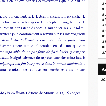
van a été enlevé par des extra-terrestres quelque part du
#
#
#
iègle qui enchantera le lecteur français. En revanche, le
#
as celui d'un John Irving ou d'un Stephen King, la force de
#
roman consistant d'abord à multiplier les clins-d'œil
#
arrateur joue constamment à revenir sur les interrogations
#
rition de Jim Sullivan
".
« J'ai souvent hésité pour savoir
#
histoire »
nous confie-t-il benoitement, d'autant qu'
« en
#
st impossible de ne pas faire de flash-backs, y compris
#
 rien…»
Malgré l'absence de représentants des minorités, le
ncipes qui ont fait leur preuve dans le roman américain »
urra se réjouir de retrouver en pensée les vrais romans
20
 de Jim Sullivan.
Éditions de Minuit, 2013, 153 pages.