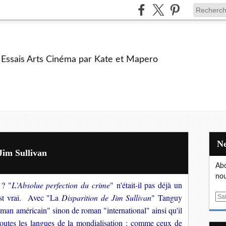
e Essais Arts Cinéma par Kate et Mapero
Jim Sullivan
Abo
nou
 ? "
L'Absolue perfection du crime
" n'était-il pas déjà un
 est vrai. Avec "La
Disparition de Jim Sullivan
" Tanguy
E
m
oman américain" sinon de roman "international" ainsi qu'il
a
toutes les langues de la mondialisation : comme ceux de