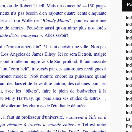
i
P
am, ou de Robert Littell. Mais un concentré —150 pages
l
ieux n'a pas besoin d'en rajouter quatre cents cinquante
Ind
ple au Tom Wolfe de "
Bloody Miami
", pour extraire une
Ind
e de scories. Peut-être aussi qu'on aime plus nos forêts
Ind
ainte d'être ennuyeux ».
Allez savoir!
Ind
Ind
 du "roman américain" ? Il faut choisir une ville. Non pas
In
Los Angeles de James Ellroy. Ici ce sera Detroit, malgré
Ind
 ont rouillé ou migré vers le Sud profond. Il faut aussi de
Ind
ou "corn belt", traversés par des autoroutes rectilignes à
In
 Coronet modèle 1969 montre encore sa puissance quand
In
aut des lacs et de la verdure autour, des cabanes pour les
In
, avec les "bikers", faire le plein de budweiser à la
Ind
nte Milly Hartway, qui paie ainsi ses études de lettres—,
Ind
 dévoileront les charmes de l'étudiante délurée.
In
In
 il faut un professeur d'université,
« souvent à Yale ou à
La
qui résonne à travers le monde entier…»
Tel est notre
Pho
n Arbor et spécialiste de "
Moby Dick
". De lointaine