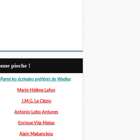
Bonne pioche !
Parmi les écrivains préférés de Wodka
:
Marie-Hélène Lafon
J.M.G. Le Clézio
Antonio Lobo Antunes
Enrique Vila-Matas
Alain Mabanckou