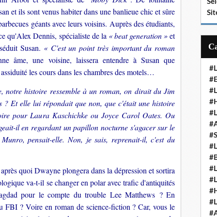
Se
san et ils sont venus habiter dans une banlieue chic et sûre
Sit
barbecues géants avec leurs voisins. Auprès des étudiants,
 qu'Alex Dennis, spécialiste de la
« beat generation »
et
 séduit Susan.
« C'est un point très important du roman
ne âme, une voisine, laissera entendre à Susan que
#
assiduité les cours dans les chambres des motels…
#E
e, notre histoire ressemble à un roman, on dirait du Jim
#
 ? Et elle lui répondait que non, que c'était une histoire
#H
#
oire pour Laura Kaschichke ou Joyce Carol Oates. Ou
#
eait-il en regardant un papillon nocturne s'agacer sur le
#
 Munro, pensait-elle. Non, je sais, reprenait-il, c'est du
#
#
, après quoi Dwayne plongera dans la dépression et sortira
#
#
gique va-t-il se changer en polar avec trafic d'antiquités
#
Bagdad pour le compte du trouble Lee Matthews ? En
#
 FBI ? Voire en roman de science-fiction ? Car, vous le
#