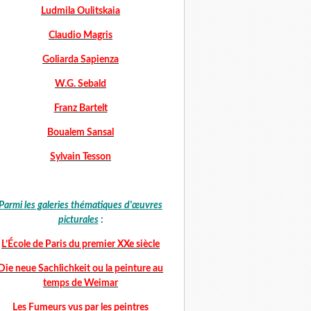
Ludmila Oulitskaia
Claudio Magris
Goliarda Sapienza
W.G. Sebald
Franz Bartelt
Boualem Sansal
Sylvain Tesson
Parmi les galeries thématiques d'œuvres
picturales
:
L’École de Paris du premier XXe siècle
Die neue Sachlichkeit ou la peinture au
temps de Weimar
Les Fumeurs vus par les peintres