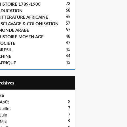
73
HISTOIRE 1789-1900
68
EDUCATION
65
LITTERATURE AFRICAINE
57
ESCLAVAGE & COLONISATION
57
MONDE ARABE
48
HISTOIRE MOYEN AGE
47
SOCIETE
45
BRESIL
44
CHINE
43
AFRIQUE
Archives
26
2
Août
7
Juillet
7
Juin
9
Mai