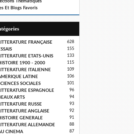
lections Thematiques
es Et Blogs Favoris
Catégories
628
LITTERATURE FRANÇAISE
155
SSAIS
133
LITTERATURE ETATS-UNIS
115
ISTOIRE 1900 - 2000
109
LITTERATURE ITALIENNE
106
AMERIQUE LATINE
101
SCIENCES SOCIALES
96
LITTERATURE ESPAGNOLE
94
BEAUX ARTS
93
LITTERATURE RUSSE
92
LITTERATURE ANGLAISE
91
HISTOIRE GENERALE
88
LITTERATURE ALLEMANDE
87
AU CINEMA