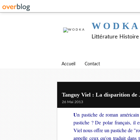
W O D K A
Littérature Histoir
Accueil
Contact
Tanguy Viel : La disparition de 
26 Mai 2013
U
n pastiche de roman américain
pastiche ? De polar français, il
Viel nous offre un pastiche de "r
appelle ceux qu'on traduit dans 