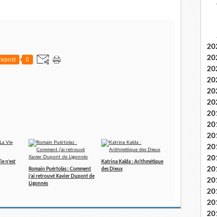
20
20
epost
0
20
20
20
20
20
20
20
20
20
ie n’est
Katrina Kalda : Arithmétique
20
Romain Puértolas : Comment
des Dieux
j’ai retrouvé Xavier Dupont de
20
Ligonnès
20
20
20