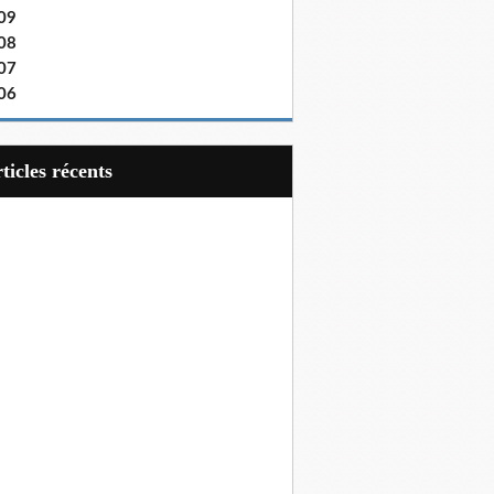
09
08
07
06
articles récents