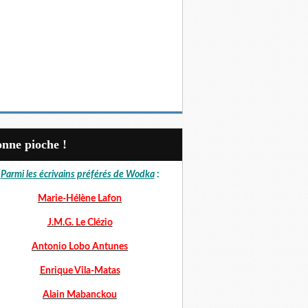
Bonne pioche !
Parmi les écrivains préférés de Wodka
:
Marie-Hélène Lafon
J.M.G. Le Clézio
Antonio Lobo Antunes
Enrique Vila-Matas
Alain Mabanckou