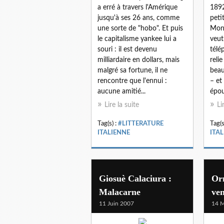
a erré à travers l'Amérique
1892
jusqu'à ses 26 ans, comme
peti
une sorte de "hobo". Et puis
Mont
le capitalisme yankee lui a
veut
souri : il est devenu
télé
milliardaire en dollars, mais
reli
malgré sa fortune, il ne
beau
rencontre que l'ennui :
– et
aucune amitié...
épou
Lire la suite
Li
Tag(s) :
#LITTERATURE
Tag(s
ITALIENNE
ITA
Giosuè Calaciura :
Orn
Malacarne
ven
11 Juin 2007
14 M