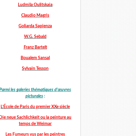
Ludmila Oulitskaia
Claudio Magris
Goliarda Sapienza
W.G. Sebald
Franz Bartelt
Boualem Sansal
Sylvain Tesson
Parmi les galeries thématiques d'œuvres
picturales
:
L’École de Paris du premier XXe siècle
Die neue Sachlichkeit ou la peinture au
temps de Weimar
Les Fumeurs vus par les peintres