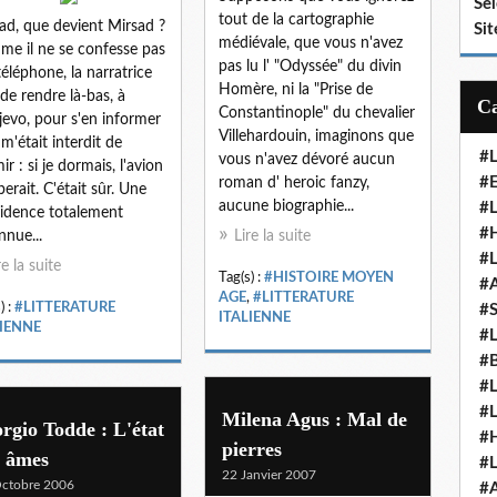
Se
tout de la cartographie
ad, que devient Mirsad ?
Sit
médiévale, que vous n'avez
e il ne se confesse pas
pas lu l' "Odyssée" du divin
téléphone, la narratrice
Homère, ni la "Prise de
 de rendre là-bas, à
Constantinople" du chevalier
jevo, pour s'en informer
Villehardouin, imaginons que
l m'était interdit de
#
vous n'avez dévoré aucun
ir : si je dormais, l'avion
#E
roman d' heroic fanzy,
erait. C'était sûr. Une
aucune biographie...
#
idence totalement
#H
nnue...
Lire la suite
#
re la suite
Tag(s) :
#HISTOIRE MOYEN
#
AGE
,
#LITTERATURE
) :
#LITTERATURE
#
ITALIENNE
LIENNE
#
#
#
#
Milena Agus : Mal de
rgio Todde : L'état
#
pierres
s âmes
#
22 Janvier 2007
ctobre 2006
#