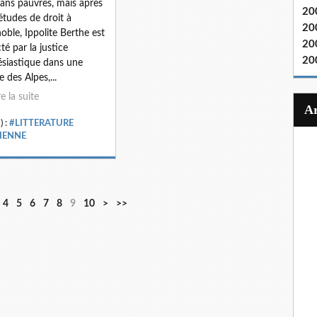
ans pauvres, mais après
20
études de droit à
20
oble, Ippolite Berthe est
20
cté par la justice
20
ésiastique dans une
e des Alpes,...
re la suite
) :
#LITTERATURE
LIENNE
4
5
6
7
8
9
10
>
>>