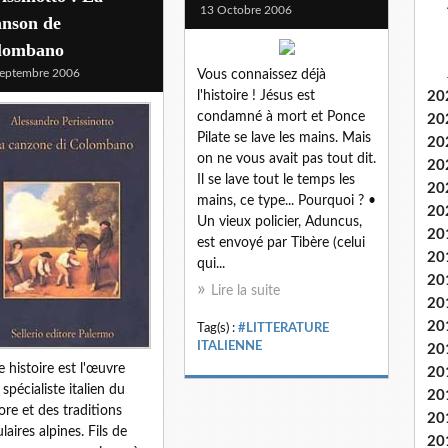
13 Octobre 2006
anson de
lombano
eptembre 2006
Vous connaissez déjà
l'histoire ! Jésus est
20
condamné à mort et Ponce
20
Pilate se lave les mains. Mais
20
on ne vous avait pas tout dit.
20
Il se lave tout le temps les
20
mains, ce type... Pourquoi ? •
20
Un vieux policier, Aduncus,
20
est envoyé par Tibère (celui
20
qui...
20
Lire la suite
20
20
Tag(s) :
#LITTERATURE
ITALIENNE
20
e histoire est l'œuvre
20
 spécialiste italien du
20
lore et des traditions
20
laires alpines. Fils de
20