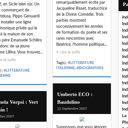
i
remarquablement écrite par
P
, en Sicile bien sûr. Un
l
Jacqueline Risset, traductrice
t commerçant de
de la Divine Comédie. Trois
elusa, Pippo Genuardi
Ind
parties montrent
 installer une ligne
Ind
successivement les années
phonique privée qui le
Ind
de formation du poète et ses
e à la maison de son
Ind
rares rencontres avec
-père Emanuele Schiliro
Ind
Béatrice, l'homme politique...
 donc de sa jeune
In
se Lillina. Vous trouvez...
Lire la suite
Ind
re la suite
Tag(s) :
#LITTERATURE
Ind
ITALIENNE
,
#BIOGRAPHIES
In
) :
#LITTERATURE
LIENNE
In
In
Ind
Umberto ECO :
Ind
ela Vorpsi : Vert
Baudolino
In
in !
12 Septembre 2007
In
La
ars 2007
Pho
Supposons que vous ignorez