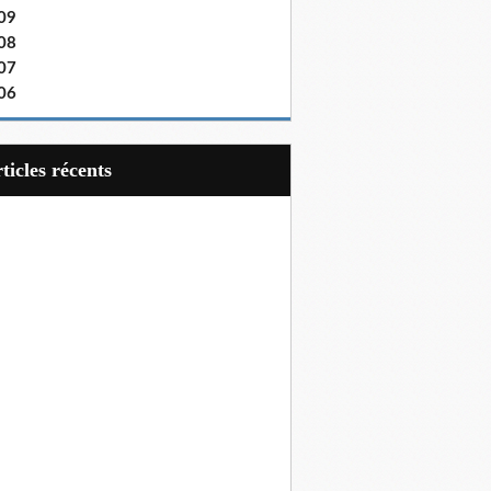
09
08
07
06
articles récents