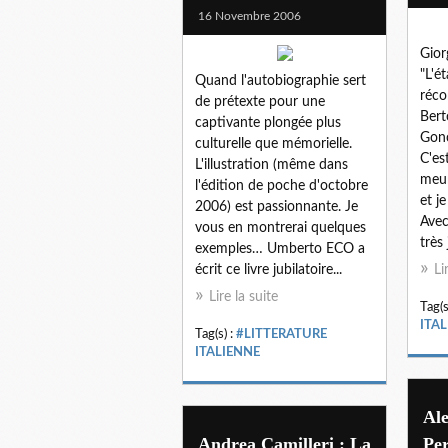
16 Novembre 2006
Gior
"L'é
Quand l'autobiographie sert
réco
de prétexte pour une
Bert
captivante plongée plus
Gonc
culturelle que mémorielle.
C'es
L'illustration (même dans
meur
l'édition de poche d'octobre
et j
2006) est passionnante. Je
Avec
vous en montrerai quelques
très j
exemples… Umberto ECO a
écrit ce livre jubilatoire...
Li
Lire la suite
Tag(s
ITA
Tag(s) :
#LITTERATURE
ITALIENNE
Al
Andrea Camilleri : La
Per