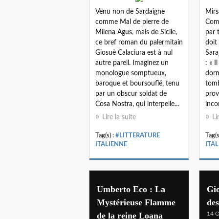
Venu non de Sardaigne
Mirs
comme Mal de pierre de
Comm
Milena Agus, mais de Sicile,
par 
ce bref roman du palermitain
doit
Giosuè Calaciura est à nul
Sara
autre pareil. Imaginez un
: « I
monologue somptueux,
dorm
baroque et boursouflé, tenu
tomb
par un obscur soldat de
prov
Cosa Nostra, qui interpelle...
inco
Lire la suite
Li
Tag(s) :
#LITTERATURE
Tag(s
ITALIENNE
ITA
Umberto Eco : La
Gio
Mystérieuse Flamme
de
de la reine Loana
14 O