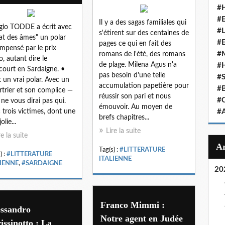
#
#
Il y a des sagas familiales qui
gio TODDE a écrit avec
#
s'étirent sur des centaines de
tat des âmes" un polar
#
pages ce qui en fait des
mpensé par le prix
#
romans de l'été, des romans
o, autant dire le
de plage. Milena Agus n'a
#
ourt en Sardaigne. •
pas besoin d'une telle
#
t un vrai polar. Avec un
accumulation papetière pour
#
trier et son complice —
réussir son pari et nous
#
e ne vous dirai pas qui.
émouvoir. Au moyen de
 trois victimes, dont une
#
brefs chapitres...
olie...
Lire la suite
re la suite
Tag(s) :
#LITTERATURE
) :
#LITTERATURE
ITALIENNE
LIENNE
,
#SARDAIGNE
20
Franco Mimmi :
essandro
Notre agent en Judée
issinotto : La