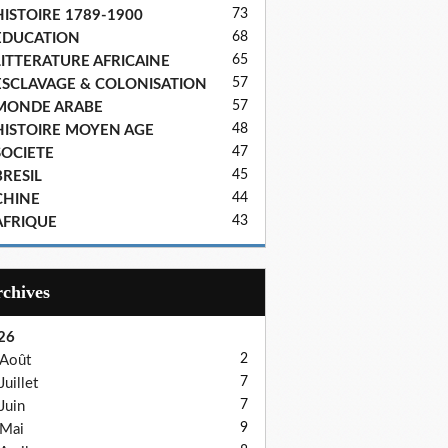
73
HISTOIRE 1789-1900
68
EDUCATION
65
LITTERATURE AFRICAINE
57
ESCLAVAGE & COLONISATION
57
MONDE ARABE
48
HISTOIRE MOYEN AGE
47
SOCIETE
45
BRESIL
44
CHINE
43
AFRIQUE
Archives
26
2
Août
7
Juillet
7
Juin
9
Mai