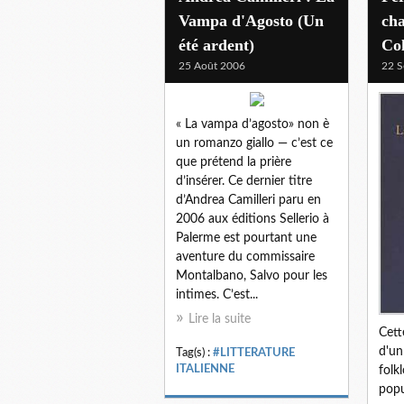
Vampa d'Agosto (Un
ch
été ardent)
Co
25 Août 2006
22 S
« La vampa d’agosto» non è
un romanzo giallo — c’est ce
que prétend la prière
d’insérer. Ce dernier titre
d’Andrea Camilleri paru en
2006 aux éditions Sellerio à
Palerme est pourtant une
aventure du commissaire
Montalbano, Salvo pour les
intimes. C’est...
Lire la suite
Cett
d'un
Tag(s) :
#LITTERATURE
ITALIENNE
folk
popu