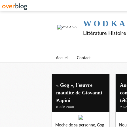
W O D K A
Littérature Histoir
Accueil
Contact
litterature italienne
« Gog », l'œuvre
And
maudite de Giovanni
con
Papini
tél
8 Juin 2008
9 D
Moche de sa personne, Gog
Nou