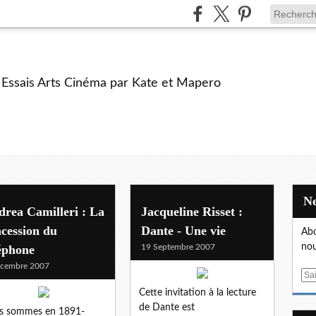
e Essais Arts Cinéma par Kate et Mapero
rea Camilleri : La
Jacqueline Risset :
cession du
Dante - Une vie
Abo
nou
éphone
19 Septembre 2007
écembre 2007
E
m
Cette invitation à la lecture
a
de Dante est
s sommes en 1891-