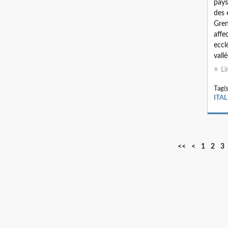
pays
des 
Gren
affe
eccl
vallé
Li
Tag(s
ITA
<<
<
1
2
3