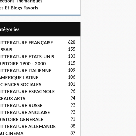
lections Thematiques
es Et Blogs Favoris
Catégories
628
LITTERATURE FRANÇAISE
155
SSAIS
133
LITTERATURE ETATS-UNIS
115
ISTOIRE 1900 - 2000
109
LITTERATURE ITALIENNE
106
AMERIQUE LATINE
101
SCIENCES SOCIALES
96
LITTERATURE ESPAGNOLE
94
BEAUX ARTS
93
LITTERATURE RUSSE
92
LITTERATURE ANGLAISE
91
HISTOIRE GENERALE
88
LITTERATURE ALLEMANDE
87
AU CINEMA