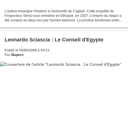
L'auteur enseigne l'Histoire à l'université de Cagliari. Cette enquête de
l'inspecteur Serra nous emmène en Ethiopie, en 1937. L'empire du négus a
été conquis en deux ans par l'armée italienne. La jonction territoriale entre
Somalie et Erythrée est ainsi...
Leonardo Sciascia : Le Conseil d'Egypte
Publié le 08/06/2009 à 09:21
Par
Mapero