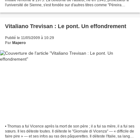
l'université de Sienne, s'est fondée sur d'autres titres comme "Péreira
prétend" ou "Nocturne indien"...
Vitaliano Trevisan : Le pont. Un effondrement
Publié le 11/05/2009 à 10:29
Par
Mapero
• Thomas a fui Vicence après la mort de son père ; il a fui sa mère, il a fui ses
sœurs. Il les déteste toutes. Il déteste le "Giornale di Vicenza" — « difficile de
faire pire » — et ses infos au ras des pâquerettes. Il déteste l'Italie, sa langue