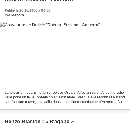
Publié le 20/10/2008 à 06:00
Par
Mapero
La télévision retransmet la soirée des Oscars. À l'écran surgit Angelina Jolie
: elle porte un tailleur-pantalon en satin blanc. Pasquale le reconnaît aussitôt
car c'est son œuvre, il travaille dans un atelier de confection d'Arzano… Au
Nord de Naples,...
Renzo Biasion : « S'agapo »