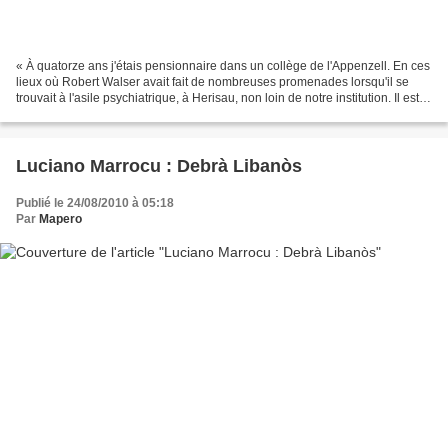
« À quatorze ans j'étais pensionnaire dans un collège de l'Appenzell. En ces
lieux où Robert Walser avait fait de nombreuses promenades lorsqu'il se
trouvait à l'asile psychiatrique, à Herisau, non loin de notre institution. Il est
mort dans la neige.»...
Luciano Marrocu : Debrà Libanòs
Publié le 24/08/2010 à 05:18
Par
Mapero