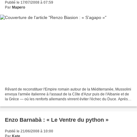
Publié le 17/07/2008 à 07:59
Par
Mapero
Rêvant de reconstituer l'Empire romain autour de la Méditerranée, Mussolini
envoya l'armée italienne à l'assaut de la Côte d'Azur puis de l'Albanie et de
la Grèce — où les renforts allemands vinrent éviter l'échec du Duce. Après
que la Wehrmacht eut conquis...
Enzo Barnabà : « Le Ventre du python »
Publié le 21/06/2008 à 10:00
Par
Kate