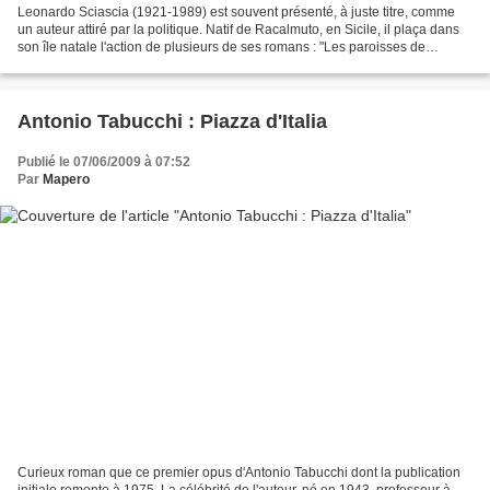
Leonardo Sciascia (1921-1989) est souvent présenté, à juste titre, comme
un auteur attiré par la politique. Natif de Racalmuto, en Sicile, il plaça dans
son île natale l'action de plusieurs de ses romans : "Les paroisses de
Regalpetra", "Les Oncles de...
Antonio Tabucchi : Piazza d'Italia
Publié le 07/06/2009 à 07:52
Par
Mapero
Curieux roman que ce premier opus d'Antonio Tabucchi dont la publication
initiale remonte à 1975. La célébrité de l'auteur, né en 1943, professeur à