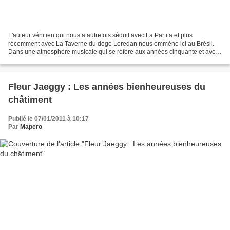
L'auteur vénitien qui nous a autrefois séduit avec La Partita et plus
récemment avec La Taverne du doge Loredan nous emmène ici au Brésil.
Dans une atmosphère musicale qui se réfère aux années cinquante et avec
des références au film Le faucon maltais...
Fleur Jaeggy : Les années bienheureuses du
châtiment
Publié le 07/01/2011 à 10:17
Par
Mapero