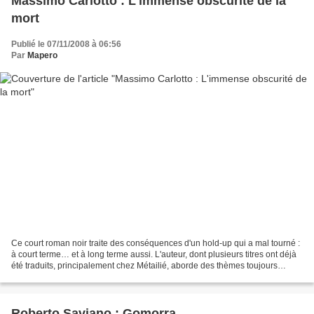
Massimo Carlotto : L'immense obscurité de la
mort
Publié le 07/11/2008 à 06:56
Par
Mapero
Ce court roman noir traite des conséquences d'un hold-up qui a mal tourné :
à court terme… et à long terme aussi. L'auteur, dont plusieurs titres ont déjà
été traduits, principalement chez Métailié, aborde des thèmes toujours
actuels dans notre société...
Roberto Saviano : Gomorra