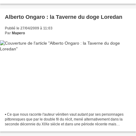
qui...
Alberto Ongaro : la Taverne du doge Loredan
Publié le 27/04/2009 à 11:03
Par
Mapero
• Ce que nous raconte l'auteur vénitien vaut autant par ses personnages
pittoresques que par le double fil du récit, mené alternativement dans la
seconde décennie du XIXe siècle et dans une période récente mais
imprécise du XXe siècle. En effet, le livre...