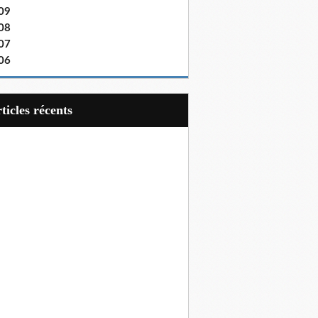
09
08
07
06
articles récents