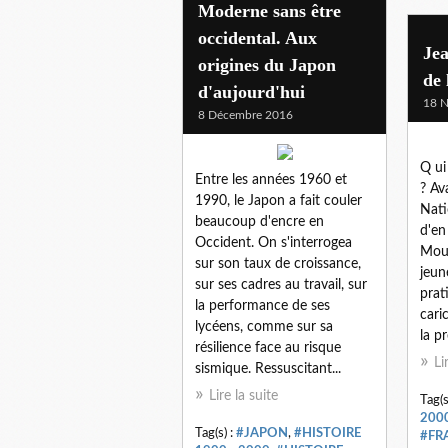
Moderne sans être
occidental. Aux
Jea
origines du Japon
de 
d'aujourd'hui
18 
8 Décembre 2016
Q ui
Entre les années 1960 et
? Av
1990, le Japon a fait couler
Nati
beaucoup d'encre en
d'en
Occident. On s'interrogea
Moul
sur son taux de croissance,
jeun
sur ses cadres au travail, sur
prat
la performance de ses
cari
lycéens, comme sur sa
la pr
résilience face au risque
Li
sismique. Ressuscitant...
Lire la suite
Tag(s
200
Tag(s) :
#JAPON
,
#HISTOIRE
#FR