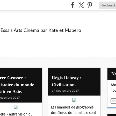
e Essais Arts Cinéma par Kate et Mapero
rre Grosser :
Régis Debray :
istoire du monde
Civilisation.
Abo
nou
fait en Asie.
17 Septembre 2017
Décembre 2017
E
m
Les manuels de géographie
a
des élèves de Terminale sont
elle « autre vision du