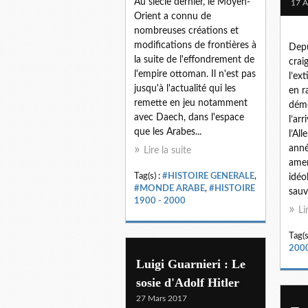
Au siècle dernier, le Moyen-
17 A
Orient a connu de
nombreuses créations et
modifications de frontières à
Depu
la suite de l'effondrement de
crai
l'empire ottoman. Il n'est pas
l’ex
jusqu'à l'actualité qui les
en r
remette en jeu notamment
démo
avec Daech, dans l'espace
l’ar
que les Arabes...
l’Al
anné
Lire la suite
amen
Tag(s) :
#HISTOIRE GENERALE
,
idéo
#MONDE ARABE
,
#HISTOIRE
sauve
1900 - 2000
Li
Tag(s
200
Luigi Guarnieri : Le
sosie d'Adolf Hitler
27 Mars 2017