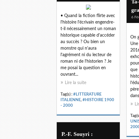
Ta-
gr
• Quand la fiction flirte avec
6 Fé
l'histoire l'écrivain engendre-
t-il nécessairement un roman
historique capable d'accéder
On g
au succès ? Ou bien un
Une 
monstre qui n'aura
2016
l'agrément ni du lecteur de
exhor
roman ni de l'historien ? Je
pour
me posai la question en
que 
ouvrant...
histo
Lire la suite
l’éd
père
Tag(s) :
#LITTERATURE
dans
ITALIENNE
,
#HISTOIRE 1900
Li
- 2000
Tag(s
UNI
200
P.-F. Souyri :