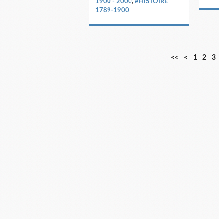
1900 - 2000
,
#HISTOIRE
1789-1900
<<
<
1
2
3