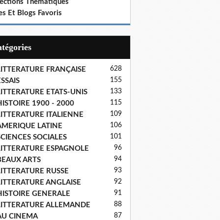
lections Thematiques
es Et Blogs Favoris
Catégories
628
LITTERATURE FRANÇAISE
155
SSAIS
133
LITTERATURE ETATS-UNIS
115
ISTOIRE 1900 - 2000
109
LITTERATURE ITALIENNE
106
AMERIQUE LATINE
101
SCIENCES SOCIALES
96
LITTERATURE ESPAGNOLE
94
BEAUX ARTS
93
LITTERATURE RUSSE
92
LITTERATURE ANGLAISE
91
HISTOIRE GENERALE
88
LITTERATURE ALLEMANDE
87
AU CINEMA