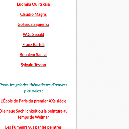
Ludmila Oulitskaia
Claudio Magris
Goliarda Sapienza
W.G. Sebald
Franz Bartelt
Boualem Sansal
Sylvain Tesson
Parmi les galeries thématiques d'œuvres
picturales
:
L’École de Paris du premier XXe siècle
Die neue Sachlichkeit ou la peinture au
temps de Weimar
Les Fumeurs vus par les peintres