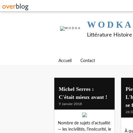
W O D K A
Littérature Histoir
Accueil
Contact
histoire 1900 - 2000
Michel Serres :
Pie
C'était mieux avant !
L'h
9 Janvier 2018
se 
26 
Nombre de sujets d'actualité
— les incivilités, l'insécurité, le
À qu