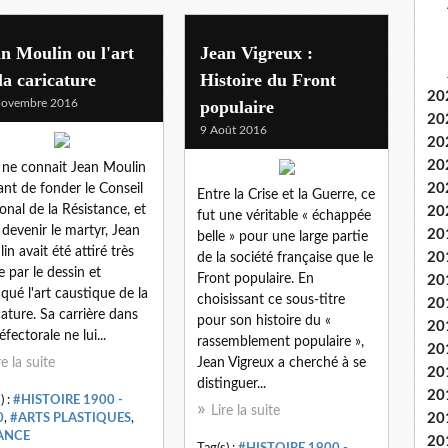
n Moulin ou l'art
Jean Vigreux :
la caricature
Histoire du Front
20
Novembre 2016
populaire
20
9 Août 2016
20
20
 ne connait Jean Moulin
20
ant de fonder le Conseil
Entre la Crise et la Guerre, ce
onal de la Résistance, et
20
fut une véritable « échappée
 devenir le martyr, Jean
20
belle » pour une large partie
in avait été attiré très
20
de la société française que le
e par le dessin et
Front populaire. En
20
iqué l'art caustique de la
choisissant ce sous-titre
20
cature. Sa carrière dans
pour son histoire du «
20
éfectorale ne lui...
rassemblement populaire »,
20
re la suite
Jean Vigreux a cherché à se
20
distinguer...
20
) :
#HISTOIRE 1900 -
Lire la suite
20
0
,
#ARTS PLASTIQUES
,
ANCE
20
Tag(s) :
#HISTOIRE 1900 -