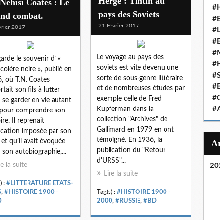
Hergé : Tintin au
Nehisi Coates : Le
#
pays des Soviets
and combat.
#
21 Février 2017
vrier 2017
#
#
#
Le voyage au pays des
arde le souvenir d’ «
#
soviets est vite devenu une
colère noire », publié en
#
sorte de sous-genre littéraire
, où T.N. Coates
#
et de nombreuses études par
tait son fils à lutter
#
exemple celle de Fred
 se garder en vie autant
Kupferman dans la
#
pour comprendre son
collection "Archives" de
ire. Il reprenait
Gallimard en 1979 en ont
ucation imposée par son
témoigné. En 1936, la
 et qu’il avait évoquée
publication du "Retour
 son autobiographie,...
d'URSS"...
re la suite
20
Lire la suite
) :
#LITTERATURE ETATS-
S
,
#HISTOIRE 1900 -
Tag(s) :
#HISTOIRE 1900 -
0
2000
,
#RUSSIE
,
#BD