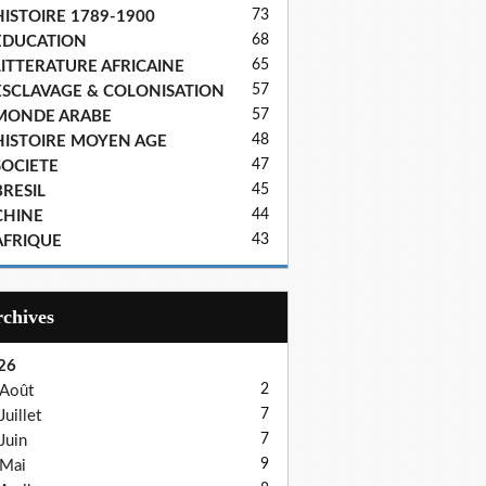
73
HISTOIRE 1789-1900
68
EDUCATION
65
LITTERATURE AFRICAINE
57
ESCLAVAGE & COLONISATION
57
MONDE ARABE
48
HISTOIRE MOYEN AGE
47
SOCIETE
45
BRESIL
44
CHINE
43
AFRIQUE
Archives
26
2
Août
7
Juillet
7
Juin
9
Mai