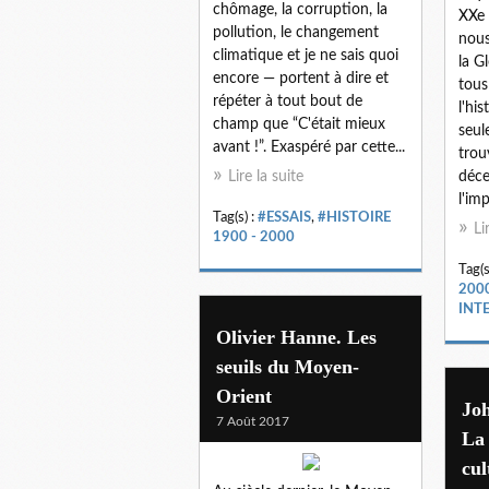
chômage, la corruption, la
XXe 
pollution, le changement
nous
climatique et je ne sais quoi
la G
encore — portent à dire et
tous
répéter à tout bout de
l'hi
champ que “C'était mieux
seul
avant !”. Exaspéré par cette...
trou
Lire la suite
déce
l'imp
Tag(s) :
#ESSAIS
,
#HISTOIRE
Li
1900 - 2000
Tag(s
200
INT
Olivier Hanne. Les
seuils du Moyen-
Orient
Jo
7 Août 2017
La 
cul