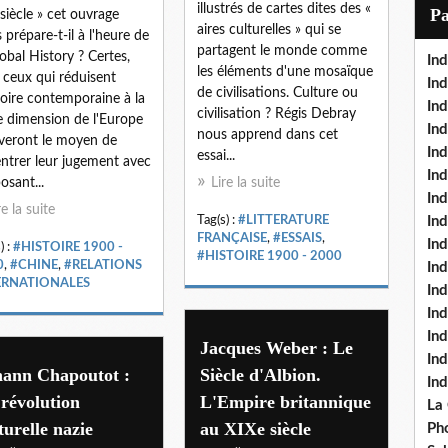
i
illustrés de cartes dites des «
P
siècle » cet ouvrage
l
aires culturelles » qui se
 prépare-t-il à l'heure de
partagent le monde comme
lobal History ? Certes,
Ind
les éléments d'une mosaïque
 ceux qui réduisent
Ind
de civilisations. Culture ou
stoire contemporaine à la
Ind
civilisation ? Régis Debray
e dimension de l'Europe
Ind
nous apprend dans cet
veront le moyen de
Ind
essai...
ntrer leur jugement avec
In
osant...
Lire la suite
Ind
re la suite
Tag(s) :
#LITTERATURE
Ind
FRANÇAISE
,
#ESSAIS
,
In
) :
#HISTOIRE 1900 -
#HISTOIRE 1900 - 2000
0
,
#CHINE
,
#RELATIONS
In
ERNATIONALES
In
Ind
Ind
Jacques Weber : Le
In
hann Chapoutot :
Siècle d'Albion.
In
révolution
L'Empire britannique
La
turelle nazie
au XIXe siècle
Pho