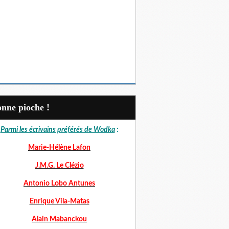
Bonne pioche !
Parmi les écrivains préférés de Wodka
:
Marie-Hélène Lafon
J.M.G. Le Clézio
Antonio Lobo Antunes
Enrique Vila-Matas
Alain Mabanckou