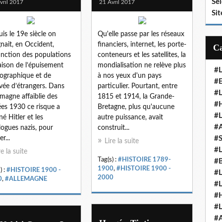
Se
vril 2017
21 Avril 2017
Sit
is le 19e siècle on
Qu'elle passe par les réseaux
gnait, en Occident,
financiers, internet, les porte-
tinction des populations
conteneurs et les satellites, la
aison de l’épuisement
mondialisation ne relève plus
#
graphique et de
à nos yeux d'un pays
#E
rivée d’étrangers. Dans
particulier. Pourtant, entre
#
lemagne affaiblie des
1815 et 1914, la Grande-
#H
es 1930 ce risque a
Bretagne, plus qu'aucune
#
é Hitler et les
autre puissance, avait
#
logues nazis, pour
construit...
r...
#
Lire la suite
#
re la suite
Tag(s) :
#HISTOIRE 1789-
#
1900
,
#HISTOIRE 1900 -
) :
#HISTOIRE 1900 -
#
2000
0
,
#ALLEMAGNE
#
#
#
#