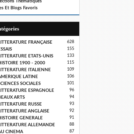
lections Thematiques
es Et Blogs Favoris
Catégories
628
LITTERATURE FRANÇAISE
155
SSAIS
133
LITTERATURE ETATS-UNIS
115
ISTOIRE 1900 - 2000
109
LITTERATURE ITALIENNE
106
AMERIQUE LATINE
101
SCIENCES SOCIALES
96
LITTERATURE ESPAGNOLE
94
BEAUX ARTS
93
LITTERATURE RUSSE
92
LITTERATURE ANGLAISE
91
HISTOIRE GENERALE
88
LITTERATURE ALLEMANDE
87
AU CINEMA