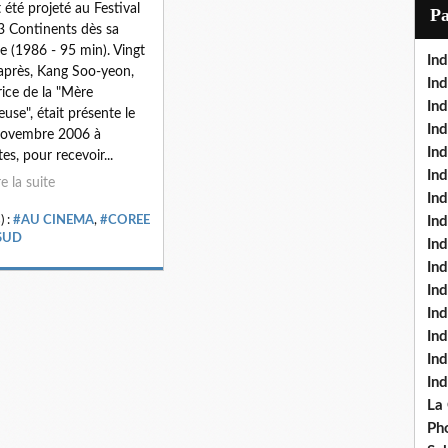
i
t été projeté au Festival
P
l
3 Continents dès sa
ie (1986 - 95 min). Vingt
Ind
après, Kang Soo-yeon,
Ind
trice de la "Mère
Ind
euse", était présente le
Ind
novembre 2006 à
Ind
es, pour recevoir...
In
re la suite
Ind
) :
#AU CINEMA
,
#COREE
Ind
SUD
In
In
In
Ind
Ind
In
In
La
Pho