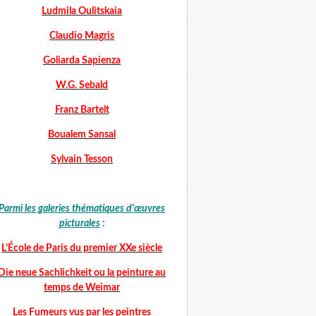
Ludmila Oulitskaia
Claudio Magris
Goliarda Sapienza
W.G. Sebald
Franz Bartelt
Boualem Sansal
Sylvain Tesson
Parmi les galeries thématiques d'œuvres
picturales
:
L’École de Paris du premier XXe siècle
Die neue Sachlichkeit ou la peinture au
temps de Weimar
Les Fumeurs vus par les peintres