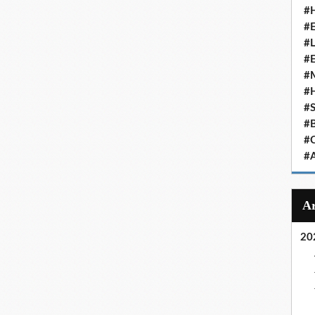
#
#
#
#
#
#
#
#
#
#
20