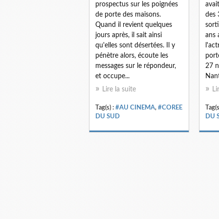
prospectus sur les poignées
avai
de porte des maisons.
des 
Quand il revient quelques
sort
jours après, il sait ainsi
ans 
qu'elles sont désertées. Il y
l'ac
pénètre alors, écoute les
port
messages sur le répondeur,
27 
et occupe...
Nant
Lire la suite
Li
Tag(s) :
#AU CINEMA
,
#COREE
Tag(s
DU SUD
DU 