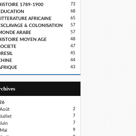
73
HISTOIRE 1789-1900
68
EDUCATION
65
LITTERATURE AFRICAINE
57
ESCLAVAGE & COLONISATION
57
MONDE ARABE
48
HISTOIRE MOYEN AGE
47
SOCIETE
45
BRESIL
44
CHINE
43
AFRIQUE
Archives
26
2
Août
7
Juillet
7
Juin
9
Mai