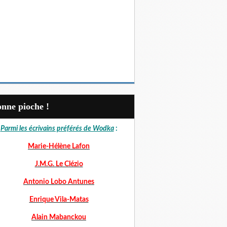
Bonne pioche !
Parmi les écrivains préférés de Wodka
:
Marie-Hélène Lafon
J.M.G. Le Clézio
Antonio Lobo Antunes
Enrique Vila-Matas
Alain Mabanckou