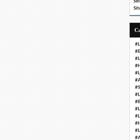
Se
Sit
#
#E
#
#H
#
#
#
#
#
#
#
#
#
#