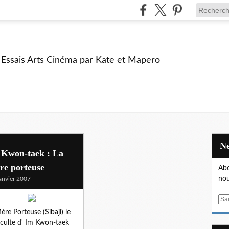
e Essais Arts Cinéma par Kate et Mapero
 Kwon-taek : La
re porteuse
Abo
nou
anvier 2007
E
m
ère Porteuse (Sibaji) le
a
-culte d' Im Kwon-taek