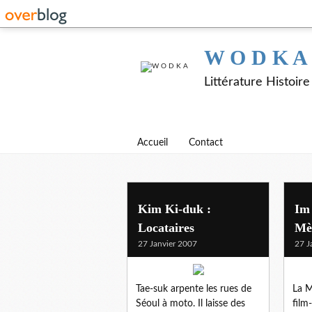
W O D K A
Littérature Histoir
Accueil
Contact
coree du sud
Kim Ki-duk :
Im
Locataires
Mè
27 Janvier 2007
27 J
Tae-suk arpente les rues de
La M
Séoul à moto. Il laisse des
film