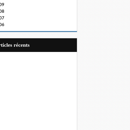
09
08
07
06
articles récents