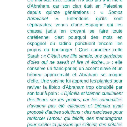
d'Abraham, car son clan était en Palestine
depuis quinze générations :
« Somos
Abravanel »
. Entendons qu'ils sont
sépharades, venus d'une Espagne qui les
chassa jadis en croyant se faire toute
chrétienne, c'est pourquoi des mots en
espagnol ou ladino ponctuent encore les
propos du boulanger ! Quel caractère cette
Sarah :
« C'était une fille simple, une gardeuse
d'oies qui ne savait ni lire ni écrire…»
; elle
conserve un franc-parler, un accent slave et un
hébreu approximatif et Abraham se moque
d'elle. Une voisine lui apprend les plantes pour
raviver la libido d'Abraham trop obnubilé par
son four à pain :
« Djémila et Maman cueillaient
des fleurs sur les pentes, car les camomilles
n'avaient pas été efficaces et Djémila avait
proposé d'autres solutions : des narcisses pour
renforcer l'amour qui faiblit, des mandragores
pour exciter la passion qui s'éteint, des pétales