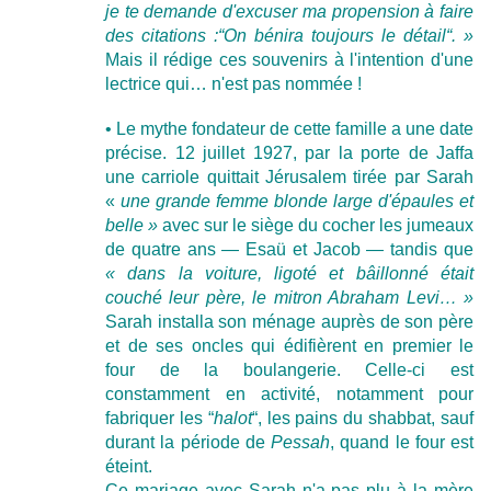
je te demande d'excuser ma propension à faire
des citations :“On bénira toujours le détail“. »
Mais il rédige ces souvenirs à l'intention d'une
lectrice qui… n'est pas nommée !
• Le mythe fondateur de cette famille a une date
précise. 12 juillet 1927, par la porte de Jaffa
une carriole quittait Jérusalem tirée par Sarah
«
une grande femme blonde large d'épaules et
belle »
avec sur le siège du cocher les jumeaux
de quatre ans — Esaü et Jacob — tandis que
« dans la voiture, ligoté et bâillonné était
couché leur père, le mitron Abraham Levi… »
Sarah installa son ménage auprès de son père
et de ses oncles qui édifièrent en premier le
four de la boulangerie. Celle-ci est
constamment en activité, notamment pour
fabriquer les “
halot
“, les pains du shabbat, sauf
durant la période de
Pessah
, quand le four est
éteint.
Ce mariage avec Sarah n'a pas plu à la mère