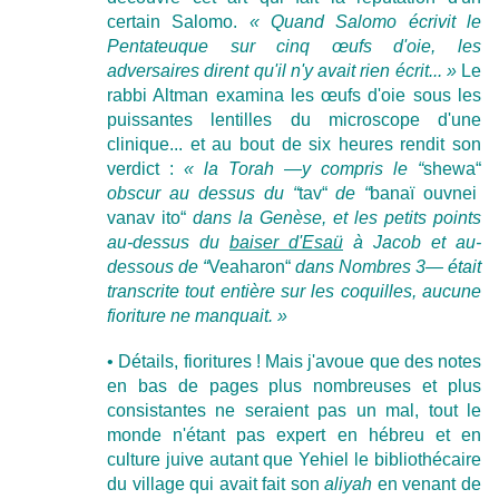
certain Salomo.
« Quand Salomo écrivit le
Pentateuque sur cinq œufs d'oie, les
adversaires dirent qu'il n'y avait rien écrit... »
Le
rabbi Altman examina les œufs d'oie sous les
puissantes lentilles du microscope d'une
clinique... et au bout de six heures rendit son
verdict :
« la Torah —y compris le “
shewa“
obscur au dessus du “
tav“
de “
banaï ouvnei
vanav ito“
dans la Genèse, et les petits points
au-dessus du
baiser d'Esaü
à Jacob et au-
dessous de “
Veaharon“
dans Nombres 3— était
transcrite tout entière sur les coquilles, aucune
fioriture ne manquait. »
• Détails, fioritures ! Mais j'avoue que des notes
en bas de pages plus nombreuses et plus
consistantes ne seraient pas un mal, tout le
monde n'étant pas expert en hébreu et en
culture juive autant que Yehiel le bibliothécaire
du village qui avait fait son
aliyah
en venant de