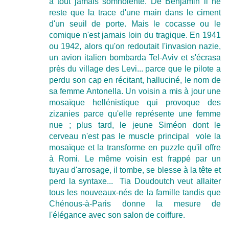
à tout jamais somnolente. De Benjamin il ne
reste que la trace d'une main dans le ciment
d'un seuil de porte. Mais le cocasse ou le
comique n'est jamais loin du tragique. En 1941
ou 1942, alors qu'on redoutait l'invasion nazie,
un avion italien bombarda Tel-Aviv et s'écrasa
près du village des Levi... parce que le pilote a
perdu son cap en récitant, halluciné, le nom de
sa femme Antonella. Un voisin a mis à jour une
mosaïque hellénistique qui provoque des
zizanies parce qu'elle représente une femme
nue ; plus tard, le jeune Siméon dont le
cerveau n'est pas le muscle principal vole la
mosaïque et la transforme en puzzle qu'il offre
à Romi. Le même voisin est frappé par un
tuyau d'arrosage, il tombe, se blesse à la tête et
perd la syntaxe... Tia Doudoutch veut allaiter
tous les nouveaux-nés de la famille tandis que
Chénous-à-Paris donne la mesure de
l'élégance avec son salon de coiffure.