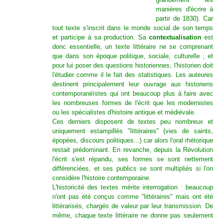
manières d'écrire à
partir de 1830). Car
tout texte s'inscrit dans le monde social de son temps
et participe à sa production. Sa
contextualisation
est
donc essentielle, un texte littéraire ne se comprenant
que dans son époque politique, sociale, culturelle ; et
pour lui poser des questions historiennes, l'historien doit
l'étudier comme il le fait des statistiques. Les auteures
destinent principalement leur ouvrage aux historiens
contemporanéïstes qui ont beaucoup plus à faire avec
les nombreuses formes de l'écrit que les modernistes
ou les spécialistes d'histoire antique et médiévale.
Ces derniers disposent de textes peu nombreux et
uniquement estampillés "littéraires" (vies de saints,
épopées, discours politiques...) car alors l'oral rhétorique
restait prédominant. En revanche, depuis la Révolution
l'écrit s'est répandu, ses formes se sont nettement
différenciées, et ses publics se sont multipliés si l'on
considère l'histoire contemporaine.
L'historicité des textes mérite interrogation : beaucoup
n'ont pas été conçus comme "littéraires" mais ont été
littérarisés, chargés de valeur par leur transmission. De
même, chaque texte littéraire ne donne pas seulement