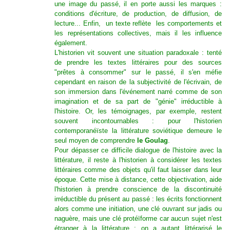
une image du passé, il en porte aussi les marques :
conditions d'écriture, de production, de diffusion, de
lecture... Enfin, un texte reflète les comportements et
les représentations collectives, mais il les influence
également.
L'historien vit souvent une situation paradoxale : tenté
de prendre les textes littéraires pour des sources
"prêtes à consommer" sur le passé, il s'en méfie
cependant en raison de la subjectivité de l'écrivain, de
son immersion dans l'événement narré comme de son
imagination et de sa part de "génie" irréductible à
l'histoire. Or, les témoignages, par exemple, restent
souvent incontournables : pour l'historien
contemporanéïste la littérature soviétique demeure le
seul moyen de comprendre
le Goulag
.
Pour dépasser ce difficile dialogue de l'histoire avec la
littérature, il reste à l'historien à considérer les textes
littéraires comme des objets qu'il faut laisser dans leur
époque. Cette mise à distance, cette objectivation, aide
l'historien à prendre conscience de la discontinuité
irréductible du présent au passé : les écrits fonctionnent
alors comme une initiation, une clé ouvrant sur jadis ou
naguère, mais une clé protéïforme car aucun sujet n'est
étranger à la littérature : on a autant littérarisé le