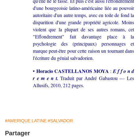
qu'elle ne le fasse. Et puis c'est aussi l'effondrement
d'une bourgeoisie latino-américaine liée au pouvoir
autoritaire d'un autre temps, avec en toile de fond la
disparition d'une grande propriété agricole. Moins
violent que la plupart de ses autres romans, cet
"Effondrement" fait davantage place à la
psychologie des (principaux) personnages et
marque peut-être pour cette raison un tournant dans
l'écriture du génial salvadorien.
• Horacio CASTELLANOS MOYA
:
E f f o n d
r e m e n t.
Traduit par André Gabastou —
Les
Allusifs, 2010, 212 pages.
#AMERIQUE LATINE
#SALVADOR
Partager