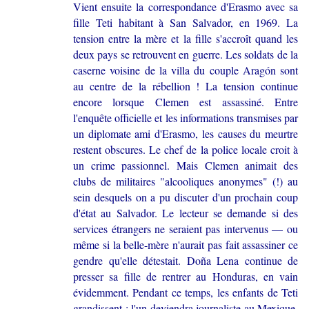
Vient ensuite la correspondance d'Erasmo avec sa
fille Teti habitant à San Salvador, en 1969. La
tension entre la mère et la fille s'accroît quand les
deux pays se retrouvent en guerre. Les soldats de la
caserne voisine de la villa du couple Aragón sont
au centre de la rébellion ! La tension continue
encore lorsque Clemen est assassiné. Entre
l'enquête officielle et les informations transmises par
un diplomate ami d'Erasmo, les causes du meurtre
restent obscures. Le chef de la police locale croit à
un crime passionnel. Mais Clemen animait des
clubs de militaires "alcooliques anonymes" (!) au
sein desquels on a pu discuter d'un prochain coup
d'état au Salvador. Le lecteur se demande si des
services étrangers ne seraient pas intervenus — ou
même si la belle-mère n'aurait pas fait assassiner ce
gendre qu'elle détestait. Doña Lena continue de
presser sa fille de rentrer au Honduras, en vain
évidemment. Pendant ce temps, les enfants de Teti
grandissent ; l'un deviendra journaliste au Mexique,