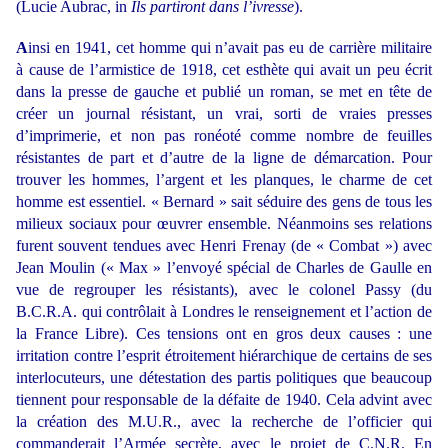
(Lucie Aubrac, in
Ils partiront dans l’ivresse
).
A
insi en 1941, cet homme qui n’avait pas eu de carrière militaire
à cause de l’armistice de 1918, cet esthète qui avait un peu écrit
dans la presse de gauche et publié un roman, se met en tête de
créer un journal résistant, un vrai, sorti de vraies presses
d’imprimerie, et non pas ronéoté comme nombre de feuilles
résistantes de part et d’autre de la ligne de démarcation. Pour
trouver les hommes, l’argent et les planques, le charme de cet
homme est essentiel. « Bernard » sait séduire des gens de tous les
milieux sociaux pour œuvrer ensemble. Néanmoins ses relations
furent souvent tendues avec Henri Frenay (de « Combat ») avec
Jean Moulin (« Max » l’envoyé spécial de Charles de Gaulle en
vue de regrouper les résistants), avec le colonel Passy (du
B.C.R.A. qui contrôlait à Londres le renseignement et l’action de
la France Libre). Ces tensions ont en gros deux causes : une
irritation contre l’esprit étroitement hiérarchique de certains de ses
interlocuteurs, une détestation des partis politiques que beaucoup
tiennent pour responsable de la défaite de 1940. Cela advint avec
la création des M.U.R., avec la recherche de l’officier qui
commanderait l’Armée secrète, avec le projet de C.N.R. En