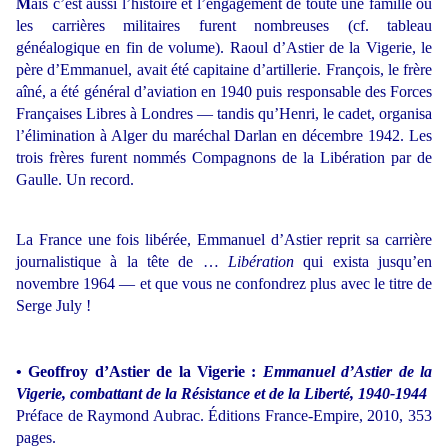
M
ais c’est aussi l’histoire et l’engagement de toute une famille où
les carrières militaires furent nombreuses (cf. tableau
généalogique en fin de volume). Raoul d’Astier de la Vigerie, le
père d’Emmanuel, avait été capitaine d’artillerie. François, le frère
aîné, a été général d’aviation en 1940 puis responsable des Forces
Françaises Libres à Londres — tandis qu’Henri, le cadet, organisa
l’élimination à Alger du maréchal Darlan en décembre 1942. Les
trois frères furent nommés Compagnons de la Libération par de
Gaulle. Un record.
La France une fois libérée, Emmanuel d’Astier reprit sa carrière
journalistique à la tête de …
Libération
qui exista jusqu’en
novembre 1964 — et que vous ne confondrez plus avec le titre de
Serge July !
• Geoffroy d’Astier de la Vigerie :
Emmanuel d’Astier de la
Vigerie, combattant de la Résistance et de la Liberté, 1940-1944
Préface de Raymond Aubrac.
Éditions France-Empire, 2010, 353
pages.