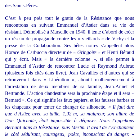
des Saints-Pères.
C
’est à peu près tout le gratin de la Résistance que nous
rencontrons en suivant Emmanuel d’Astier dans sa vie de
résistant. Démobilisé à Marseille en 1940, il tente d’abord de créer
un réseau de propagande contre les « vieillards » de Vichy et la
presse de la Collaboration. Ses bêtes noires s’appellent alors
Horace de Carbuccia directeur de
« Gringoire
» et Henri Béraud
qui y écrit. Mais « la dernière colonne », si elle permet à
Emmanuel d’Astier de rencontrer Lucie et Raymond Aubrac
(plusieurs fois cités dans livre), Jean Cavaillès et d’autres qui se
retrouveront dans « Libération », aboutit malheureusement à
l’arrestation de deux membres de sa famille, Jean-Annet et
Bertrande. L’action clandestine sera la prochaine étape et il sera «
Bernard ». Ce qui signifie les faux papiers, et les fausses barbes et
les chapeaux pour tenter de changer de silhouette. «
Il faut dire
que d’Astier, avec sa taille, 1,92 m, sa maigreur, son allure de
Don Quichotte, était impossible à déguiser. Nous l’appelions
Bernard dans la Résistance, puis Merlin. Il avait de l’Enchanteur
le côté séduisant, courageux, poète, inconscient du danger.
»