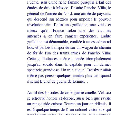
Fuente, issu d'une riche famille puisqu'il a fait des
études de droit à Mexico. Ensuite Pancho Villa, le
général de l'armée du Nord, une armée de paysans,
qui descend sur Mexico pour imposer le pouvoir
révolutionnaire. Enfin une guillotine, une vraie, et
mieux qu'en France selon une des victimes
amenées à en faire l'amère expérience. Ladite
guillotine est démontable, confiée à un escadron ad
hoc, et parfois transportée sur un wagon de chemin
de fer de l'un des trains armés de Pancho Villa.
Cette guillotine est même amenée triomphalement
jusqu'au zocalo dans la capitale pour un dernier
spectacle grandiose. Un truc auquel Trotsky n'allait
même pas penser quelques années plus tard quand
il serait le chef de guerre de Lénine…
Au fil des épisodes de cette guerre cruelle, Velasco
se retrouve honoré et décoré, aussi bien que ravalé
au rang d'aide cuistot. Tourné un jour en ridicule, il
est à quelque temps de là un colonel victorieux qui
parade aux côtés de Pancho Villa et d'Emiliano