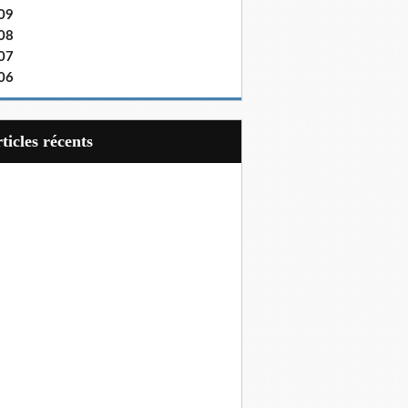
09
08
07
06
articles récents