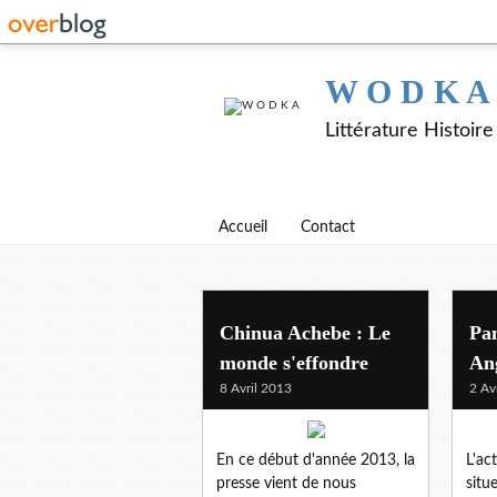
W O D K A
Littérature Histoir
Accueil
Contact
Chinua Achebe : Le
Pan
monde s'effondre
An
8 Avril 2013
2 Av
En ce début d'année 2013, la
L'ac
presse vient de nous
situ