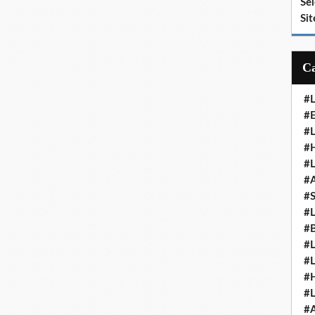
Se
Sit
#
#E
#
#H
#
#
#
#
#
#
#
#
#
#