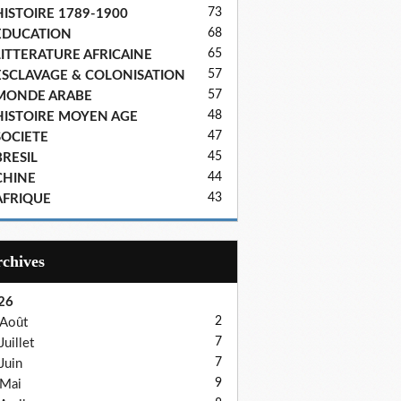
73
HISTOIRE 1789-1900
68
EDUCATION
65
LITTERATURE AFRICAINE
57
ESCLAVAGE & COLONISATION
57
MONDE ARABE
48
HISTOIRE MOYEN AGE
47
SOCIETE
45
BRESIL
44
CHINE
43
AFRIQUE
Archives
26
2
Août
7
Juillet
7
Juin
9
Mai