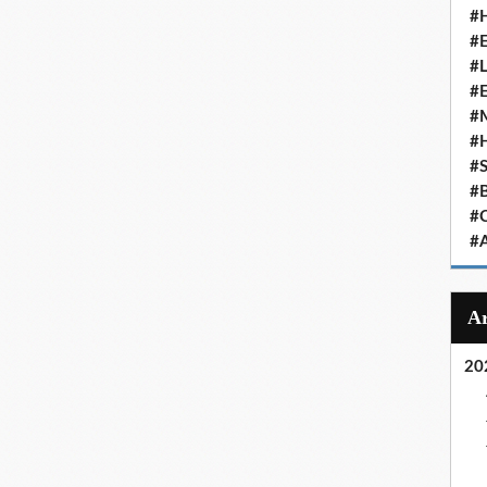
#
#
#
#
#
#
#
#
#
#
20