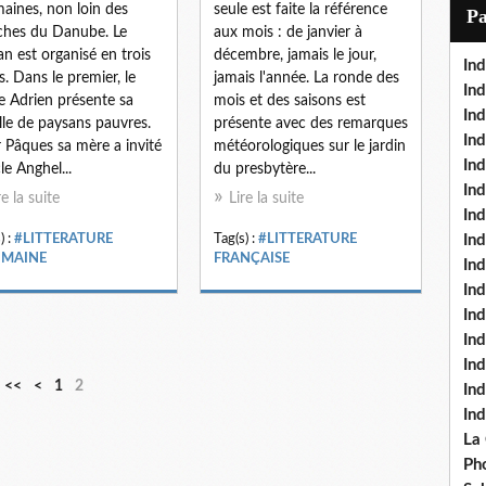
i
aines, non loin des
seule est faite la référence
P
l
hes du Danube. Le
aux mois : de janvier à
n est organisé en trois
décembre, jamais le jour,
Ind
ts. Dans le premier, le
jamais l'année. La ronde des
Ind
e Adrien présente sa
mois et des saisons est
Ind
lle de paysans pauvres.
présente avec des remarques
Ind
 Pâques sa mère a invité
météorologiques sur le jardin
Ind
le Anghel...
du presbytère...
In
re la suite
Lire la suite
Ind
) :
#LITTERATURE
Tag(s) :
#LITTERATURE
Ind
MAINE
FRANÇAISE
In
In
In
Ind
Ind
<<
<
1
2
In
In
La
Pho