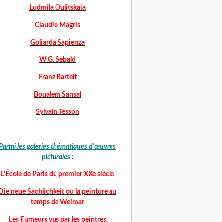
Ludmila Oulitskaia
Claudio Magris
Goliarda Sapienza
W.G. Sebald
Franz Bartelt
Boualem Sansal
Sylvain Tesson
Parmi les galeries thématiques d'œuvres
picturales
:
L’École de Paris du premier XXe siècle
Die neue Sachlichkeit ou la peinture au
temps de Weimar
Les Fumeurs vus par les peintres