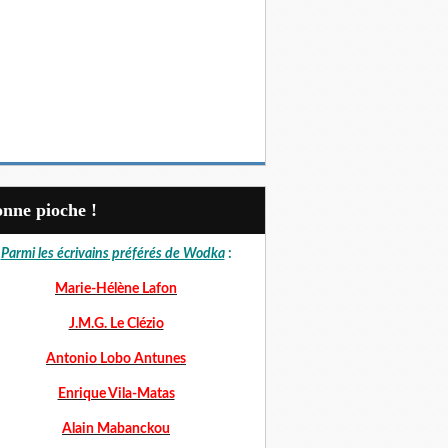
Bonne pioche !
Parmi les écrivains préférés de Wodka
:
Marie-Hélène Lafon
J.M.G. Le Clézio
Antonio Lobo Antunes
Enrique Vila-Matas
Alain Mabanckou