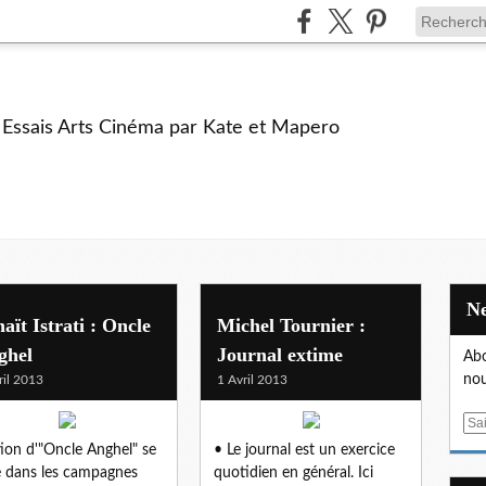
e Essais Arts Cinéma par Kate et Mapero
aït Istrati : Oncle
Michel Tournier :
ghel
Journal extime
Abo
nou
ril 2013
1 Avril 2013
E
m
tion d'"Oncle Anghel" se
• Le journal est un exercice
a
e dans les campagnes
quotidien en général. Ici