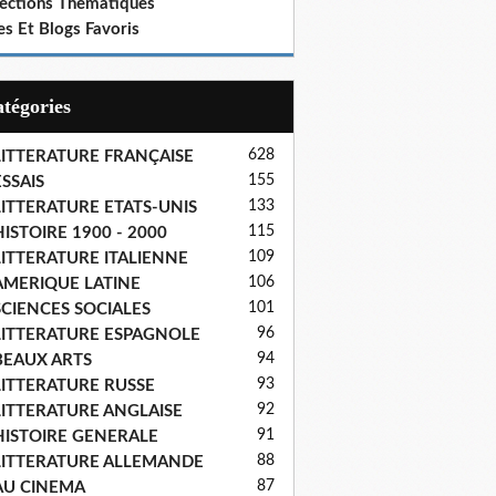
lections Thematiques
es Et Blogs Favoris
Catégories
628
LITTERATURE FRANÇAISE
155
SSAIS
133
LITTERATURE ETATS-UNIS
115
ISTOIRE 1900 - 2000
109
LITTERATURE ITALIENNE
106
AMERIQUE LATINE
101
SCIENCES SOCIALES
96
LITTERATURE ESPAGNOLE
94
BEAUX ARTS
93
LITTERATURE RUSSE
92
LITTERATURE ANGLAISE
91
HISTOIRE GENERALE
88
LITTERATURE ALLEMANDE
87
AU CINEMA