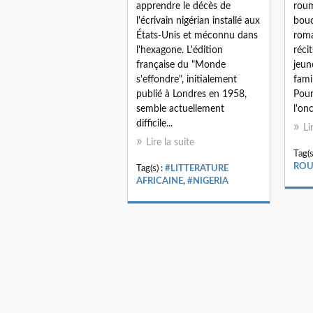
apprendre le décès de
roum
l'écrivain nigérian installé aux
bouc
États-Unis et méconnu dans
roma
l'hexagone. L'édition
réci
française du "Monde
jeun
s'effondre", initialement
fami
publié à Londres en 1958,
Pour
semble actuellement
l'onc
difficile...
Li
Lire la suite
Tag(s
ROU
Tag(s) :
#LITTERATURE
AFRICAINE
,
#NIGERIA