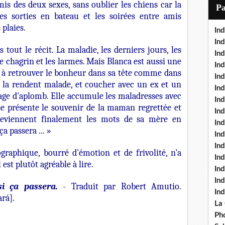
i
is des deux sexes, sans oublier les chiens car la
P
l
 les sorties en bateau et les soirées entre amis
 plaies.
Ind
Ind
tout le récit. La maladie, les derniers jours, les
Ind
e chagrin et les larmes. Mais Blanca est aussi une
Ind
 à retrouver le bonheur dans sa tête comme dans
Ind
ue la rendent malade, et coucher avec un ex et un
In
age d'aplomb. Elle accumule les maladresses avec
Ind
se présente le souvenir de la maman regrettée et
Ind
 reviennent finalement les mots de sa mère en
In
a passera ... »
In
In
raphique, bourré d'émotion et de frivolité, n'a
Ind
 est plutôt agréable à lire.
Ind
In
i ça passera.
- Traduit par Robert Amutio.
In
rá].
La
Pho