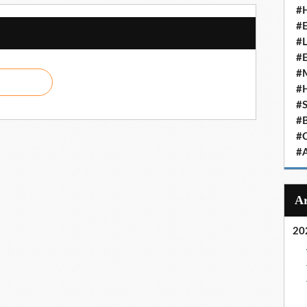
#
#
#
#
#
#
#
#
#
#
20