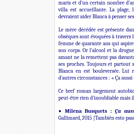
maris et d'un certain nombre d'am
villa est accueillante. La plage,
devraient aider Blanca à penser ses
Le mère décédée est présente dans 
obsèques sont évoquées à travers l
femme de quarante ans qui aspire
son corps. Or l'alcool et la drog
amant ne la remettent pas davant
ses proches. Toujours et partout 
Blanca en est bouleversée. Lui
d'autres circonstances : « Ça aussi ç
Ce bref roman largement autobiog
peut-être rien d'inoubliable mais il
Milena Busquets :
Ça auss
•
Gallimard, 2015 [También esto pasa