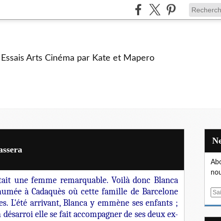
e Essais Arts Cinéma par Kate et Mapero
assera
Abo
nou
était une femme remarquable. Voilà donc Blanca
humée à Cadaquès où cette famille de Barcelone
E
. L'été arrivant, Blanca y emmène ses enfants ;
m
n désarroi elle se fait accompagner de ses deux ex-
a