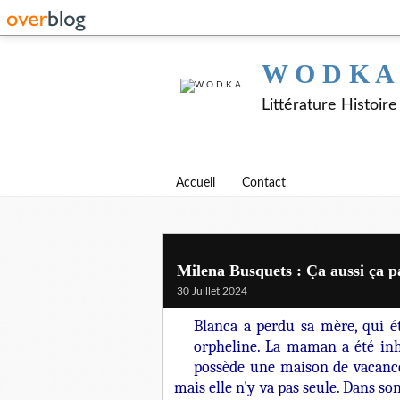
W O D K A
Littérature Histoir
Accueil
Contact
Milena Busquets : Ça aussi ça p
30 Juillet 2024
Blanca a perdu sa mère, qui 
orpheline. La maman a été in
possède une maison de vacances
mais elle n'y va pas seule. Dans so