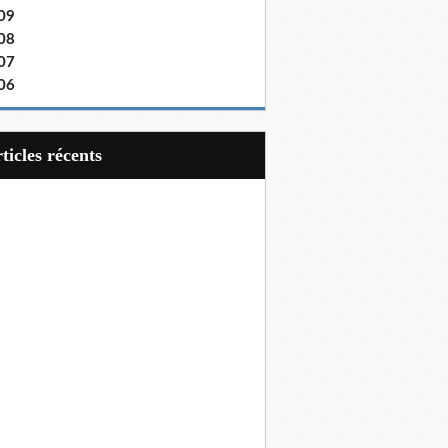
09
08
07
06
articles récents