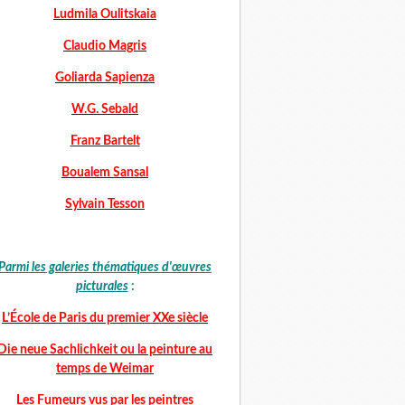
Ludmila Oulitskaia
Claudio Magris
Goliarda Sapienza
W.G. Sebald
Franz Bartelt
Boualem Sansal
Sylvain Tesson
Parmi les galeries thématiques d'œuvres
picturales
:
L’École de Paris du premier XXe siècle
Die neue Sachlichkeit ou la peinture au
temps de Weimar
Les Fumeurs vus par les peintres