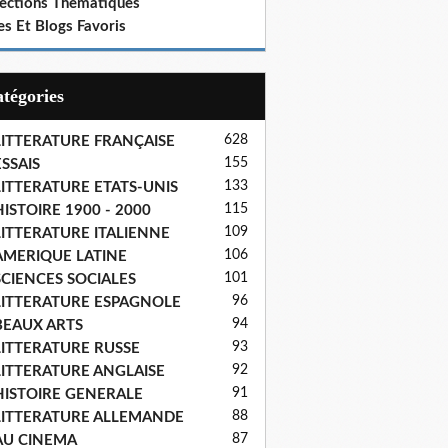
lections Thematiques
es Et Blogs Favoris
Catégories
628
LITTERATURE FRANÇAISE
155
SSAIS
133
LITTERATURE ETATS-UNIS
115
ISTOIRE 1900 - 2000
109
LITTERATURE ITALIENNE
106
AMERIQUE LATINE
101
SCIENCES SOCIALES
96
LITTERATURE ESPAGNOLE
94
BEAUX ARTS
93
LITTERATURE RUSSE
92
LITTERATURE ANGLAISE
91
HISTOIRE GENERALE
88
LITTERATURE ALLEMANDE
87
AU CINEMA