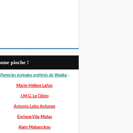
Bonne pioche !
Parmi les écrivains préférés de Wodka
:
Marie-Hélène Lafon
J.M.G. Le Clézio
Antonio Lobo Antunes
Enrique Vila-Matas
Alain Mabanckou