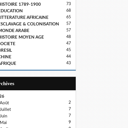
73
HISTOIRE 1789-1900
68
EDUCATION
65
LITTERATURE AFRICAINE
57
ESCLAVAGE & COLONISATION
57
MONDE ARABE
48
HISTOIRE MOYEN AGE
47
SOCIETE
45
BRESIL
44
CHINE
43
AFRIQUE
Archives
26
2
Août
7
Juillet
7
Juin
9
Mai