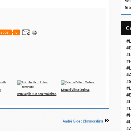
Se
Sit
epost
0
#
#E
#
#H
#
#
#
#
e
Manuel Vilas : Ordesa.
Iván Repila : Un bon féministe.
#
#
#
#
André Gide : L'Immoraliste
#
#